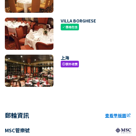
VILLA BORGHESE
價格包含
check
上海
額外收費
paid
郵輪資訊
查看甲板圖
ungroup
MSC管樂號