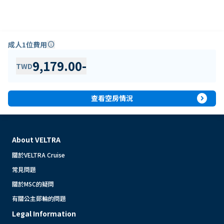
成人1位費用
info
9,179.00
-
TWD
expand_circle_right
查看空房情況
About VELTRA
關於VELTRA Cruise
常見問題
關於MSC的疑問
有關公主郵輪的問題
Legal Information