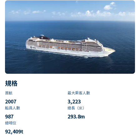
規格
首航
最大乘客人數
2007
3,223
船員人數
總長（米）
987
293.8
m
總噸位
92,409
t