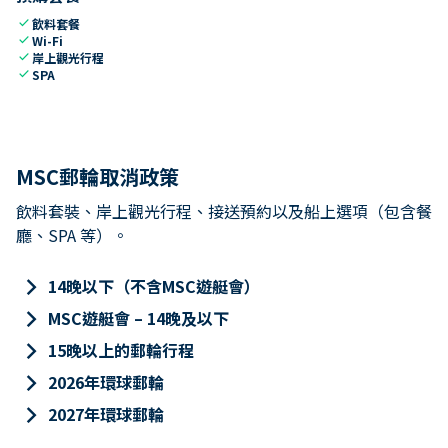
check
飲料套餐
check
Wi-Fi
check
岸上觀光行程
check
SPA
MSC郵輪取消政策
飲料套裝、岸上觀光行程、接送預約以及船上選項（包含餐
廳、SPA 等）。
keyboard_arrow_right
14晚以下（不含MSC遊艇會）
keyboard_arrow_right
MSC遊艇會 – 14晚及以下
keyboard_arrow_right
15晚以上的郵輪行程
keyboard_arrow_right
2026年環球郵輪
keyboard_arrow_right
2027年環球郵輪