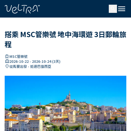
ading...
入
menu
…
search
搭乘 MSC管樂號 地中海環遊 3日郵輪旅
程
directions_boat
MSC管樂號
card_travel
2026-10-22
-
2026-10-24
(
3天
)
location_on
從馬賽出發 - 抵達巴倫西亞