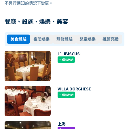
不另行通知的情況下變更。
餐廳、設施、娛樂、美容
美食體驗
夜間娛樂
靜修體驗
兒童娛樂
推薦亮點
L’IBISCUS
價格包含
check
VILLA BORGHESE
價格包含
check
上海