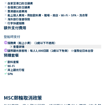
close
自家至港口的交通費
close
各個港口的交通費
close
靠港觀光遊費用
close
船上個人費用，例如飲料費、賭場、商店、Wi-Fi、SPA、洗衣等
close
海外旅行傷害保險
close
行李快遞服務
額外支付費用
登船時支付
paid
服務費（船上小費）（2歲以下不適用）
keyboard_arrow_right
查看詳情
paid
國際觀光旅客稅：每人3,000日圓（2歲以下免徵） ※僅限從日本出發
預購套餐
check
飲料套餐
check
Wi-Fi
check
岸上觀光行程
check
SPA
MSC郵輪取消政策