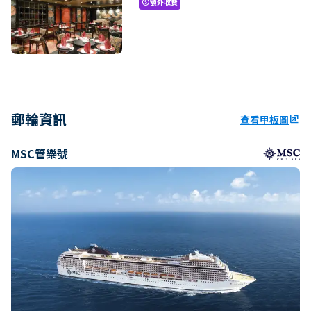
額外收費
paid
郵輪資訊
查看甲板圖
ungroup
MSC管樂號