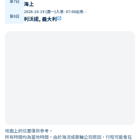
第7日
海上
2026-10-19 (週一)
入港
:
07:00
出港
:
-
第8日
利沃諾, 義大利
open_in_new
地圖上的位置僅供參考。
所有時間均為當地時間。由於海況或郵輪公司原因，行程可能會在