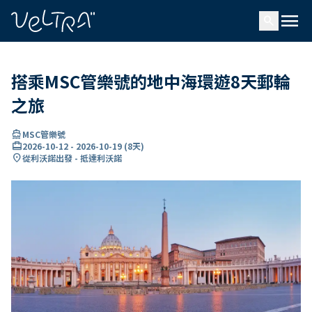
ading...
入
menu
…
search
搭乘MSC管樂號的地中海環遊8天郵輪
之旅
directions_boat
MSC管樂號
card_travel
2026-10-12
-
2026-10-19
(
8天
)
location_on
從利沃諾出發 - 抵達利沃諾