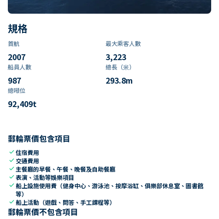
規格
首航
最大乘客人數
2007
3,223
船員人數
總長（米）
987
293.8
m
總噸位
92,409
t
郵輪票價包含項目
check
住宿費用
check
交通費用
check
主餐廳的早餐、午餐、晚餐及自助餐廳
check
表演、活動等娛樂項目
check
船上設施使用費（健身中心、游泳池、按摩浴缸、俱樂部休息室、圖書館
等）
check
船上活動（遊戲、問答、手工課程等）
郵輪票價不包含項目