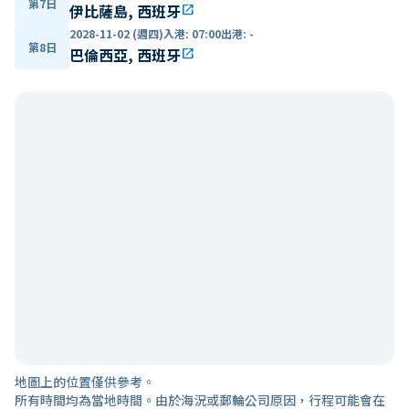
第7日
伊比薩島, 西班牙
open_in_new
2028-11-02 (週四)
入港
:
07:00
出港
:
-
第8日
巴倫西亞, 西班牙
open_in_new
地圖上的位置僅供參考。
所有時間均為當地時間。由於海況或郵輪公司原因，行程可能會在