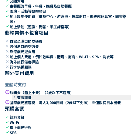
check
交通費用
check
主餐廳的早餐、午餐、晚餐及自助餐廳
check
表演、活動等娛樂項目
check
船上設施使用費（健身中心、游泳池、按摩浴缸、俱樂部休息室、圖書館
等）
check
船上活動（遊戲、問答、手工課程等）
郵輪票價不包含項目
close
自家至港口的交通費
close
各個港口的交通費
close
靠港觀光遊費用
close
船上個人費用，例如飲料費、賭場、商店、Wi-Fi、SPA、洗衣等
close
海外旅行傷害保險
close
行李快遞服務
額外支付費用
登船時支付
paid
服務費（船上小費）（2歲以下不適用）
keyboard_arrow_right
查看詳情
paid
國際觀光旅客稅：每人3,000日圓（2歲以下免徵） ※僅限從日本出發
預購套餐
check
飲料套餐
check
Wi-Fi
check
岸上觀光行程
check
SPA