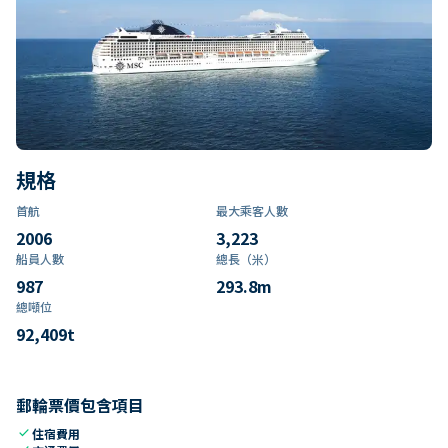
規格
首航
最大乘客人數
2006
3,223
船員人數
總長（米）
987
293.8
m
總噸位
92,409
t
郵輪票價包含項目
check
住宿費用