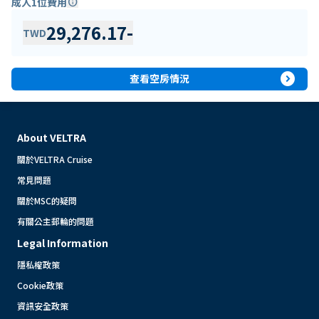
成人1位費用
info
29,276.17
-
TWD
expand_circle_right
查看空房情況
About VELTRA
關於VELTRA Cruise
常見問題
關於MSC的疑問
有關公主郵輪的問題
Legal Information
隱私權政策
Cookie政策
資訊安全政策