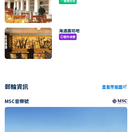
價格包含
check
海渡壽司吧
額外收費
paid
郵輪資訊
查看甲板圖
ungroup
MSC音樂號