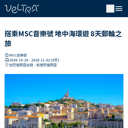
ading...
入
menu
…
search
搭乘MSC音樂號 地中海環遊 8天郵輪之
旅
directions_boat
MSC音樂號
card_travel
2028-10-26
-
2028-11-02
(
8天
)
location_on
從巴倫西亞出發 - 抵達巴倫西亞