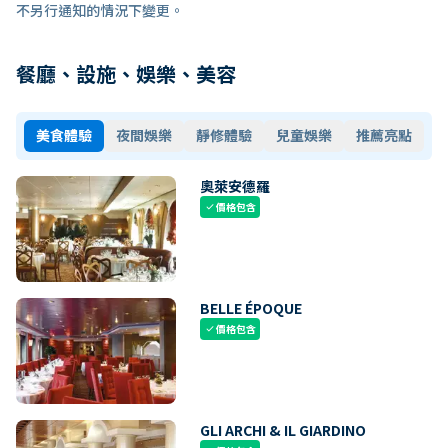
不另行通知的情況下變更。
餐廳、設施、娛樂、美容
美食體驗
夜間娛樂
靜修體驗
兒童娛樂
推薦亮點
奧萊安德羅
價格包含
check
BELLE ÉPOQUE
價格包含
check
GLI ARCHI & IL GIARDINO