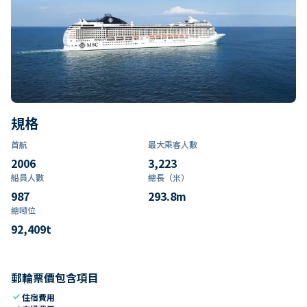
規格
首航
最大乘客人數
2006
3,223
船員人數
總長（米）
987
293.8
m
總噸位
92,409
t
郵輪票價包含項目
check
住宿費用