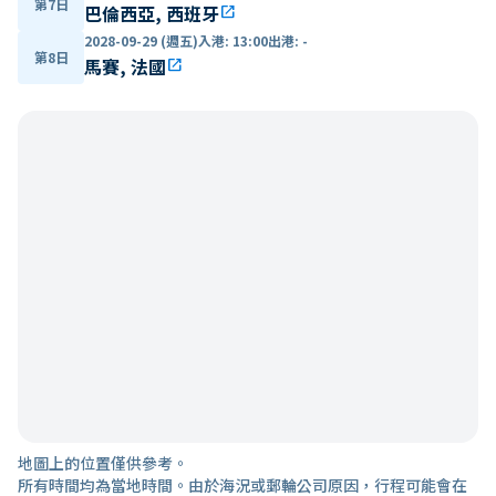
第7日
巴倫西亞, 西班牙
open_in_new
2028-09-29 (週五)
入港
:
13:00
出港
:
-
第8日
馬賽, 法國
open_in_new
地圖上的位置僅供參考。
所有時間均為當地時間。由於海況或郵輪公司原因，行程可能會在