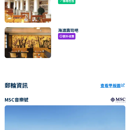
價格包含
check
海渡壽司吧
額外收費
paid
郵輪資訊
查看甲板圖
ungroup
MSC音樂號