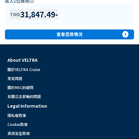
成人1位費用
info
31,847.49
-
TWD
expand_circle_right
查看空房情況
About VELTRA
關於VELTRA Cruise
常見問題
關於MSC的疑問
有關公主郵輪的問題
Legal Information
隱私權政策
Cookie政策
資訊安全政策