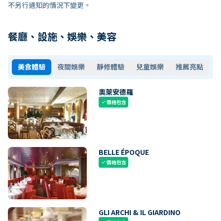
不另行通知的情況下變更。
餐廳、設施、娛樂、美容
美食體驗
夜間娛樂
靜修體驗
兒童娛樂
推薦亮點
奧萊安德羅
價格包含
check
BELLE ÉPOQUE
價格包含
check
GLI ARCHI & IL GIARDINO