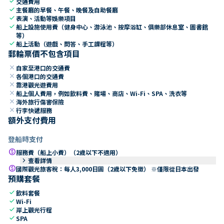
check
交通費用
check
主餐廳的早餐、午餐、晚餐及自助餐廳
check
表演、活動等娛樂項目
check
船上設施使用費（健身中心、游泳池、按摩浴缸、俱樂部休息室、圖書館
等）
check
船上活動（遊戲、問答、手工課程等）
郵輪票價不包含項目
close
自家至港口的交通費
close
各個港口的交通費
close
靠港觀光遊費用
close
船上個人費用，例如飲料費、賭場、商店、Wi-Fi、SPA、洗衣等
close
海外旅行傷害保險
close
行李快遞服務
額外支付費用
登船時支付
paid
服務費（船上小費）（2歲以下不適用）
keyboard_arrow_right
查看詳情
paid
國際觀光旅客稅：每人3,000日圓（2歲以下免徵） ※僅限從日本出發
預購套餐
check
飲料套餐
check
Wi-Fi
check
岸上觀光行程
check
SPA