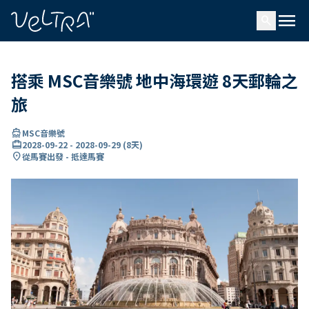
ading...
入
menu
…
search
搭乘 MSC音樂號 地中海環遊 8天郵輪之
旅
directions_boat
MSC音樂號
card_travel
2028-09-22
-
2028-09-29
(
8天
)
location_on
從馬賽出發 - 抵達馬賽