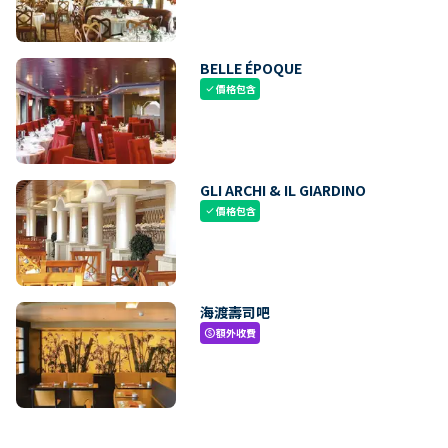
BELLE ÉPOQUE
價格包含
check
GLI ARCHI & IL GIARDINO
價格包含
check
海渡壽司吧
額外收費
paid