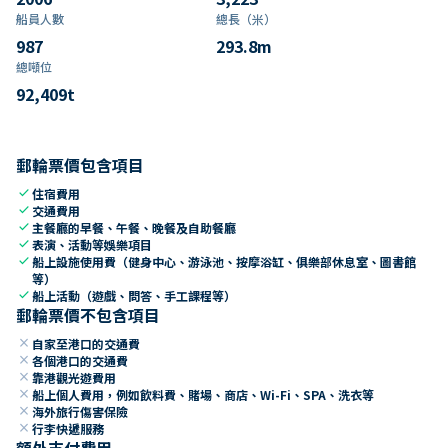
船員人數
總長（米）
987
293.8
m
總噸位
92,409
t
郵輪票價包含項目
check
住宿費用
check
交通費用
check
主餐廳的早餐、午餐、晚餐及自助餐廳
check
表演、活動等娛樂項目
check
船上設施使用費（健身中心、游泳池、按摩浴缸、俱樂部休息室、圖書館
等）
check
船上活動（遊戲、問答、手工課程等）
郵輪票價不包含項目
close
自家至港口的交通費
close
各個港口的交通費
close
靠港觀光遊費用
close
船上個人費用，例如飲料費、賭場、商店、Wi-Fi、SPA、洗衣等
close
海外旅行傷害保險
close
行李快遞服務
額外支付費用