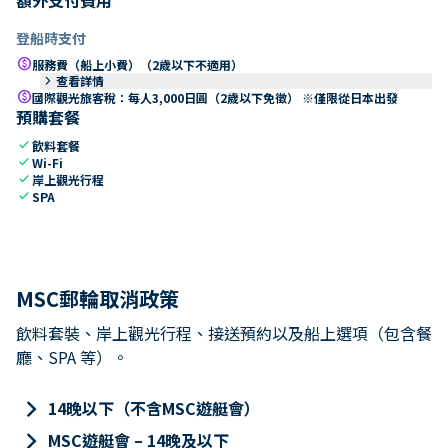
登船時支付
paid
服務費（船上小費）（2歲以下不適用）
keyboard_arrow_right
查看詳情
paid
國際觀光旅客稅：每人3,000日圓（2歲以下免徵） ※僅限從日本出發
預購套餐
check
飲料套餐
check
Wi-Fi
check
岸上觀光行程
check
SPA
MSC郵輪取消政策
飲料套裝、岸上觀光行程、接送預約以及船上選項（包含餐
廳、SPA 等）。
keyboard_arrow_right
14晚以下（不含MSC遊艇會）
keyboard_arrow_right
MSC遊艇會 – 14晚及以下