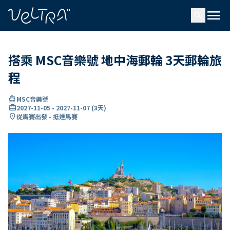
ading...
入
menu
…
search
搭乘 MSC音樂號 地中海郵輪 3天郵輪旅
程
directions_boat
MSC音樂號
card_travel
2027-11-05
-
2027-11-07
(
3天
)
location_on
從馬賽出發 - 抵達馬賽