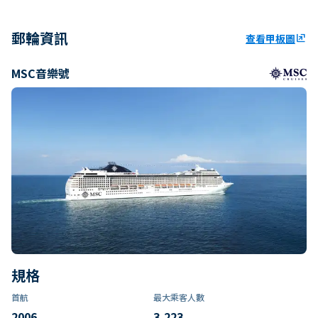
郵輪資訊
查看甲板圖
ungroup
MSC音樂號
規格
首航
最大乘客人數
2006
3,223