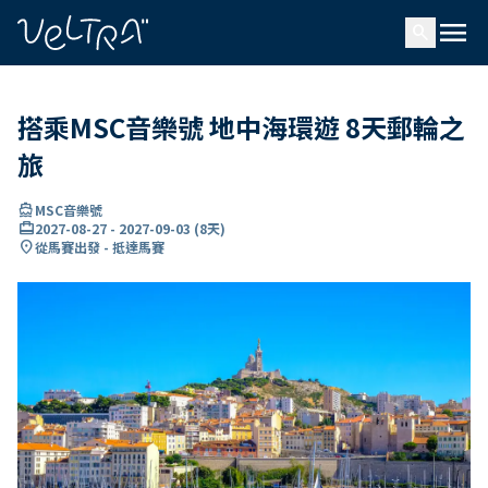
ading...
入
menu
…
search
搭乘MSC音樂號 地中海環遊 8天郵輪之
旅
directions_boat
MSC音樂號
card_travel
2027-08-27
-
2027-09-03
(
8天
)
location_on
從馬賽出發 - 抵達馬賽