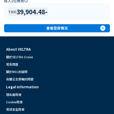
成人1位費用
info
39,904.48
-
TWD
expand_circle_right
查看空房情況
About VELTRA
關於VELTRA Cruise
常見問題
關於MSC的疑問
有關公主郵輪的問題
Legal Information
隱私權政策
Cookie政策
資訊安全政策