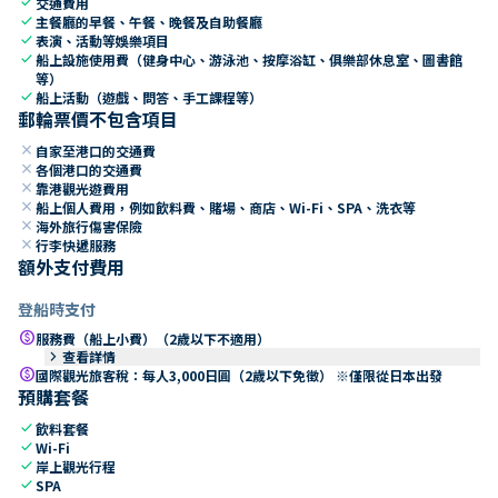
check
交通費用
check
主餐廳的早餐、午餐、晚餐及自助餐廳
check
表演、活動等娛樂項目
check
船上設施使用費（健身中心、游泳池、按摩浴缸、俱樂部休息室、圖書館
等）
check
船上活動（遊戲、問答、手工課程等）
郵輪票價不包含項目
close
自家至港口的交通費
close
各個港口的交通費
close
靠港觀光遊費用
close
船上個人費用，例如飲料費、賭場、商店、Wi-Fi、SPA、洗衣等
close
海外旅行傷害保險
close
行李快遞服務
額外支付費用
登船時支付
paid
服務費（船上小費）（2歲以下不適用）
keyboard_arrow_right
查看詳情
paid
國際觀光旅客稅：每人3,000日圓（2歲以下免徵） ※僅限從日本出發
預購套餐
check
飲料套餐
check
Wi-Fi
check
岸上觀光行程
check
SPA