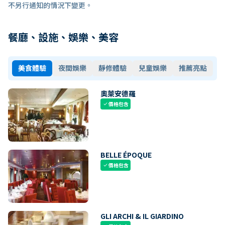
不另行通知的情況下變更。
餐廳、設施、娛樂、美容
美食體驗
夜間娛樂
靜修體驗
兒童娛樂
推薦亮點
奧萊安德羅
價格包含
check
BELLE ÉPOQUE
價格包含
check
GLI ARCHI & IL GIARDINO