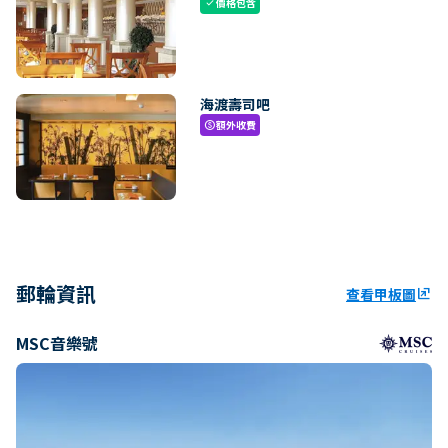
價格包含
check
海渡壽司吧
額外收費
paid
郵輪資訊
查看甲板圖
ungroup
MSC音樂號