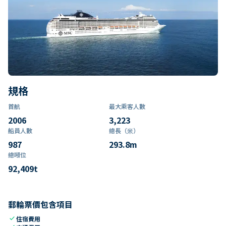
規格
首航
最大乘客人數
2006
3,223
船員人數
總長（米）
987
293.8
m
總噸位
92,409
t
郵輪票價包含項目
check
住宿費用