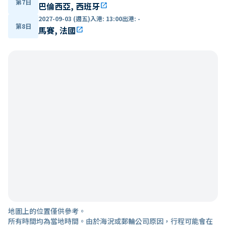
第7日
巴倫西亞, 西班牙
open_in_new
2027-09-03 (週五)
入港
:
13:00
出港
:
-
第8日
馬賽, 法國
open_in_new
地圖上的位置僅供參考。
所有時間均為當地時間。由於海況或郵輪公司原因，行程可能會在