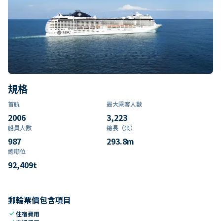
規格
首航
最大乘客人數
2006
3,223
船員人數
總長（米）
987
293.8
m
總噸位
92,409
t
郵輪票價包含項目
check
住宿費用