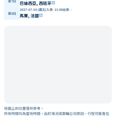
第7日
巴倫西亞, 西班牙
open_in_new
2027-07-30 (週五)
入港
:
13:00
出港
:
-
第8日
馬賽, 法國
open_in_new
地圖上的位置僅供參考。
所有時間均為當地時間。由於海況或郵輪公司原因，行程可能會在