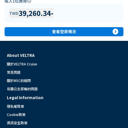
成人1位費用
info
39,260.34
-
TWD
expand_circle_right
查看空房情況
About VELTRA
關於VELTRA Cruise
常見問題
關於MSC的疑問
有關公主郵輪的問題
Legal Information
隱私權政策
Cookie政策
資訊安全政策