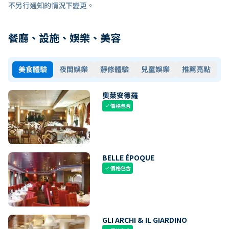
不另行通知的情況下變更。
餐廳、設施、娛樂、美容
美食體驗
夜間娛樂
靜修體驗
兒童娛樂
推薦亮點
奧萊安德羅
價格包含
check
BELLE ÉPOQUE
價格包含
check
GLI ARCHI & IL GIARDINO