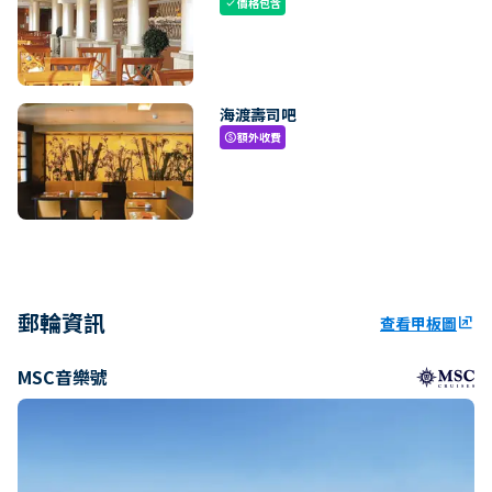
價格包含
check
海渡壽司吧
額外收費
paid
郵輪資訊
查看甲板圖
ungroup
MSC音樂號