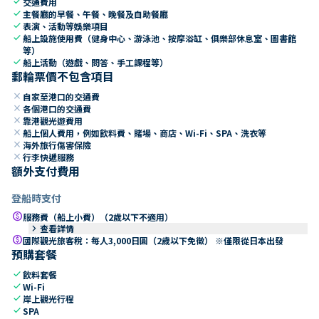
check
交通費用
check
主餐廳的早餐、午餐、晚餐及自助餐廳
check
表演、活動等娛樂項目
check
船上設施使用費（健身中心、游泳池、按摩浴缸、俱樂部休息室、圖書館
等）
check
船上活動（遊戲、問答、手工課程等）
郵輪票價不包含項目
close
自家至港口的交通費
close
各個港口的交通費
close
靠港觀光遊費用
close
船上個人費用，例如飲料費、賭場、商店、Wi-Fi、SPA、洗衣等
close
海外旅行傷害保險
close
行李快遞服務
額外支付費用
登船時支付
paid
服務費（船上小費）（2歲以下不適用）
keyboard_arrow_right
查看詳情
paid
國際觀光旅客稅：每人3,000日圓（2歲以下免徵） ※僅限從日本出發
預購套餐
check
飲料套餐
check
Wi-Fi
check
岸上觀光行程
check
SPA