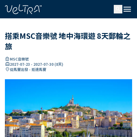
ading...
入
menu
…
search
搭乘MSC音樂號 地中海環遊 8天郵輪之
旅
directions_boat
MSC音樂號
card_travel
2027-07-23
-
2027-07-30
(
8天
)
location_on
從馬賽出發 - 抵達馬賽