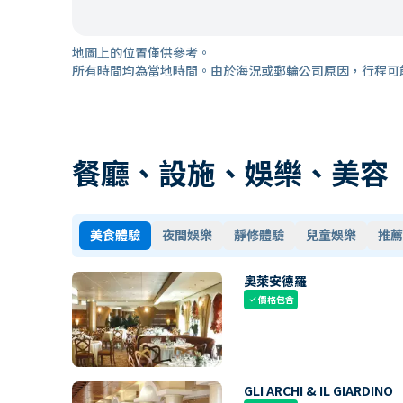
地圖上的位置僅供參考。
所有時間均為當地時間。由於海況或郵輪公司原因，行程可
餐廳、設施、娛樂、美容
美食體驗
夜間娛樂
靜修體驗
兒童娛樂
推薦
奧萊安德羅
價格包含
check
GLI ARCHI & IL GIARDINO