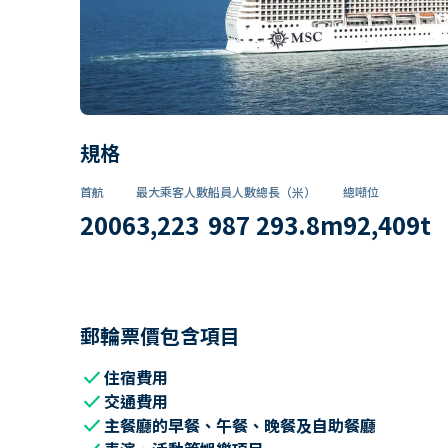
規格
首航
最大乘客人數
船員人數
總長（米）
總噸位
2006
3,223
987
293.8
m
92,409
t
郵輪票價包含項目
check
住宿費用
check
交通費用
check
主餐廳的早餐、午餐、晚餐及自助餐廳