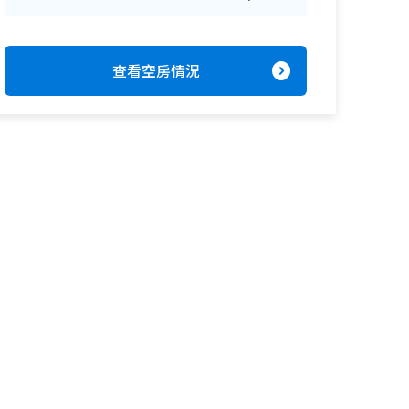
expand_circle_right
查看空房情況