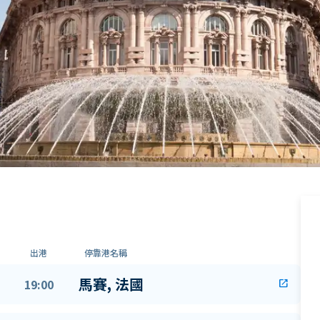
出港
停靠港名稱
馬賽, 法國
19:00
open_in_new