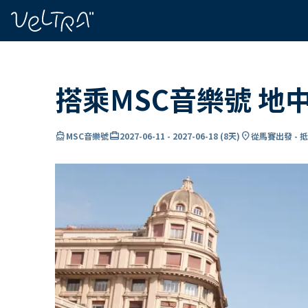
ading...
入
…
搭乘MSC音樂號 地
directions_boat
card_travel
location_on
MSC音樂號
2027-06-11
-
2027-06-18
(
8天
)
從馬賽出發 - 