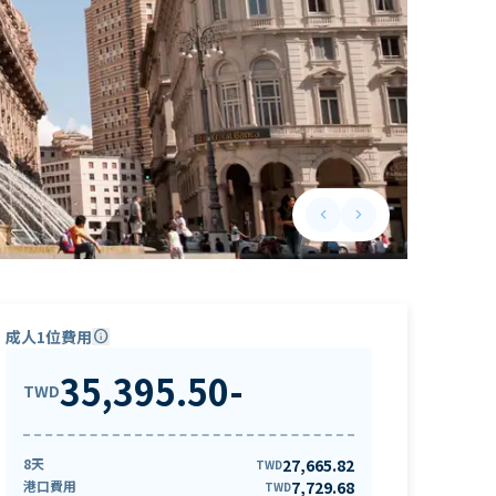
keyboard_arrow_left
keyboard_arrow_right
Previous slide
Next slide
成人1位費用
info
35,395.50
-
TWD
8天
27,665.82
TWD
港口費用
7,729.68
TWD