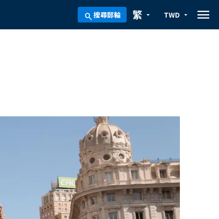
menu
繁
搜尋郵輪
TWD
arrow_drop_down
arrow_drop_down
search