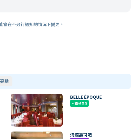
能會在不另行通知的情況下變更。
亮點
BELLE ÉPOQUE
價格包含
check
海渡壽司吧