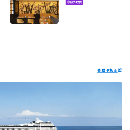
額外收費
paid
查看甲板圖
ungroup