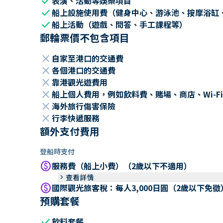
check
表演、活動等娛樂項目
check
船上設施使用費（健身中心、游泳池、按摩浴缸
check
船上活動（遊戲、問答、手工課程等）
郵輪票價不包含項目
close
自家至港口的交通費
close
各個港口的交通費
close
靠港觀光遊費用
close
船上個人費用，例如飲料費、賭場、商店、Wi-Fi
close
海外旅行傷害保險
close
行李快遞服務
額外支付費用
登船時支付
paid
服務費（船上小費）（2歲以下不適用）
keyboard_arrow_right
查看詳情
paid
國際觀光旅客稅：每人3,000日圓（2歲以下免徵
預購套餐
check
飲料套餐