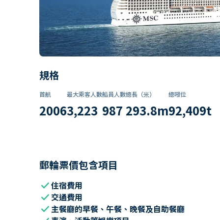
規格
首航
最大乘客人數
船員人數
總長（米）
總噸位
2006
3,223
987
293.8
m
92,409
t
郵輪票價包含項目
check
住宿費用
check
交通費用
check
主餐廳的早餐、午餐、晚餐及自助餐廳