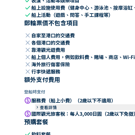
check
表演、活動等娛樂項目
check
船上設施使用費（健身中心、游泳池、按摩浴缸
check
船上活動（遊戲、問答、手工課程等）
郵輪票價不包含項目
close
自家至港口的交通費
close
各個港口的交通費
close
靠港觀光遊費用
close
船上個人費用，例如飲料費、賭場、商店、Wi-Fi
close
海外旅行傷害保險
close
行李快遞服務
額外支付費用
登船時支付
paid
服務費（船上小費）（2歲以下不適用）
keyboard_arrow_right
查看詳情
paid
國際觀光旅客稅：每人3,000日圓（2歲以下免徵
預購套餐
check
飲料套餐