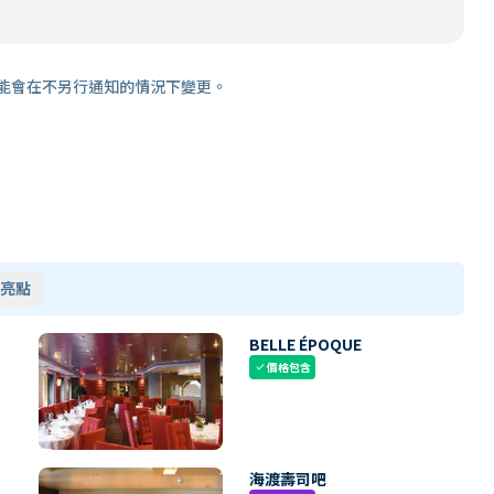
能會在不另行通知的情況下變更。
亮點
BELLE ÉPOQUE
價格包含
check
海渡壽司吧