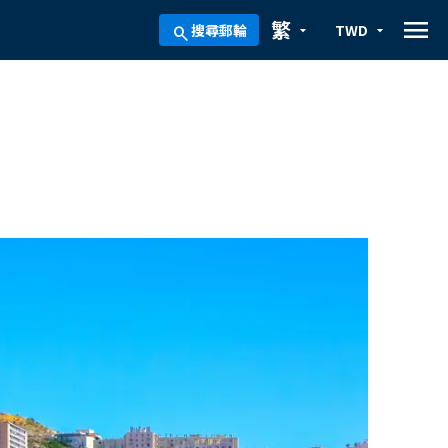
menu
繁
搜尋郵輪
TWD
arrow_drop_down
arrow_drop_down
search