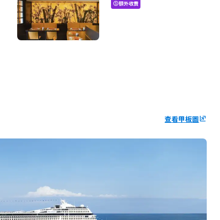
額外收費
paid
查看甲板圖
ungroup