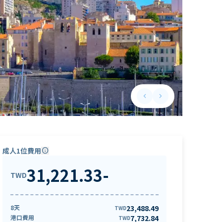
keyboard_arrow_left
keyboard_arrow_right
Previous slide
Next slide
成人1位費用
info
31,221.33
-
TWD
8天
23,488.49
TWD
港口費用
7,732.84
TWD