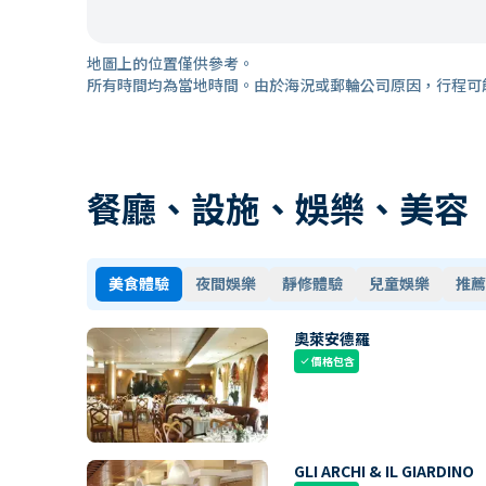
地圖上的位置僅供參考。
所有時間均為當地時間。由於海況或郵輪公司原因，行程可
餐廳、設施、娛樂、美容
美食體驗
夜間娛樂
靜修體驗
兒童娛樂
推薦
奧萊安德羅
價格包含
check
GLI ARCHI & IL GIARDINO