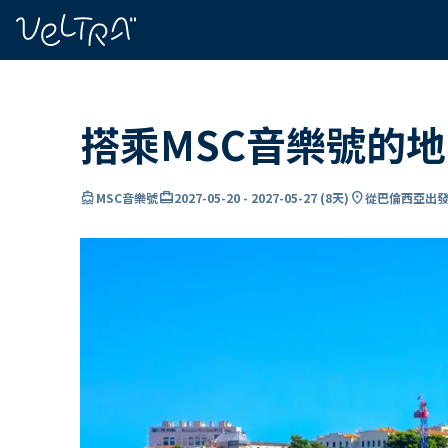
ading...
入
…
搭乘MSC音樂號的
directions_boat
card_travel
location_on
MSC音樂號
2027-05-20
-
2027-05-27
(
8天
)
從巴倫西亞出發