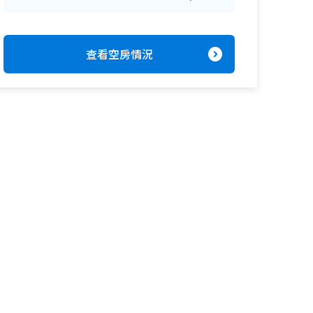
expand_circle_right
查看空房情況