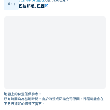
2027-03-06 (週六)
入港
:
08:00
出港
:
-
第8日
巴拉那瓜, 巴西
open_in_new
地圖上的位置僅供參考。
所有時間均為當地時間。由於海況或郵輪公司原因，行程可能會在
不另行通知的情況下變更。