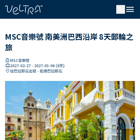
ading...
入
menu
…
search
MSC音樂號 南美洲巴西沿岸 8天郵輪之
旅
directions_boat
MSC音樂號
card_travel
2027-02-27
-
2027-03-06
(
8天
)
location_on
從巴拉那瓜出發 - 抵達巴拉那瓜