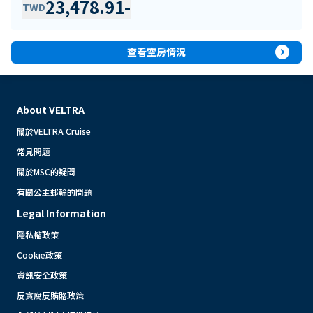
23,478.91
-
TWD
expand_circle_right
查看空房情況
About VELTRA
關於VELTRA Cruise
常見問題
關於MSC的疑問
有關公主郵輪的問題
Legal Information
隱私權政策
Cookie政策
資訊安全政策
反貪腐反賄賂政策