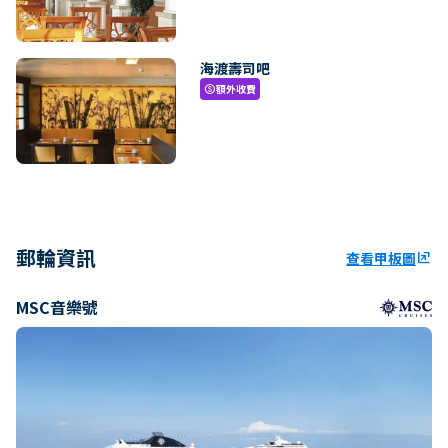
海渡壽司吧
額外收費
paid
郵輪資訊
查看甲板圖
ungroup
MSC音樂號