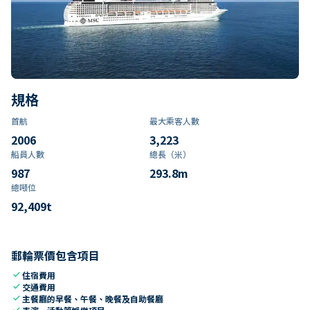
規格
首航
最大乘客人數
2006
3,223
船員人數
總長（米）
987
293.8
m
總噸位
92,409
t
郵輪票價包含項目
check
住宿費用
check
交通費用
check
主餐廳的早餐、午餐、晚餐及自助餐廳
check