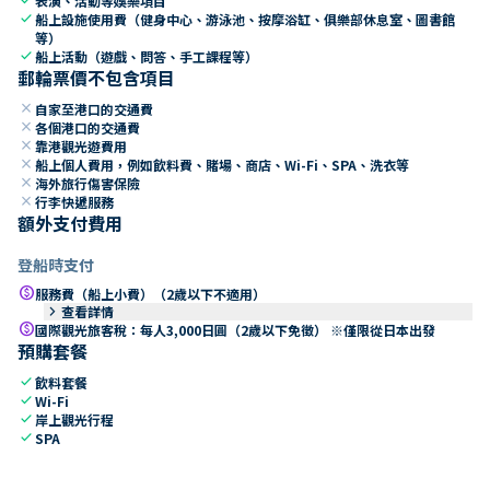
表演、活動等娛樂項目
check
船上設施使用費（健身中心、游泳池、按摩浴缸、俱樂部休息室、圖書館
等）
check
船上活動（遊戲、問答、手工課程等）
郵輪票價不包含項目
close
自家至港口的交通費
close
各個港口的交通費
close
靠港觀光遊費用
close
船上個人費用，例如飲料費、賭場、商店、Wi-Fi、SPA、洗衣等
close
海外旅行傷害保險
close
行李快遞服務
額外支付費用
登船時支付
paid
服務費（船上小費）（2歲以下不適用）
keyboard_arrow_right
查看詳情
paid
國際觀光旅客稅：每人3,000日圓（2歲以下免徵） ※僅限從日本出發
預購套餐
check
飲料套餐
check
Wi-Fi
check
岸上觀光行程
check
SPA