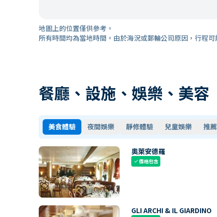
地圖上的位置僅供參考。
所有時間均為當地時間。由於海況或郵輪公司原因，行程可
餐廳、設施、娛樂、美容
美食體驗
夜間娛樂
靜修體驗
兒童娛樂
推薦
奧萊安德羅
價格包含
check
GLI ARCHI & IL GIARDINO