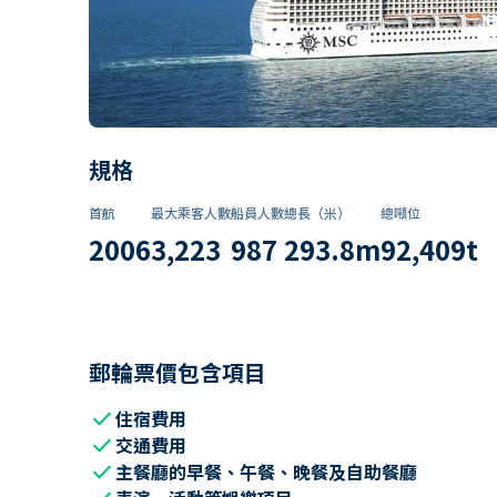
規格
首航
最大乘客人數
船員人數
總長（米）
總噸位
2006
3,223
987
293.8
m
92,409
t
郵輪票價包含項目
check
住宿費用
check
交通費用
check
主餐廳的早餐、午餐、晚餐及自助餐廳