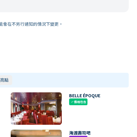
能會在不另行通知的情況下變更。
亮點
BELLE ÉPOQUE
價格包含
check
海渡壽司吧