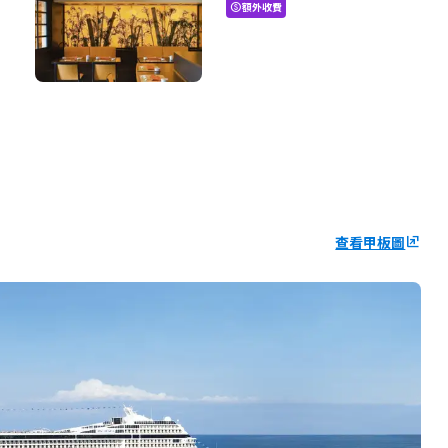
額外收費
paid
查看甲板圖
ungroup