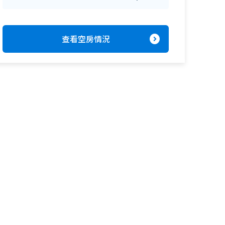
expand_circle_right
查看空房情況