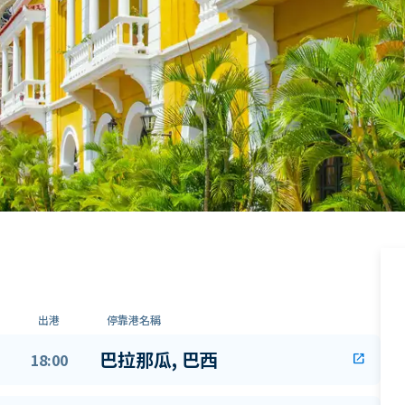
出港
停靠港名稱
巴拉那瓜, 巴西
18:00
open_in_new