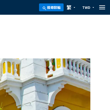
menu
繁
搜尋郵輪
TWD
arrow_drop_down
arrow_drop_down
search