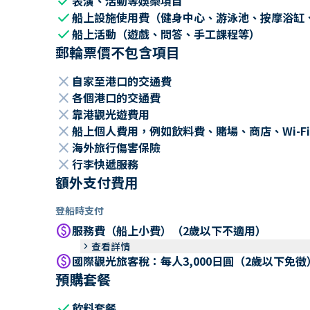
check
表演、活動等娛樂項目
check
船上設施使用費（健身中心、游泳池、按摩浴缸
check
船上活動（遊戲、問答、手工課程等）
郵輪票價不包含項目
close
自家至港口的交通費
close
各個港口的交通費
close
靠港觀光遊費用
close
船上個人費用，例如飲料費、賭場、商店、Wi-Fi
close
海外旅行傷害保險
close
行李快遞服務
額外支付費用
登船時支付
paid
服務費（船上小費）（2歲以下不適用）
keyboard_arrow_right
查看詳情
paid
國際觀光旅客稅：每人3,000日圓（2歲以下免徵
預購套餐
check
飲料套餐