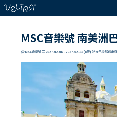
ading...
入
…
MSC音樂號 南美洲
directions_boat
card_travel
location_on
MSC音樂號
2027-02-06
-
2027-02-13
(
8天
)
從巴拉那瓜出發