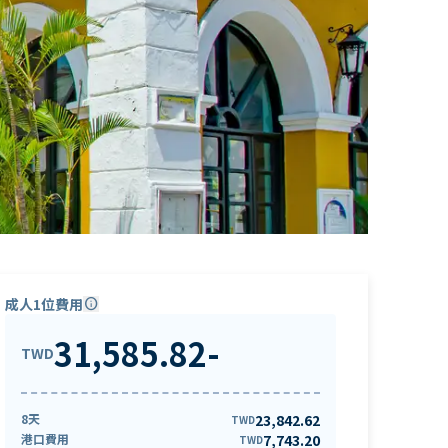
成人1位費用
info
31,585.82
-
TWD
8天
23,842.62
TWD
港口費用
7,743.20
TWD