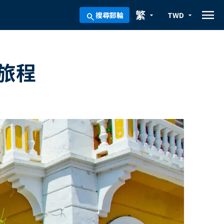
menu
繁
搜尋郵輪
TWD
arrow_drop_down
arrow_drop_down
search
輪旅程