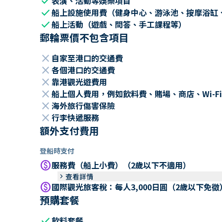
check
表演、活動等娛樂項目
check
船上設施使用費（健身中心、游泳池、按摩浴缸
check
船上活動（遊戲、問答、手工課程等）
郵輪票價不包含項目
close
自家至港口的交通費
close
各個港口的交通費
close
靠港觀光遊費用
close
船上個人費用，例如飲料費、賭場、商店、Wi-Fi
close
海外旅行傷害保險
close
行李快遞服務
額外支付費用
登船時支付
paid
服務費（船上小費）（2歲以下不適用）
keyboard_arrow_right
查看詳情
paid
國際觀光旅客稅：每人3,000日圓（2歲以下免徵
預購套餐
check
飲料套餐