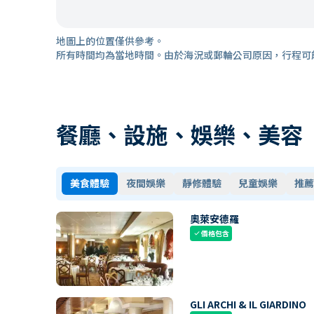
地圖上的位置僅供參考。
所有時間均為當地時間。由於海況或郵輪公司原因，行程可
餐廳、設施、娛樂、美容
美食體驗
夜間娛樂
靜修體驗
兒童娛樂
推薦
奧萊安德羅
價格包含
check
GLI ARCHI & IL GIARDINO