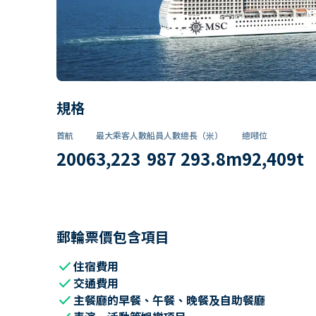
規格
首航
最大乘客人數
船員人數
總長（米）
總噸位
2006
3,223
987
293.8
m
92,409
t
郵輪票價包含項目
check
住宿費用
check
交通費用
check
主餐廳的早餐、午餐、晚餐及自助餐廳