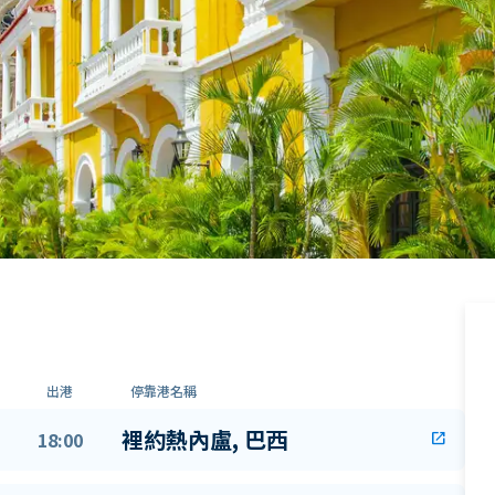
出港
停靠港名稱
裡約熱內盧, 巴西
18:00
open_in_new