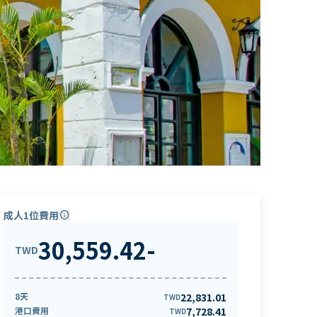
成人1位費用
info
30,559.42
-
TWD
8天
22,831.01
TWD
港口費用
7,728.41
TWD