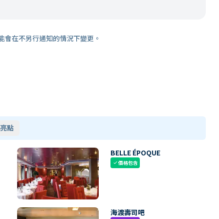
能會在不另行通知的情況下變更。
亮點
BELLE ÉPOQUE
價格包含
check
海渡壽司吧