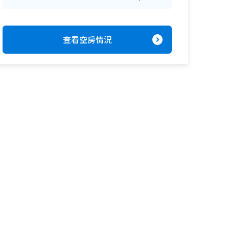
expand_circle_right
查看空房情況