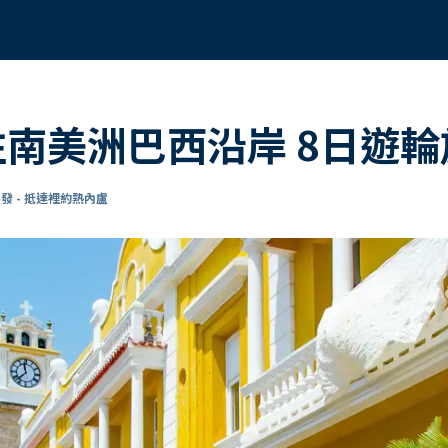
往南美洲巴西沿岸 8日遊
發 - 抵達裡約熱內盧