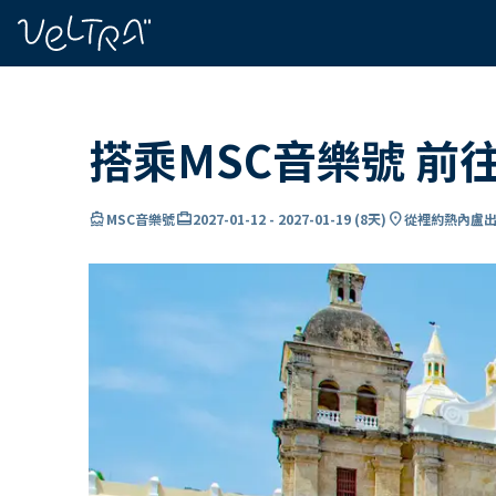
ading...
入
…
搭乘MSC音樂號 前
directions_boat
card_travel
location_on
MSC音樂號
2027-01-12
-
2027-01-19
(
8天
)
從裡約熱內盧出