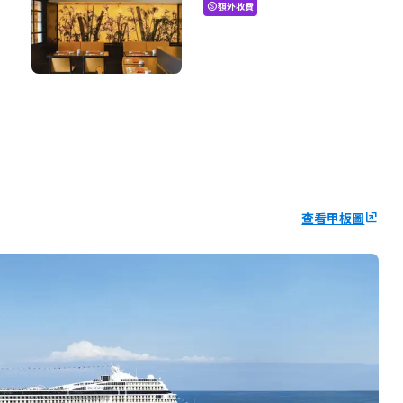
額外收費
paid
查看甲板圖
ungroup