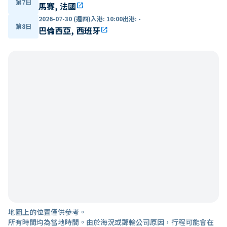
第7日
馬賽, 法國
open_in_new
2026-07-30 (週四)
入港
:
10:00
出港
:
-
第8日
巴倫西亞, 西班牙
open_in_new
地圖上的位置僅供參考。
所有時間均為當地時間。由於海況或郵輪公司原因，行程可能會在