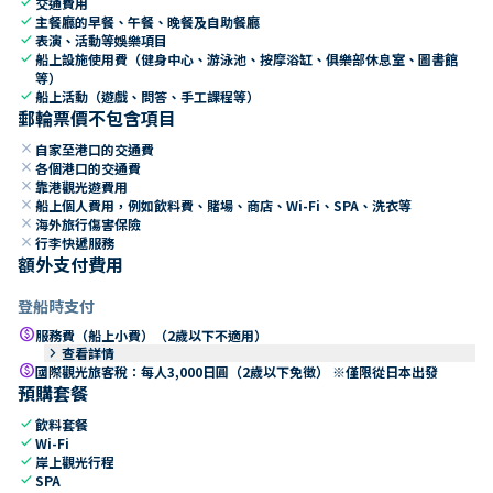
check
交通費用
check
主餐廳的早餐、午餐、晚餐及自助餐廳
check
表演、活動等娛樂項目
check
船上設施使用費（健身中心、游泳池、按摩浴缸、俱樂部休息室、圖書館
等）
check
船上活動（遊戲、問答、手工課程等）
郵輪票價不包含項目
close
自家至港口的交通費
close
各個港口的交通費
close
靠港觀光遊費用
close
船上個人費用，例如飲料費、賭場、商店、Wi-Fi、SPA、洗衣等
close
海外旅行傷害保險
close
行李快遞服務
額外支付費用
登船時支付
paid
服務費（船上小費）（2歲以下不適用）
keyboard_arrow_right
查看詳情
paid
國際觀光旅客稅：每人3,000日圓（2歲以下免徵） ※僅限從日本出發
預購套餐
check
飲料套餐
check
Wi-Fi
check
岸上觀光行程
check
SPA