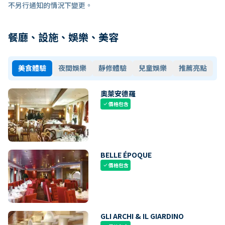
不另行通知的情況下變更。
餐廳、設施、娛樂、美容
美食體驗
夜間娛樂
靜修體驗
兒童娛樂
推薦亮點
奧萊安德羅
價格包含
check
BELLE ÉPOQUE
價格包含
check
GLI ARCHI & IL GIARDINO