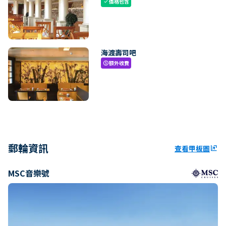
價格包含
check
海渡壽司吧
額外收費
paid
郵輪資訊
查看甲板圖
ungroup
MSC音樂號