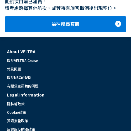
此航次目前已滿員。

請考慮選擇其他航次，或等待有旅客取消後出現空位。
expand_circle_right
前往搜尋頁面
About VELTRA
關於VELTRA Cruise
常見問題
關於MSC的疑問
有關公主郵輪的問題
Legal Information
隱私權政策
Cookie政策
資訊安全政策
反貪腐反賄賂政策