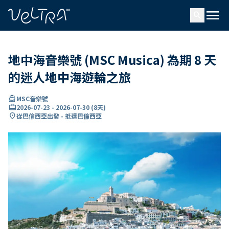
ading...
入
menu
…
search
地中海音樂號 (MSC Musica) 為期 8 天
的迷人地中海遊輪之旅
directions_boat
MSC音樂號
card_travel
2026-07-23
-
2026-07-30
(
8天
)
location_on
從巴倫西亞出發 - 抵達巴倫西亞