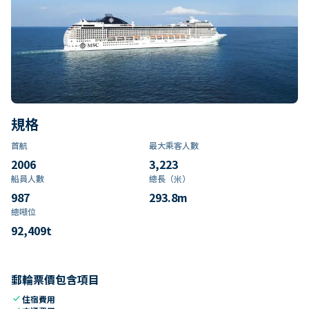
規格
首航
最大乘客人數
2006
3,223
船員人數
總長（米）
987
293.8
m
總噸位
92,409
t
郵輪票價包含項目
check
住宿費用