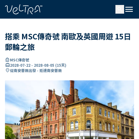
ading...
入
menu
…
search
搭乘 MSC傳奇號 南歐及英國周遊 15日
郵輪之旅
directions_boat
MSC傳奇號
card_travel
2028-07-22
-
2028-08-05
(
15天
)
location_on
從南安普敦出發 - 抵達南安普敦