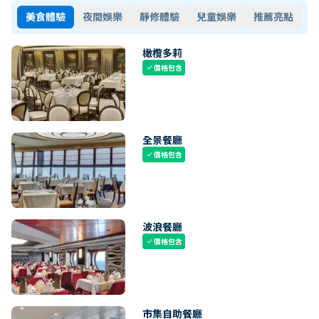
美食體驗
夜間娛樂
靜修體驗
兒童娛樂
推薦亮點
橄欖多莉
價格包含
check
全景餐廳
價格包含
check
波浪餐廳
價格包含
check
市集自助餐廳