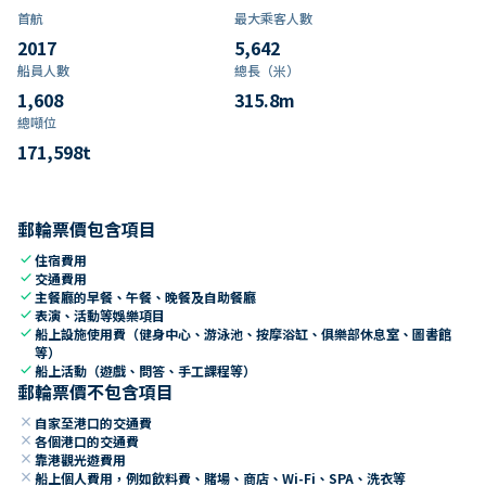
首航
最大乘客人數
2017
5,642
船員人數
總長（米）
1,608
315.8
m
總噸位
171,598
t
郵輪票價包含項目
check
住宿費用
check
交通費用
check
主餐廳的早餐、午餐、晚餐及自助餐廳
check
表演、活動等娛樂項目
check
船上設施使用費（健身中心、游泳池、按摩浴缸、俱樂部休息室、圖書館
等）
check
船上活動（遊戲、問答、手工課程等）
郵輪票價不包含項目
close
自家至港口的交通費
close
各個港口的交通費
close
靠港觀光遊費用
close
船上個人費用，例如飲料費、賭場、商店、Wi-Fi、SPA、洗衣等