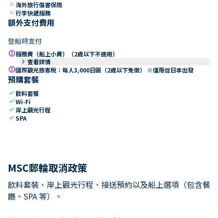
close
海外旅行傷害保險
close
行李快遞服務
額外支付費用
登船時支付
paid
服務費（船上小費）（2歲以下不適用）
keyboard_arrow_right
查看詳情
paid
國際觀光旅客稅：每人3,000日圓（2歲以下免徵） ※僅限從日本出發
預購套餐
check
飲料套餐
check
Wi-Fi
check
岸上觀光行程
check
SPA
MSC郵輪取消政策
飲料套裝、岸上觀光行程、接送預約以及船上選項（包含餐
廳、SPA 等）。