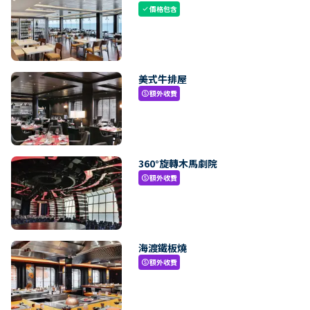
價格包含
check
美式牛排屋
額外收費
paid
360°旋轉木馬劇院
額外收費
paid
海渡鐵板燒
額外收費
paid