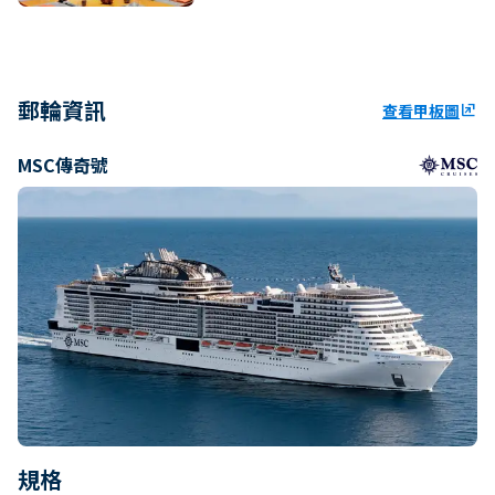
郵輪資訊
查看甲板圖
ungroup
MSC傳奇號
規格