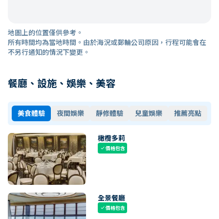
地圖上的位置僅供參考。
所有時間均為當地時間。由於海況或郵輪公司原因，行程可能會在
不另行通知的情況下變更。
餐廳、設施、娛樂、美容
美食體驗
夜間娛樂
靜修體驗
兒童娛樂
推薦亮點
橄欖多莉
價格包含
check
全景餐廳
價格包含
check