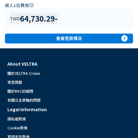
成人1位費用
info
64,730.29
-
TWD
expand_circle_right
查看空房情況
About VELTRA
關於VELTRA Cruise
常見問題
關於MSC的疑問
有關公主郵輪的問題
Legal Information
隱私權政策
Cookie政策
資訊安全政策