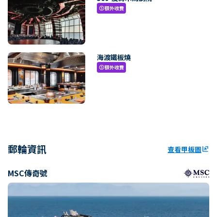
額外收費
paid
海渡鐵板燒
額外收費
paid
郵輪資訊
查看甲板圖
ungroup
MSC傳奇號