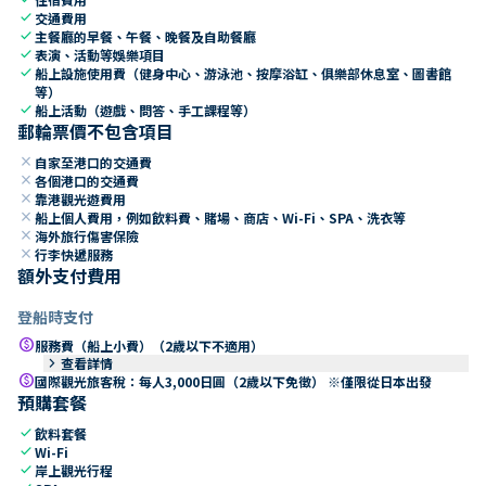
check
交通費用
check
主餐廳的早餐、午餐、晚餐及自助餐廳
check
表演、活動等娛樂項目
check
船上設施使用費（健身中心、游泳池、按摩浴缸、俱樂部休息室、圖書館
等）
check
船上活動（遊戲、問答、手工課程等）
郵輪票價不包含項目
close
自家至港口的交通費
close
各個港口的交通費
close
靠港觀光遊費用
close
船上個人費用，例如飲料費、賭場、商店、Wi-Fi、SPA、洗衣等
close
海外旅行傷害保險
close
行李快遞服務
額外支付費用
登船時支付
paid
服務費（船上小費）（2歲以下不適用）
keyboard_arrow_right
查看詳情
paid
國際觀光旅客稅：每人3,000日圓（2歲以下免徵） ※僅限從日本出發
預購套餐
check
飲料套餐
check
Wi-Fi
check
岸上觀光行程