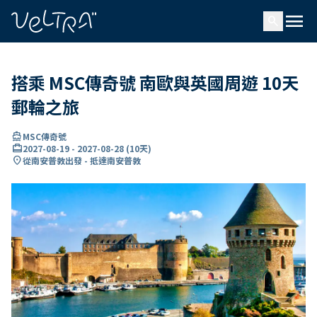
ading...
入
menu
…
search
搭乘 MSC傳奇號 南歐與英國周遊 10天
郵輪之旅
directions_boat
MSC傳奇號
card_travel
2027-08-19
-
2027-08-28
(
10天
)
location_on
從南安普敦出發 - 抵達南安普敦