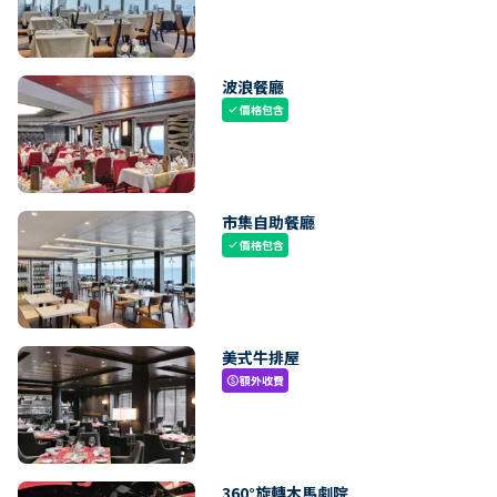
波浪餐廳
價格包含
check
市集自助餐廳
價格包含
check
美式牛排屋
額外收費
paid
360°旋轉木馬劇院