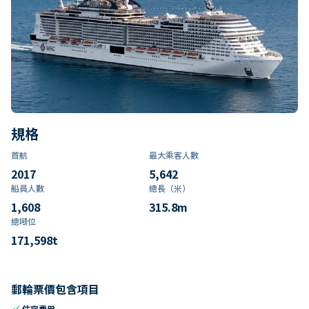
規格
首航
最大乘客人數
2017
5,642
船員人數
總長（米）
1,608
315.8
m
總噸位
171,598
t
郵輪票價包含項目
check
住宿費用