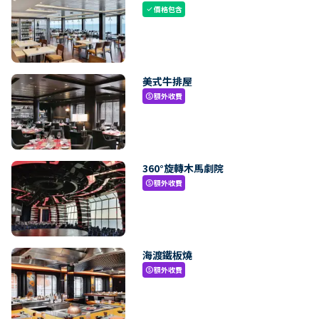
價格包含
check
美式牛排屋
額外收費
paid
360°旋轉木馬劇院
額外收費
paid
海渡鐵板燒
額外收費
paid