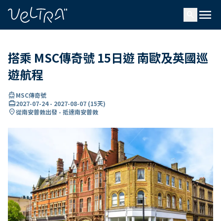
ading...
入
menu
…
search
搭乘 MSC傳奇號 15日遊 南歐及英國巡
遊航程
directions_boat
MSC傳奇號
card_travel
2027-07-24
-
2027-08-07
(
15天
)
location_on
從南安普敦出發 - 抵達南安普敦