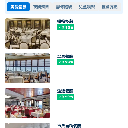
美食體驗
夜間娛樂
靜修體驗
兒童娛樂
推薦亮點
橄欖多莉
價格包含
check
全景餐廳
價格包含
check
波浪餐廳
價格包含
check
市集自助餐廳