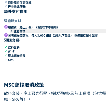
close
海外旅行傷害保險
close
行李快遞服務
額外支付費用
登船時支付
paid
服務費（船上小費）（2歲以下不適用）
keyboard_arrow_right
查看詳情
paid
國際觀光旅客稅：每人3,000日圓（2歲以下免徵） ※僅限從日本出發
預購套餐
check
飲料套餐
check
Wi-Fi
check
岸上觀光行程
check
SPA
MSC郵輪取消政策
飲料套裝、岸上觀光行程、接送預約以及船上選項（包含餐
廳、SPA 等）。