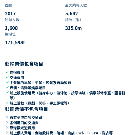
首航
最大乘客人數
2017
5,642
船員人數
總長（米）
1,608
315.8
m
總噸位
171,598
t
郵輪票價包含項目
check
住宿費用
check
交通費用
check
主餐廳的早餐、午餐、晚餐及自助餐廳
check
表演、活動等娛樂項目
check
船上設施使用費（健身中心、游泳池、按摩浴缸、俱樂部休息室、圖書館
等）
check
船上活動（遊戲、問答、手工課程等）
郵輪票價不包含項目
close
自家至港口的交通費
close
各個港口的交通費
close
靠港觀光遊費用
close
船上個人費用，例如飲料費、賭場、商店、Wi-Fi、SPA、洗衣等