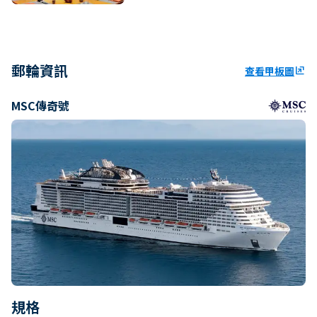
郵輪資訊
查看甲板圖
ungroup
MSC傳奇號
規格