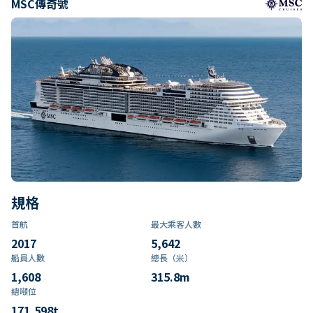
MSC傳奇號
規格
首航
最大乘客人數
2017
5,642
船員人數
總長（米）
1,608
315.8
m
總噸位
171,598
t