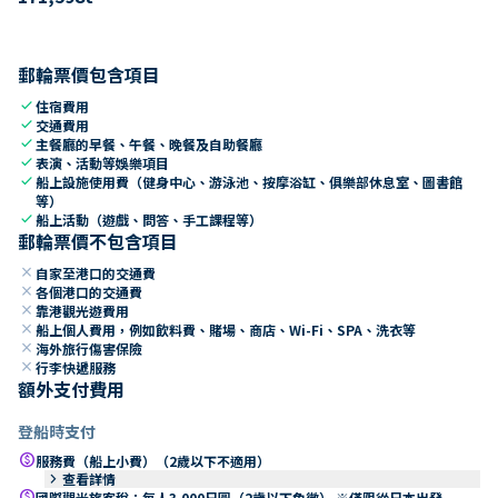
郵輪票價包含項目
check
住宿費用
check
交通費用
check
主餐廳的早餐、午餐、晚餐及自助餐廳
check
表演、活動等娛樂項目
check
船上設施使用費（健身中心、游泳池、按摩浴缸、俱樂部休息室、圖書館
等）
check
船上活動（遊戲、問答、手工課程等）
郵輪票價不包含項目
close
自家至港口的交通費
close
各個港口的交通費
close
靠港觀光遊費用
close
船上個人費用，例如飲料費、賭場、商店、Wi-Fi、SPA、洗衣等
close
海外旅行傷害保險
close
行李快遞服務
額外支付費用
登船時支付
paid
服務費（船上小費）（2歲以下不適用）
keyboard_arrow_right
查看詳情
paid
國際觀光旅客稅：每人3,000日圓（2歲以下免徵） ※僅限從日本出發