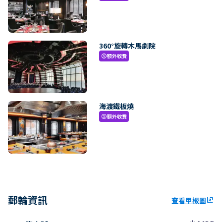
360°旋轉木馬劇院
額外收費
paid
海渡鐵板燒
額外收費
paid
郵輪資訊
查看甲板圖
ungroup