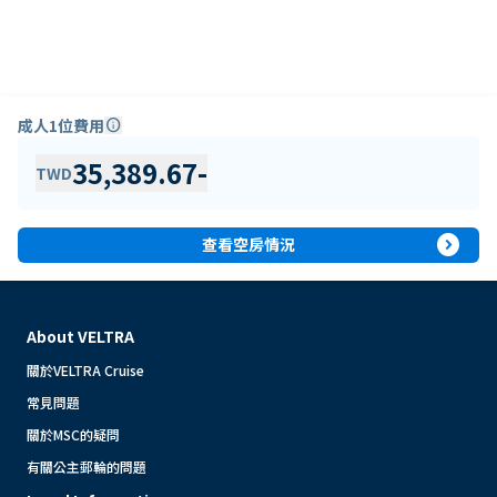
成人1位費用
info
35,389.67
-
TWD
expand_circle_right
查看空房情況
About VELTRA
關於VELTRA Cruise
常見問題
關於MSC的疑問
有關公主郵輪的問題