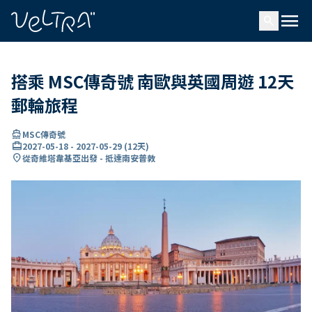
ading...
入
menu
…
search
搭乘 MSC傳奇號 南歐與英國周遊 12天
郵輪旅程
directions_boat
MSC傳奇號
card_travel
2027-05-18
-
2027-05-29
(
12天
)
location_on
從奇維塔韋基亞出發 - 抵達南安普敦