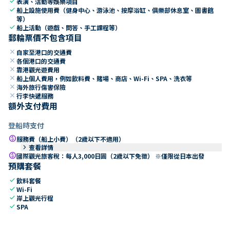
check
表演、活動等娛樂項目
check
船上設施使用費（健身中心、游泳池、按摩浴缸、俱樂部休息室、圖書館
等）
check
船上活動（遊戲、問答、手工課程等）
郵輪票價不包含項目
close
自家至港口的交通費
close
各個港口的交通費
close
靠港觀光遊費用
close
船上個人費用，例如飲料費、賭場、商店、Wi-Fi、SPA、洗衣等
close
海外旅行傷害保險
close
行李快遞服務
額外支付費用
登船時支付
paid
服務費（船上小費）（2歲以下不適用）
keyboard_arrow_right
查看詳情
paid
國際觀光旅客稅：每人3,000日圓（2歲以下免徵） ※僅限從日本出發
預購套餐
check
飲料套餐
check
Wi-Fi
check
岸上觀光行程
check
SPA