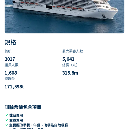
規格
首航
最大乘客人數
2017
5,642
船員人數
總長（米）
1,608
315.8
m
總噸位
171,598
t
郵輪票價包含項目
check
住宿費用
check
交通費用
check
主餐廳的早餐、午餐、晚餐及自助餐廳