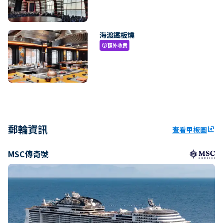
海渡鐵板燒
額外收費
paid
郵輪資訊
查看甲板圖
ungroup
MSC傳奇號