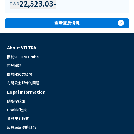
22,523.03
-
TWD
expand_circle_right
查看空房情況
About VELTRA
關於VELTRA Cruise
常見問題
關於MSC的疑問
有關公主郵輪的問題
Legal Information
隱私權政策
Cookie政策
資訊安全政策
反貪腐反賄賂政策