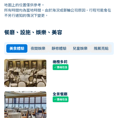
地圖上的位置僅供參考。
所有時間均為當地時間。由於海況或郵輪公司原因，行程可能會在
不另行通知的情況下變更。
餐廳、設施、娛樂、美容
美食體驗
夜間娛樂
靜修體驗
兒童娛樂
推薦亮點
橄欖多莉
價格包含
check
全景餐廳
價格包含
check