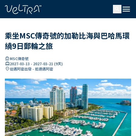
ading...
入
menu
…
search
乘坐MSC傳奇號的加勒比海與巴哈馬環
繞9日郵輪之旅
directions_boat
MSC傳奇號
card_travel
2027-03-13
-
2027-03-21
(
9天
)
location_on
從邁阿密出發 - 抵達邁阿密