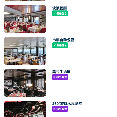
波浪餐廳
價格包含
check
市集自助餐廳
價格包含
check
美式牛排屋
額外收費
paid
360°旋轉木馬劇院
額外收費
paid