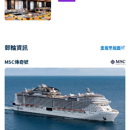
郵輪資訊
查看甲板圖
ungroup
MSC傳奇號