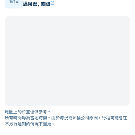
第7日
邁阿密, 美國
open_in_new
地圖上的位置僅供參考。
所有時間均為當地時間。由於海況或郵輪公司原因，行程可能會在
不另行通知的情況下變更。