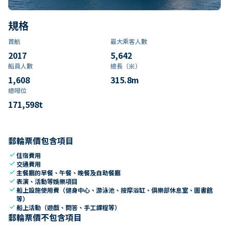
規格
首航
最大乘客人數
2017
5,642
船員人數
總長（米）
1,608
315.8
m
總噸位
171,598
t
郵輪票價包含項目
check
住宿費用
check
交通費用
check
主餐廳的早餐、午餐、晚餐及自助餐廳
check
表演、活動等娛樂項目
check
船上設施使用費（健身中心、游泳池、按摩浴缸、俱樂部休息室、圖書館
等）
check
船上活動（遊戲、問答、手工課程等）
郵輪票價不包含項目