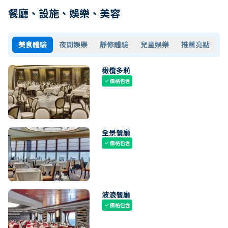
餐廳、設施、娛樂、美容
美食體驗
夜間娛樂
靜修體驗
兒童娛樂
推薦亮點
橄欖多莉
價格包含
check
全景餐廳
價格包含
check
波浪餐廳
價格包含
check