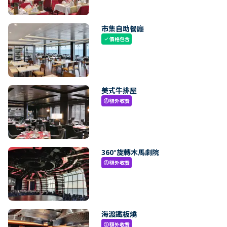
市集自助餐廳
價格包含
check
美式牛排屋
額外收費
paid
360°旋轉木馬劇院
額外收費
paid
海渡鐵板燒
額外收費
paid