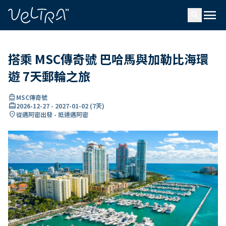
ading...
入
menu
…
search
搭乘 MSC傳奇號 巴哈馬與加勒比海環
遊 7天郵輪之旅
directions_boat
MSC傳奇號
card_travel
2026-12-27
-
2027-01-02
(
7天
)
location_on
從邁阿密出發 - 抵達邁阿密