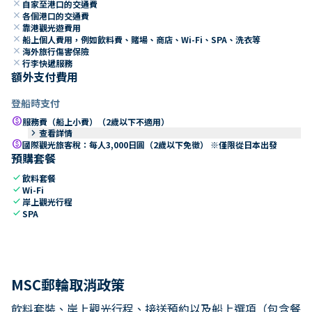
close
自家至港口的交通費
close
各個港口的交通費
close
靠港觀光遊費用
close
船上個人費用，例如飲料費、賭場、商店、Wi-Fi、SPA、洗衣等
close
海外旅行傷害保險
close
行李快遞服務
額外支付費用
登船時支付
paid
服務費（船上小費）（2歲以下不適用）
keyboard_arrow_right
查看詳情
paid
國際觀光旅客稅：每人3,000日圓（2歲以下免徵） ※僅限從日本出發
預購套餐
check
飲料套餐
check
Wi-Fi
check
岸上觀光行程
check
SPA
MSC郵輪取消政策
飲料套裝、岸上觀光行程、接送預約以及船上選項（包含餐