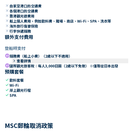
close
自家至港口的交通費
close
各個港口的交通費
close
靠港觀光遊費用
close
船上個人費用，例如飲料費、賭場、商店、Wi-Fi、SPA、洗衣等
close
海外旅行傷害保險
close
行李快遞服務
額外支付費用
登船時支付
paid
服務費（船上小費）（2歲以下不適用）
keyboard_arrow_right
查看詳情
paid
國際觀光旅客稅：每人3,000日圓（2歲以下免徵） ※僅限從日本出發
預購套餐
check
飲料套餐
check
Wi-Fi
check
岸上觀光行程
check
SPA
MSC郵輪取消政策