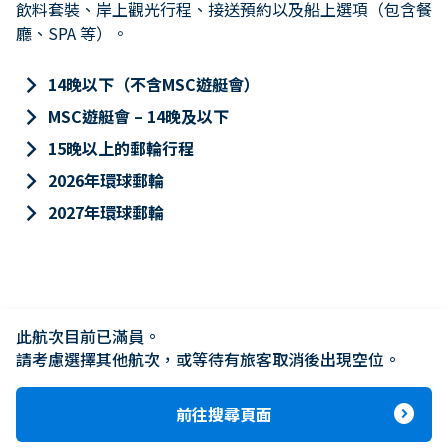
飲料套裝、岸上觀光行程、接送預約以及船上選項（包含餐
廳、SPA 等）。
keyboard_arrow_right
14晚以下（不含MSC遊艇會）
keyboard_arrow_right
MSC遊艇會 – 14晚及以下
keyboard_arrow_right
15晚以上的郵輪行程
keyboard_arrow_right
2026年環球郵輪
keyboard_arrow_right
2027年環球郵輪
此航次目前已滿員。

請考慮選擇其他航次，或等待有旅客取消後出現空位。
expand_circle_right
前往搜尋頁面