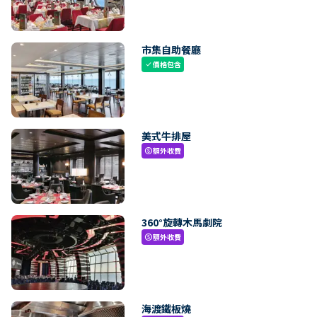
市集自助餐廳
價格包含
check
美式牛排屋
額外收費
paid
360°旋轉木馬劇院
額外收費
paid
海渡鐵板燒