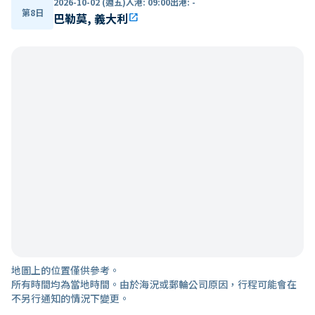
2026-10-02 (週五)
入港
:
09:00
出港
:
-
第8日
巴勒莫, 義大利
open_in_new
地圖上的位置僅供參考。
所有時間均為當地時間。由於海況或郵輪公司原因，行程可能會在
不另行通知的情況下變更。