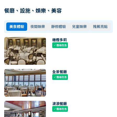
餐廳、設施、娛樂、美容
美食體驗
夜間娛樂
靜修體驗
兒童娛樂
推薦亮點
橄欖多莉
價格包含
check
全景餐廳
價格包含
check
波浪餐廳
價格包含
check