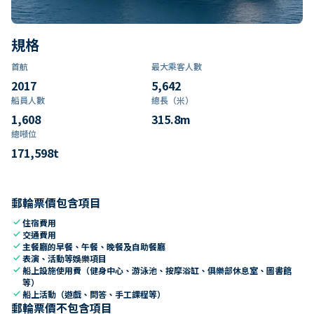
規格
首航
最大乘客人數
2017
5,642
船員人數
總長（米）
1,608
315.8
m
總噸位
171,598
t
郵輪票價包含項目
check
住宿費用
check
交通費用
check
主餐廳的早餐、午餐、晚餐及自助餐廳
check
表演、活動等娛樂項目
check
船上設施使用費（健身中心、游泳池、按摩浴缸、俱樂部休息室、圖書館
等）
check
船上活動（遊戲、問答、手工課程等）
郵輪票價不包含項目