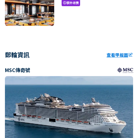
額外收費
paid
郵輪資訊
查看甲板圖
ungroup
MSC傳奇號