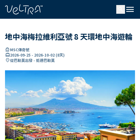
ading...
入
menu
…
search
地中海梅拉維利亞號 8 天環地中海遊輪
directions_boat
MSC傳奇號
card_travel
2026-09-25
-
2026-10-02
(
8天
)
location_on
從巴勒莫出發 - 抵達巴勒莫