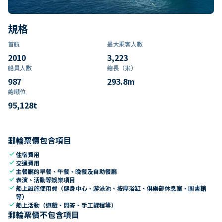
規格
首航
最大乘客人數
2010
3,223
船員人數
總長（米）
987
293.8
m
總噸位
95,128
t
郵輪票價包含項目
check
住宿費用
check
交通費用
check
主餐廳的早餐、午餐、晚餐及自助餐廳
check
表演、活動等娛樂項目
check
船上設施使用費（健身中心、游泳池、按摩浴缸、俱樂部休息室、圖書館
等）
check
船上活動（遊戲、問答、手工課程等）
郵輪票價不包含項目