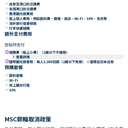
close
自家至港口的交通費
close
各個港口的交通費
close
靠港觀光遊費用
close
船上個人費用，例如飲料費、賭場、商店、Wi-Fi、SPA、洗衣等
close
海外旅行傷害保險
close
行李快遞服務
額外支付費用
登船時支付
paid
服務費（船上小費）（2歲以下不適用）
keyboard_arrow_right
查看詳情
paid
國際觀光旅客稅：每人3,000日圓（2歲以下免徵） ※僅限從日本出發
預購套餐
check
飲料套餐
check
Wi-Fi
check
岸上觀光行程
check
SPA
MSC郵輪取消政策