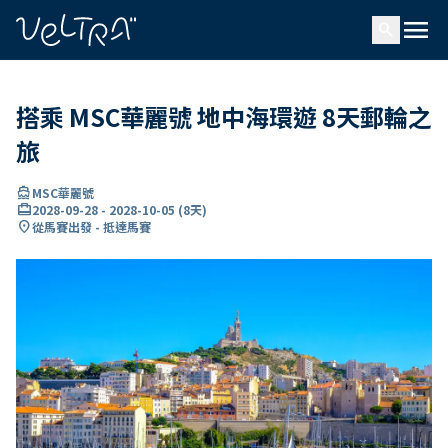
ading...
入
menu
…
search
搭乘 MSC華麗號 地中海環遊 8天郵輪之
旅
directions_boat
MSC華麗號
card_travel
2028-09-28
-
2028-10-05
(
8天
)
location_on
從馬賽出發 - 抵達馬賽