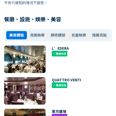
不另行通知的情況下變更。
餐廳、設施、娛樂、美容
美食體驗
夜間娛樂
靜修體驗
兒童娛樂
推薦亮點
L’EDERA
價格包含
check
QUATTRO VENTI
價格包含
check
東方廣場