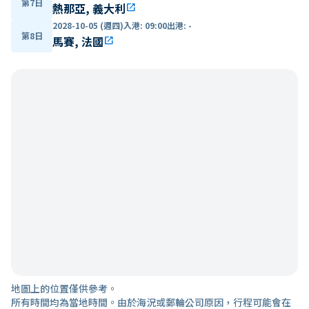
第7日
熱那亞, 義大利
open_in_new
2028-10-05 (週四)
入港
:
09:00
出港
:
-
第8日
馬賽, 法國
open_in_new
地圖上的位置僅供參考。
所有時間均為當地時間。由於海況或郵輪公司原因，行程可能會在