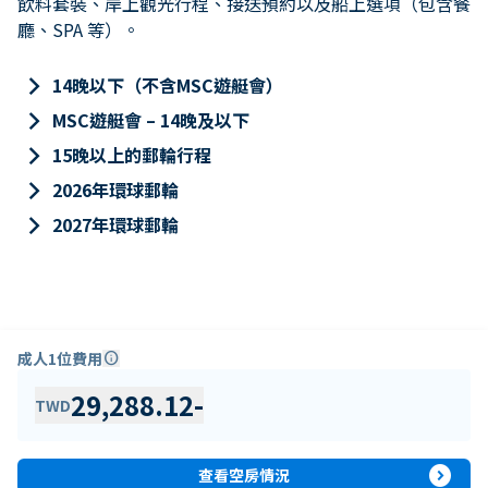
飲料套裝、岸上觀光行程、接送預約以及船上選項（包含餐
廳、SPA 等）。
keyboard_arrow_right
14晚以下（不含MSC遊艇會）
keyboard_arrow_right
MSC遊艇會 – 14晚及以下
keyboard_arrow_right
15晚以上的郵輪行程
keyboard_arrow_right
2026年環球郵輪
keyboard_arrow_right
2027年環球郵輪
成人1位費用
info
29,288.12
-
TWD
expand_circle_right
查看空房情況