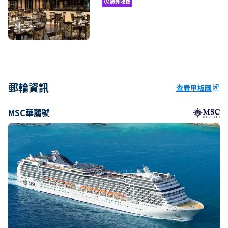
額外收費
paid
郵輪資訊
查看甲板圖
ungroup
MSC華麗號