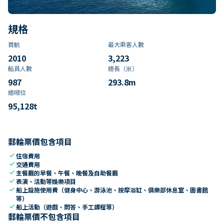
規格
首航
最大乘客人數
2010
3,223
船員人數
總長（米）
987
293.8
m
總噸位
95,128
t
郵輪票價包含項目
check
住宿費用
check
交通費用
check
主餐廳的早餐、午餐、晚餐及自助餐廳
check
表演、活動等娛樂項目
check
船上設施使用費（健身中心、游泳池、按摩浴缸、俱樂部休息室、圖書館
等）
check
船上活動（遊戲、問答、手工課程等）
郵輪票價不包含項目