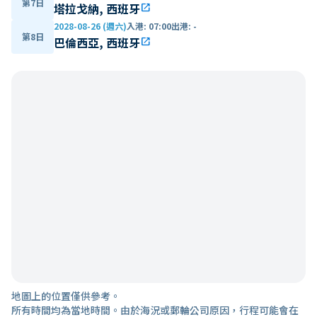
第7日
塔拉戈納, 西班牙
open_in_new
2028-08-26 (週六)
入港
:
07:00
出港
:
-
第8日
巴倫西亞, 西班牙
open_in_new
地圖上的位置僅供參考。
所有時間均為當地時間。由於海況或郵輪公司原因，行程可能會在