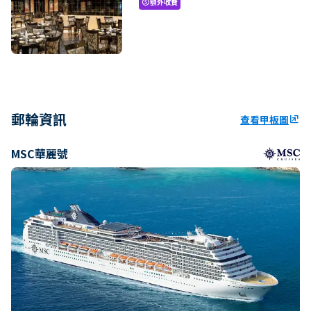
額外收費
paid
郵輪資訊
查看甲板圖
ungroup
MSC華麗號