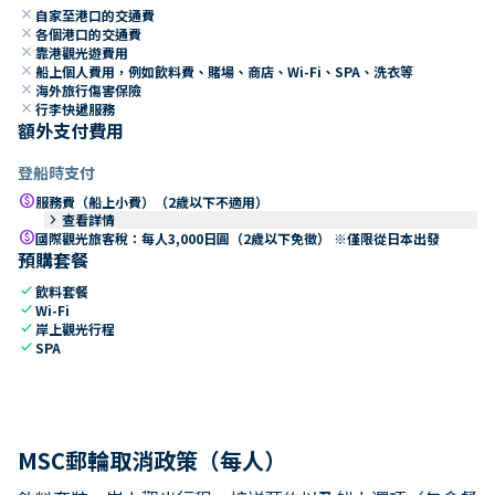
close
自家至港口的交通費
close
各個港口的交通費
close
靠港觀光遊費用
close
船上個人費用，例如飲料費、賭場、商店、Wi-Fi、SPA、洗衣等
close
海外旅行傷害保險
close
行李快遞服務
額外支付費用
登船時支付
paid
服務費（船上小費）（2歲以下不適用）
keyboard_arrow_right
查看詳情
paid
國際觀光旅客稅：每人3,000日圓（2歲以下免徵） ※僅限從日本出發
預購套餐
check
飲料套餐
check
Wi-Fi
check
岸上觀光行程
check
SPA
MSC郵輪取消政策（每人）