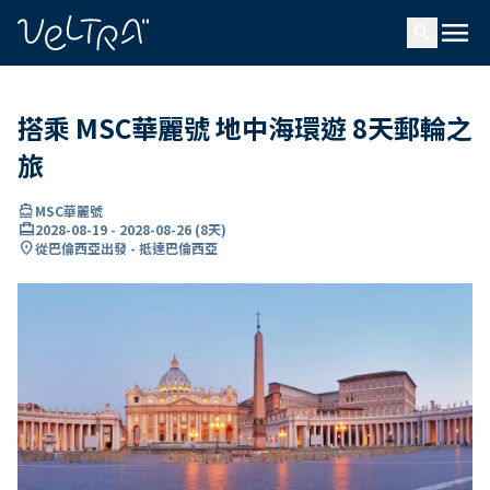
ading...
入
menu
…
search
搭乘 MSC華麗號 地中海環遊 8天郵輪之
旅
directions_boat
MSC華麗號
card_travel
2028-08-19
-
2028-08-26
(
8天
)
location_on
從巴倫西亞出發 - 抵達巴倫西亞