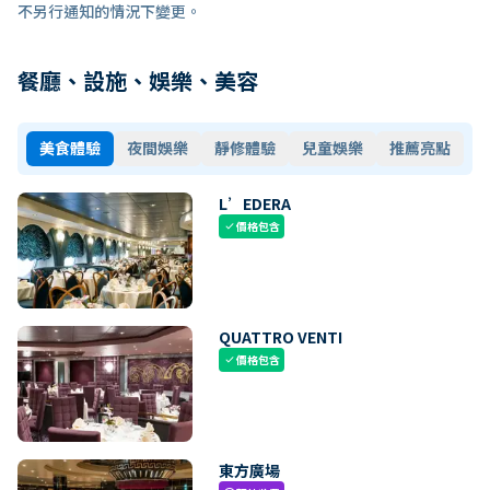
不另行通知的情況下變更。
餐廳、設施、娛樂、美容
美食體驗
夜間娛樂
靜修體驗
兒童娛樂
推薦亮點
L’EDERA
價格包含
check
QUATTRO VENTI
價格包含
check
東方廣場