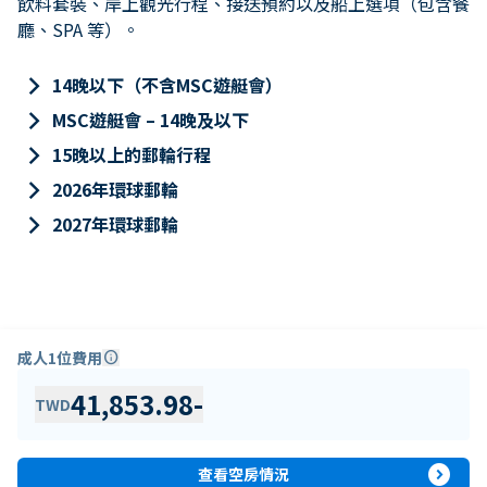
飲料套裝、岸上觀光行程、接送預約以及船上選項（包含餐
廳、SPA 等）。
keyboard_arrow_right
14晚以下（不含MSC遊艇會）
keyboard_arrow_right
MSC遊艇會 – 14晚及以下
keyboard_arrow_right
15晚以上的郵輪行程
keyboard_arrow_right
2026年環球郵輪
keyboard_arrow_right
2027年環球郵輪
成人1位費用
info
41,853.98
-
TWD
expand_circle_right
查看空房情況