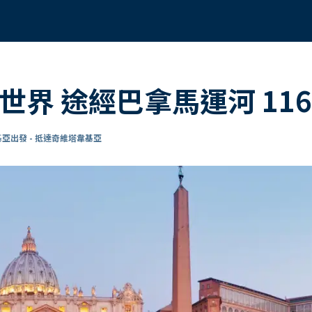
世界 途經巴拿馬運河 11
亞出發 - 抵達奇維塔韋基亞