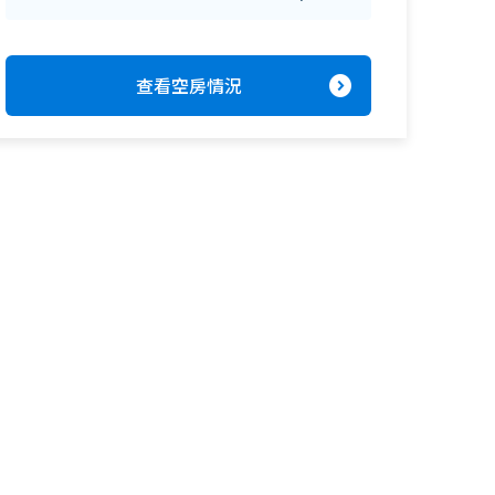
expand_circle_right
查看空房情況