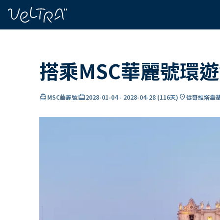
ading...
入
…
搭乘MSC華麗號環遊
directions_boat
card_travel
location_on
MSC華麗號
2028-01-04
-
2028-04-28
(
116天
)
從奇維塔韋基