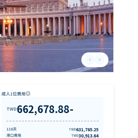
keyboard_arrow_left
keyboard_arrow_right
Previous slide
Next slide
成人1位費用
info
662,678.88
-
TWD
116天
631,765.25
TWD
港口費用
30,913.64
TWD