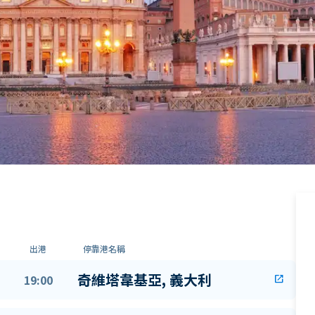
出港
停靠港名稱
奇維塔韋基亞, 義大利
19:00
open_in_new