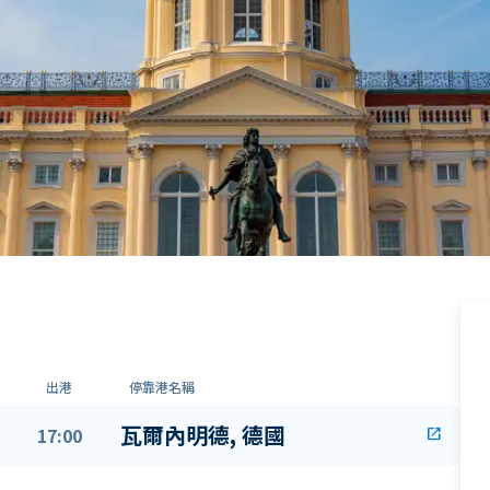
出港
停靠港名稱
瓦爾內明德, 德國
17:00
open_in_new