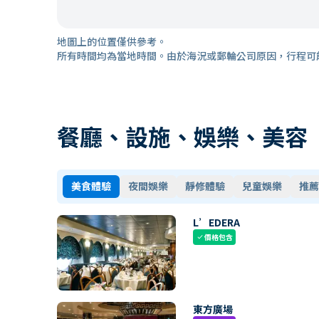
地圖上的位置僅供參考。
所有時間均為當地時間。由於海況或郵輪公司原因，行程可
餐廳、設施、娛樂、美容
美食體驗
夜間娛樂
靜修體驗
兒童娛樂
推薦
L’EDERA
價格包含
check
東方廣場