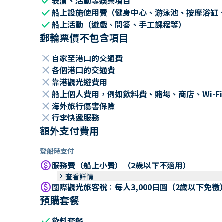
check
表演、活動等娛樂項目
check
船上設施使用費（健身中心、游泳池、按摩浴缸
check
船上活動（遊戲、問答、手工課程等）
郵輪票價不包含項目
close
自家至港口的交通費
close
各個港口的交通費
close
靠港觀光遊費用
close
船上個人費用，例如飲料費、賭場、商店、Wi-Fi
close
海外旅行傷害保險
close
行李快遞服務
額外支付費用
登船時支付
paid
服務費（船上小費）（2歲以下不適用）
keyboard_arrow_right
查看詳情
paid
國際觀光旅客稅：每人3,000日圓（2歲以下免徵
預購套餐
check
飲料套餐