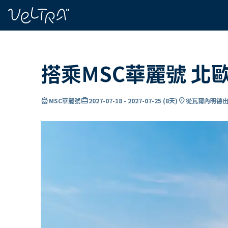
ading...
入
…
搭乘MSC華麗號 北
directions_boat
card_travel
location_on
MSC華麗號
2027-07-18
-
2027-07-25
(
8天
)
從瓦爾內明德出