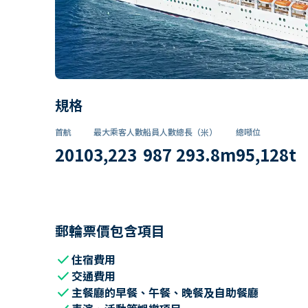
規格
首航
最大乘客人數
船員人數
總長（米）
總噸位
2010
3,223
987
293.8
m
95,128
t
郵輪票價包含項目
check
住宿費用
check
交通費用
check
主餐廳的早餐、午餐、晚餐及自助餐廳