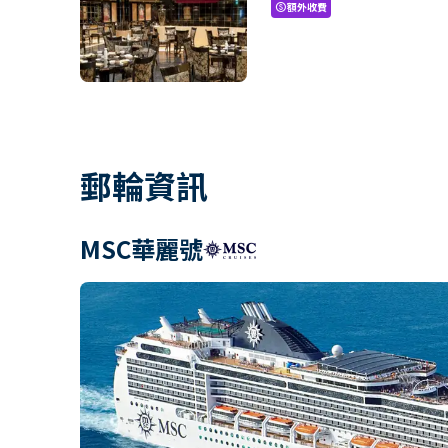
額外收費
paid
郵輪資訊
MSC華麗號