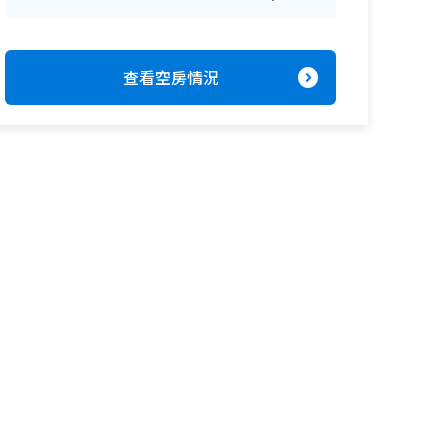
expand_circle_right
查看空房情況