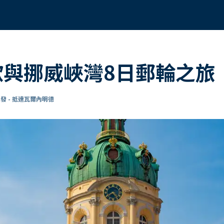
歐與挪威峽灣8日郵輪之旅
發 - 抵達瓦爾內明德