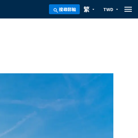
menu
繁
搜尋郵輪
TWD
arrow_drop_down
arrow_drop_down
search