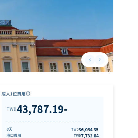
keyboard_arrow_left
keyboard_arrow_right
Previous slide
Next slide
成人1位費用
info
43,787.19
-
TWD
8天
36,054.35
TWD
港口費用
7,732.84
TWD