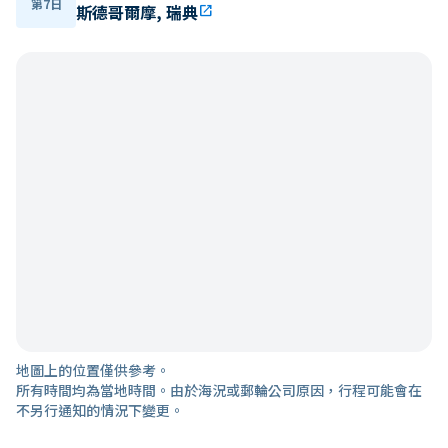
第7日
斯德哥爾摩, 瑞典
open_in_new
地圖上的位置僅供參考。
所有時間均為當地時間。由於海況或郵輪公司原因，行程可能會在
不另行通知的情況下變更。