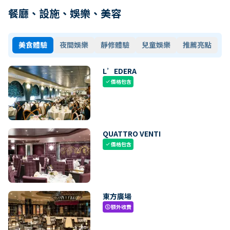
餐廳、設施、娛樂、美容
美食體驗
夜間娛樂
靜修體驗
兒童娛樂
推薦亮點
L’EDERA
價格包含
check
QUATTRO VENTI
價格包含
check
東方廣場
額外收費
paid