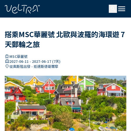
ading...
入
menu
…
search
搭乘MSC華麗號 北歐與波羅的海環遊 7
天郵輪之旅
directions_boat
MSC華麗號
card_travel
2027-06-11
-
2027-06-17
(
7天
)
location_on
從奧斯陸出發 - 抵達斯德哥爾摩