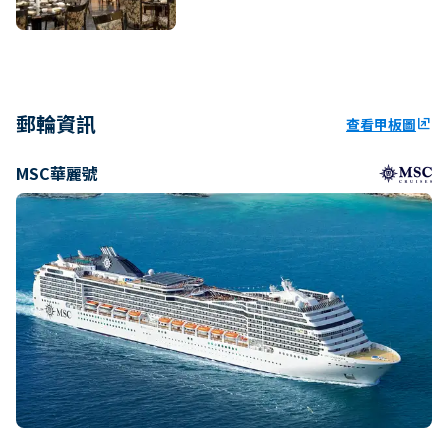
郵輪資訊
查看甲板圖
ungroup
MSC華麗號