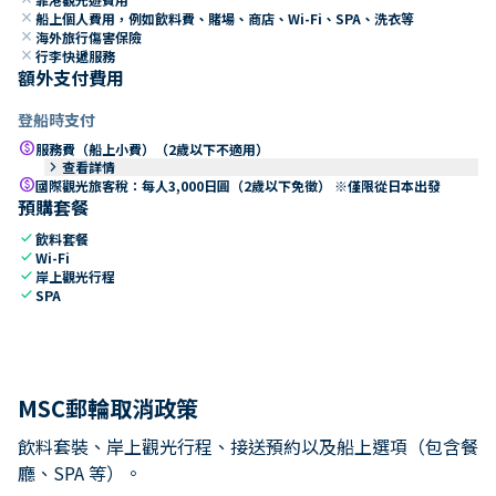
close
船上個人費用，例如飲料費、賭場、商店、Wi-Fi、SPA、洗衣等
close
海外旅行傷害保險
close
行李快遞服務
額外支付費用
登船時支付
paid
服務費（船上小費）（2歲以下不適用）
keyboard_arrow_right
查看詳情
paid
國際觀光旅客稅：每人3,000日圓（2歲以下免徵） ※僅限從日本出發
預購套餐
check
飲料套餐
check
Wi-Fi
check
岸上觀光行程
check
SPA
MSC郵輪取消政策
飲料套裝、岸上觀光行程、接送預約以及船上選項（包含餐
廳、SPA 等）。