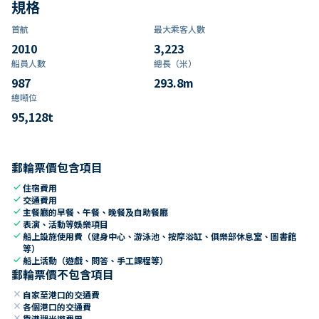
規格
首航
最大乘客人數
2010
3,223
船員人數
總長（米）
987
293.8
m
總噸位
95,128
t
郵輪票價包含項目
check
住宿費用
check
交通費用
check
主餐廳的早餐、午餐、晚餐及自助餐廳
check
表演、活動等娛樂項目
check
船上設施使用費（健身中心、游泳池、按摩浴缸、俱樂部休息室、圖書館
等）
check
船上活動（遊戲、問答、手工課程等）
郵輪票價不包含項目
close
自家至港口的交通費
close
各個港口的交通費
close
靠港觀光遊費用