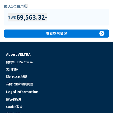
成人1位費用
info
69,563.32
-
TWD
expand_circle_right
查看空房情況
About VELTRA
關於VELTRA Cruise
常見問題
關於MSC的疑問
有關公主郵輪的問題
Legal Information
隱私權政策
Cookie政策