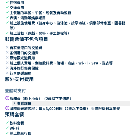
check
住宿費用
check
交通費用
check
主餐廳的早餐、午餐、晚餐及自助餐廳
check
表演、活動等娛樂項目
check
船上設施使用費（健身中心、游泳池、按摩浴缸、俱樂部休息室、圖書館
等）
check
船上活動（遊戲、問答、手工課程等）
郵輪票價不包含項目
close
自家至港口的交通費
close
各個港口的交通費
close
靠港觀光遊費用
close
船上個人費用，例如飲料費、賭場、商店、Wi-Fi、SPA、洗衣等
close
海外旅行傷害保險
close
行李快遞服務
額外支付費用
登船時支付
paid
服務費（船上小費）（2歲以下不適用）
keyboard_arrow_right
查看詳情
paid
國際觀光旅客稅：每人3,000日圓（2歲以下免徵） ※僅限從日本出發
預購套餐
check
飲料套餐
check
Wi-Fi
check
岸上觀光行程