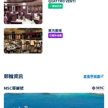
QUATTRO VENTI
價格包含
check
東方廣場
額外收費
paid
郵輪資訊
查看甲板圖
ungroup
MSC華麗號