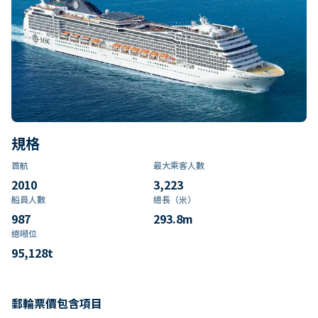
規格
首航
最大乘客人數
2010
3,223
船員人數
總長（米）
987
293.8
m
總噸位
95,128
t
郵輪票價包含項目