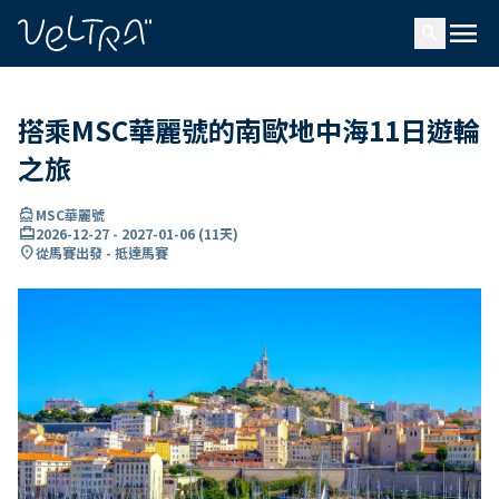
ading...
入
menu
…
search
搭乘MSC華麗號的南歐地中海11日遊輪
之旅
directions_boat
MSC華麗號
card_travel
2026-12-27
-
2027-01-06
(
11天
)
location_on
從馬賽出發 - 抵達馬賽