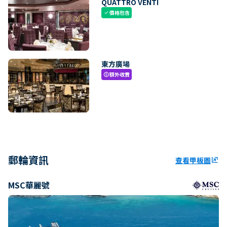
QUATTRO VENTI
價格包含
check
東方廣場
額外收費
paid
郵輪資訊
查看甲板圖
ungroup
MSC華麗號