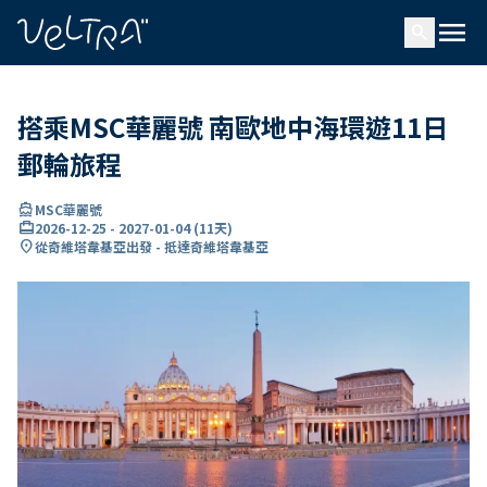
ading...
入
menu
…
search
搭乘MSC華麗號 南歐地中海環遊11日
郵輪旅程
directions_boat
MSC華麗號
card_travel
2026-12-25
-
2027-01-04
(
11天
)
location_on
從奇維塔韋基亞出發 - 抵達奇維塔韋基亞