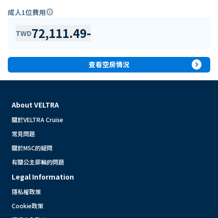
成人1位費用
info
72,111.49
-
TWD
expand_circle_right
查看空房情況
About VELTRA
關於VELTRA Cruise
常見問題
關於MSC的疑問
有關公主郵輪的問題
Legal Information
隱私權政策
Cookie政策