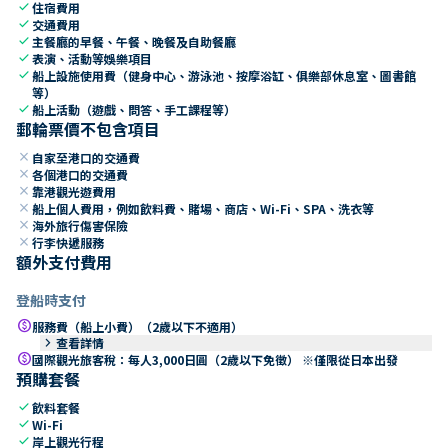
check
住宿費用
check
交通費用
check
主餐廳的早餐、午餐、晚餐及自助餐廳
check
表演、活動等娛樂項目
check
船上設施使用費（健身中心、游泳池、按摩浴缸、俱樂部休息室、圖書館
等）
check
船上活動（遊戲、問答、手工課程等）
郵輪票價不包含項目
close
自家至港口的交通費
close
各個港口的交通費
close
靠港觀光遊費用
close
船上個人費用，例如飲料費、賭場、商店、Wi-Fi、SPA、洗衣等
close
海外旅行傷害保險
close
行李快遞服務
額外支付費用
登船時支付
paid
服務費（船上小費）（2歲以下不適用）
keyboard_arrow_right
查看詳情
paid
國際觀光旅客稅：每人3,000日圓（2歲以下免徵） ※僅限從日本出發
預購套餐
check
飲料套餐
check
Wi-Fi
check
岸上觀光行程