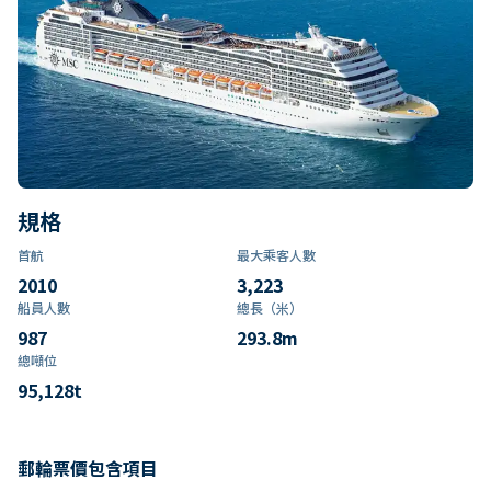
規格
首航
最大乘客人數
2010
3,223
船員人數
總長（米）
987
293.8
m
總噸位
95,128
t
郵輪票價包含項目