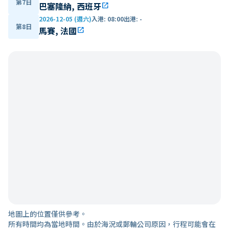
第7日
巴塞隆納, 西班牙
open_in_new
2026-12-05 (週六)
入港
:
08:00
出港
:
-
第8日
馬賽, 法國
open_in_new
地圖上的位置僅供參考。
所有時間均為當地時間。由於海況或郵輪公司原因，行程可能會在