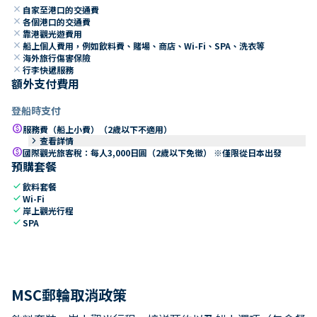
close
自家至港口的交通費
close
各個港口的交通費
close
靠港觀光遊費用
close
船上個人費用，例如飲料費、賭場、商店、Wi-Fi、SPA、洗衣等
close
海外旅行傷害保險
close
行李快遞服務
額外支付費用
登船時支付
paid
服務費（船上小費）（2歲以下不適用）
keyboard_arrow_right
查看詳情
paid
國際觀光旅客稅：每人3,000日圓（2歲以下免徵） ※僅限從日本出發
預購套餐
check
飲料套餐
check
Wi-Fi
check
岸上觀光行程
check
SPA
MSC郵輪取消政策