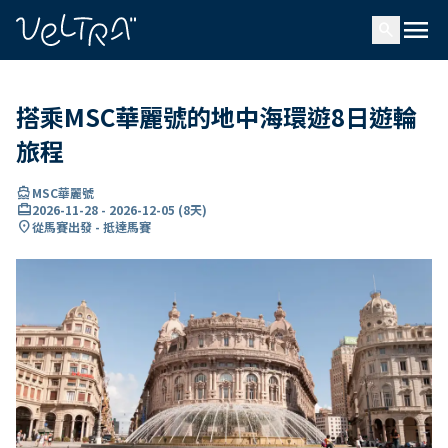
ading...
入
menu
…
search
搭乘MSC華麗號的地中海環遊8日遊輪
旅程
directions_boat
MSC華麗號
card_travel
2026-11-28
-
2026-12-05
(
8天
)
location_on
從馬賽出發 - 抵達馬賽