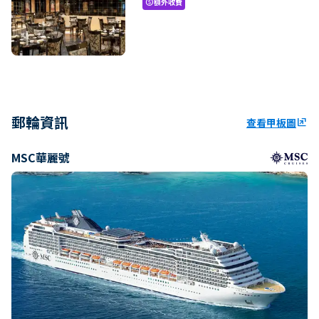
額外收費
paid
郵輪資訊
查看甲板圖
ungroup
MSC華麗號