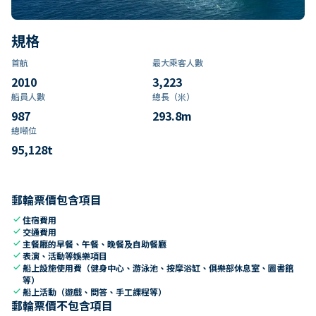
規格
首航
最大乘客人數
2010
3,223
船員人數
總長（米）
987
293.8
m
總噸位
95,128
t
郵輪票價包含項目
check
住宿費用
check
交通費用
check
主餐廳的早餐、午餐、晚餐及自助餐廳
check
表演、活動等娛樂項目
check
船上設施使用費（健身中心、游泳池、按摩浴缸、俱樂部休息室、圖書館
等）
check
船上活動（遊戲、問答、手工課程等）
郵輪票價不包含項目