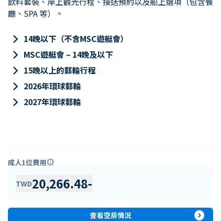
飲料套裝、岸上觀光行程、接送預約以及船上選項（包含餐
廳、SPA 等）。
keyboard_arrow_right
14晚以下（不含MSC遊艇會）
keyboard_arrow_right
MSC遊艇會 – 14晚及以下
keyboard_arrow_right
15晚以上的郵輪行程
keyboard_arrow_right
2026年環球郵輪
keyboard_arrow_right
2027年環球郵輪
成人1位費用
info
20,266.48
-
TWD
expand_circle_right
查看空房情況