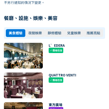
不另行通知的情況下變更。
餐廳、設施、娛樂、美容
美食體驗
夜間娛樂
靜修體驗
兒童娛樂
推薦亮點
L’EDERA
價格包含
check
QUATTRO VENTI
價格包含
check
東方廣場