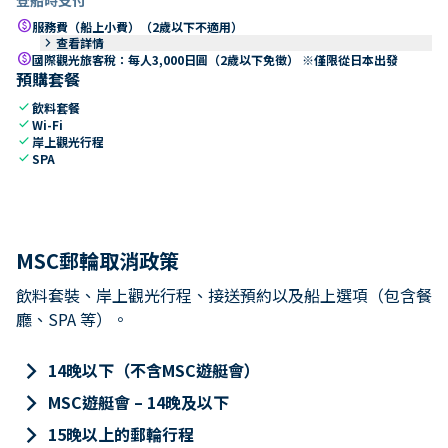
paid
服務費（船上小費）（2歲以下不適用）
keyboard_arrow_right
查看詳情
paid
國際觀光旅客稅：每人3,000日圓（2歲以下免徵） ※僅限從日本出發
預購套餐
check
飲料套餐
check
Wi-Fi
check
岸上觀光行程
check
SPA
MSC郵輪取消政策
飲料套裝、岸上觀光行程、接送預約以及船上選項（包含餐
廳、SPA 等）。
keyboard_arrow_right
14晚以下（不含MSC遊艇會）
keyboard_arrow_right
MSC遊艇會 – 14晚及以下
keyboard_arrow_right
15晚以上的郵輪行程