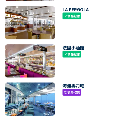
LA PERGOLA
價格包含
check
法國小酒館
價格包含
check
海渡壽司吧
額外收費
paid