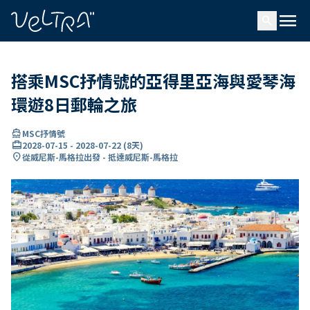
ading...
入
menu
…
search
搭乘MSC抒情號的亞得里亞海與愛琴海
環遊8日郵輪之旅
directions_boat
MSC抒情號
card_travel
2028-07-15
-
2028-07-22
(
8天
)
location_on
從威尼斯-馬格拉出發 - 抵達威尼斯-馬格拉