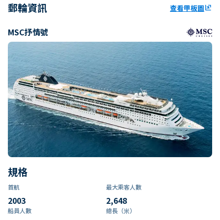
郵輪資訊
查看甲板圖
ungroup
MSC抒情號
規格
首航
最大乘客人數
2003
2,648
船員人數
總長（米）