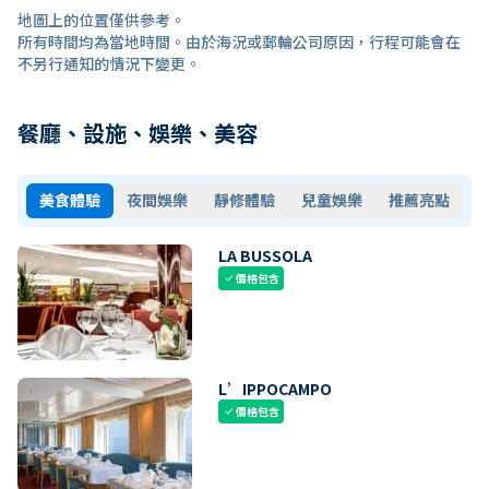
地圖上的位置僅供參考。
所有時間均為當地時間。由於海況或郵輪公司原因，行程可能會在
不另行通知的情況下變更。
餐廳、設施、娛樂、美容
美食體驗
夜間娛樂
靜修體驗
兒童娛樂
推薦亮點
LA BUSSOLA
價格包含
check
L’IPPOCAMPO
價格包含
check