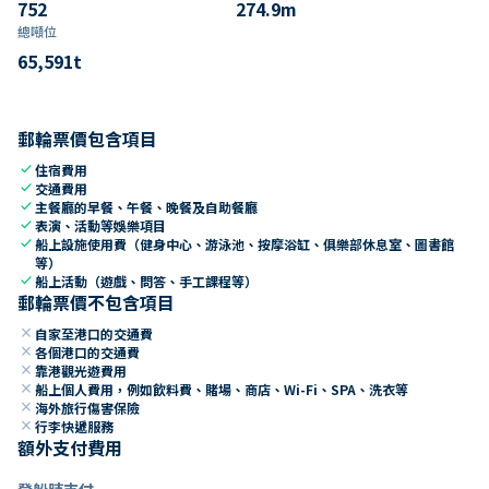
752
274.9
m
總噸位
65,591
t
郵輪票價包含項目
check
住宿費用
check
交通費用
check
主餐廳的早餐、午餐、晚餐及自助餐廳
check
表演、活動等娛樂項目
check
船上設施使用費（健身中心、游泳池、按摩浴缸、俱樂部休息室、圖書館
等）
check
船上活動（遊戲、問答、手工課程等）
郵輪票價不包含項目
close
自家至港口的交通費
close
各個港口的交通費
close
靠港觀光遊費用
close
船上個人費用，例如飲料費、賭場、商店、Wi-Fi、SPA、洗衣等
close
海外旅行傷害保險
close
行李快遞服務
額外支付費用
登船時支付