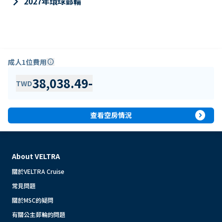
keyboard_arrow_right
2027年環球郵輪
成人1位費用
info
38,038.49
-
TWD
expand_circle_right
查看空房情況
About VELTRA
關於VELTRA Cruise
常見問題
關於MSC的疑問
有關公主郵輪的問題