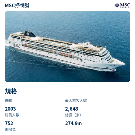
MSC抒情號
規格
首航
最大乘客人數
2003
2,648
船員人數
總長（米）
752
274.9
m
總噸位