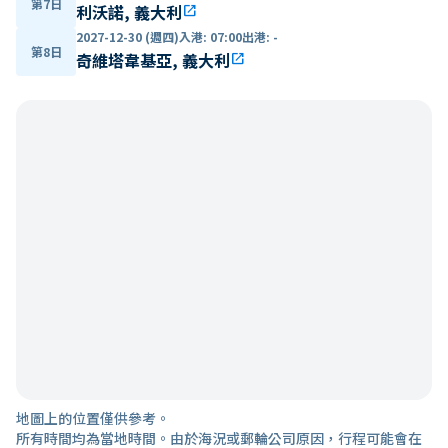
第7日
利沃諾, 義大利
open_in_new
2027-12-30 (週四)
入港
:
07:00
出港
:
-
第8日
奇維塔韋基亞, 義大利
open_in_new
地圖上的位置僅供參考。
所有時間均為當地時間。由於海況或郵輪公司原因，行程可能會在