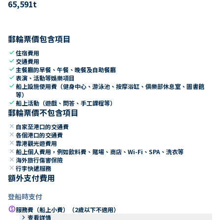
65,591
t
郵輪票價包含項目
check
住宿費用
check
交通費用
check
主餐廳的早餐、午餐、晚餐及自助餐廳
check
表演、活動等娛樂項目
check
船上設施使用費（健身中心、游泳池、按摩浴缸、俱樂部休息室、圖書館
等）
check
船上活動（遊戲、問答、手工課程等）
郵輪票價不包含項目
close
自家至港口的交通費
close
各個港口的交通費
close
靠港觀光遊費用
close
船上個人費用，例如飲料費、賭場、商店、Wi-Fi、SPA、洗衣等
close
海外旅行傷害保險
close
行李快遞服務
額外支付費用
登船時支付
paid
服務費（船上小費）（2歲以下不適用）
keyboard_arrow_right
查看詳情