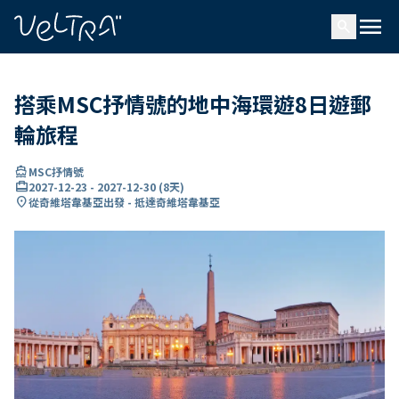
ading...
入
menu
…
search
搭乘MSC抒情號的地中海環遊8日遊郵
輪旅程
directions_boat
MSC抒情號
card_travel
2027-12-23
-
2027-12-30
(
8天
)
location_on
從奇維塔韋基亞出發 - 抵達奇維塔韋基亞