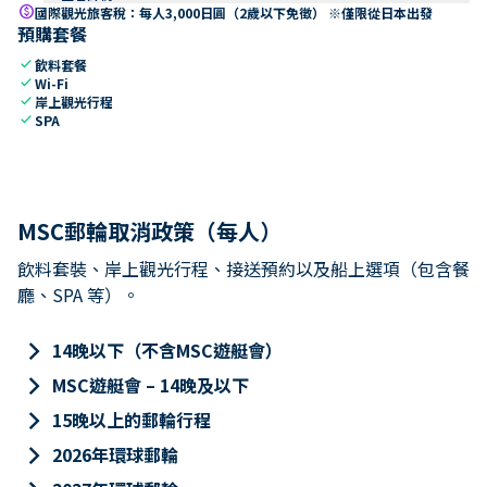
paid
國際觀光旅客稅：每人3,000日圓（2歲以下免徵） ※僅限從日本出發
預購套餐
check
飲料套餐
check
Wi-Fi
check
岸上觀光行程
check
SPA
MSC郵輪取消政策（每人）
飲料套裝、岸上觀光行程、接送預約以及船上選項（包含餐
廳、SPA 等）。
keyboard_arrow_right
14晚以下（不含MSC遊艇會）
keyboard_arrow_right
MSC遊艇會 – 14晚及以下
keyboard_arrow_right
15晚以上的郵輪行程
keyboard_arrow_right
2026年環球郵輪