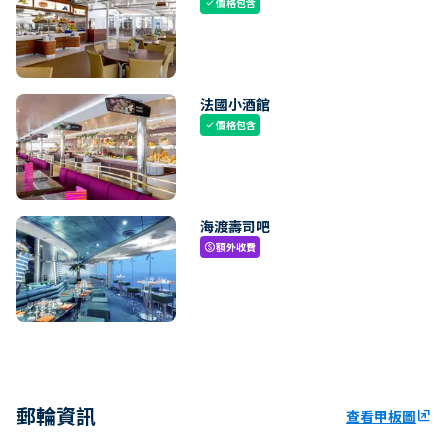
價格包含
check
法國小酒館
價格包含
check
海渡壽司吧
額外收費
paid
郵輪資訊
查看甲板圖
ungroup