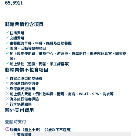
65,591
t
郵輪票價包含項目
check
住宿費用
check
交通費用
check
主餐廳的早餐、午餐、晚餐及自助餐廳
check
表演、活動等娛樂項目
check
船上設施使用費（健身中心、游泳池、按摩浴缸、俱樂部休息室、圖書館
等）
check
船上活動（遊戲、問答、手工課程等）
郵輪票價不包含項目
close
自家至港口的交通費
close
各個港口的交通費
close
靠港觀光遊費用
close
船上個人費用，例如飲料費、賭場、商店、Wi-Fi、SPA、洗衣等
close
海外旅行傷害保險
close
行李快遞服務
額外支付費用
登船時支付
paid
服務費（船上小費）（2歲以下不適用）
keyboard_arrow_right
查看詳情