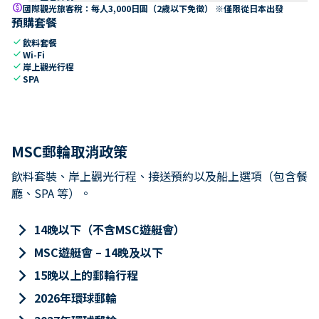
paid
國際觀光旅客稅：每人3,000日圓（2歲以下免徵） ※僅限從日本出發
預購套餐
check
飲料套餐
check
Wi-Fi
check
岸上觀光行程
check
SPA
MSC郵輪取消政策
飲料套裝、岸上觀光行程、接送預約以及船上選項（包含餐
廳、SPA 等）。
keyboard_arrow_right
14晚以下（不含MSC遊艇會）
keyboard_arrow_right
MSC遊艇會 – 14晚及以下
keyboard_arrow_right
15晚以上的郵輪行程
keyboard_arrow_right
2026年環球郵輪