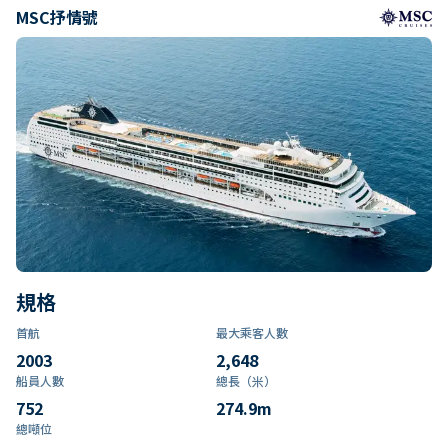
MSC抒情號
規格
首航
最大乘客人數
2003
2,648
船員人數
總長（米）
752
274.9
m
總噸位