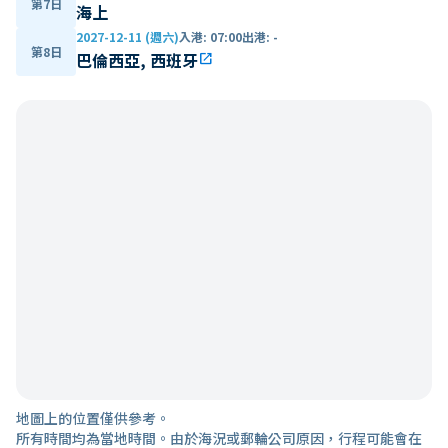
第7日
海上
2027-12-11 (週六)
入港
:
07:00
出港
:
-
第8日
巴倫西亞, 西班牙
open_in_new
地圖上的位置僅供參考。
所有時間均為當地時間。由於海況或郵輪公司原因，行程可能會在