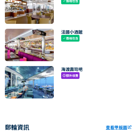
價格包含
check
法國小酒館
價格包含
check
海渡壽司吧
額外收費
paid
郵輪資訊
查看甲板圖
ungroup