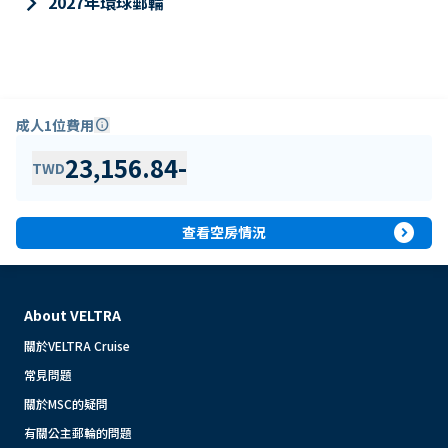
keyboard_arrow_right
2027年環球郵輪
成人1位費用
info
23,156.84
-
TWD
expand_circle_right
查看空房情況
About VELTRA
關於VELTRA Cruise
常見問題
關於MSC的疑問
有關公主郵輪的問題