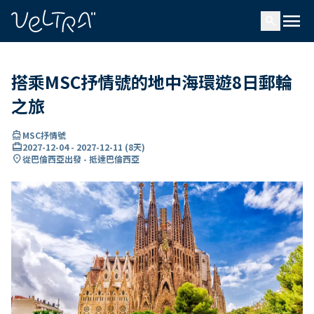
ading...
入
menu
…
search
搭乘MSC抒情號的地中海環遊8日郵輪
之旅
directions_boat
MSC抒情號
card_travel
2027-12-04
-
2027-12-11
(
8天
)
location_on
從巴倫西亞出發 - 抵達巴倫西亞