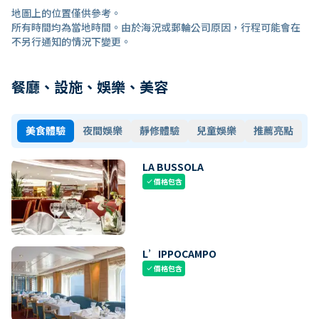
地圖上的位置僅供參考。
所有時間均為當地時間。由於海況或郵輪公司原因，行程可能會在
不另行通知的情況下變更。
餐廳、設施、娛樂、美容
美食體驗
夜間娛樂
靜修體驗
兒童娛樂
推薦亮點
LA BUSSOLA
價格包含
check
L’IPPOCAMPO
價格包含
check