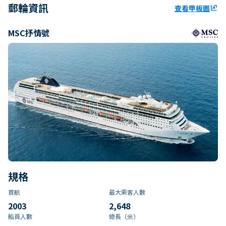
郵輪資訊
查看甲板圖
ungroup
MSC抒情號
規格
首航
最大乘客人數
2003
2,648
船員人數
總長（米）