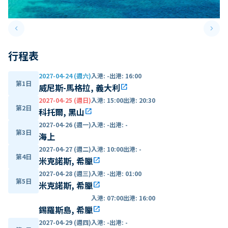
keyboard_arrow_left
keyboard_arrow_right
Previous slide
Next 
行程表
2027-04-24 (週六)
入港
:
-
出港
:
16:00
第1日
威尼斯-馬格拉, 義大利
open_in_new
2027-04-25 (週日)
入港
:
15:00
出港
:
20:30
第2日
科托爾, 黑山
open_in_new
2027-04-26 (週一)
入港
:
-
出港
:
-
第3日
海上
2027-04-27 (週二)
入港
:
10:00
出港
:
-
第4日
米克諾斯, 希臘
open_in_new
2027-04-28 (週三)
入港
:
-
出港
:
01:00
第5日
米克諾斯, 希臘
open_in_new
入港
:
07:00
出港
:
16:00
錫羅斯島, 希臘
open_in_new
2027-04-29 (週四)
入港
:
-
出港
:
-