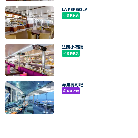
LA PERGOLA
價格包含
check
法國小酒館
價格包含
check
海渡壽司吧
額外收費
paid