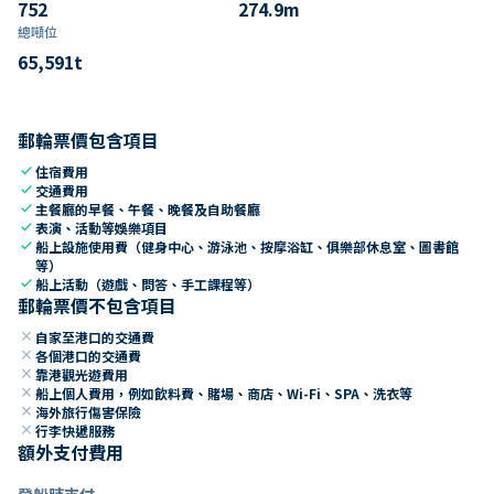
752
274.9
m
總噸位
65,591
t
郵輪票價包含項目
check
住宿費用
check
交通費用
check
主餐廳的早餐、午餐、晚餐及自助餐廳
check
表演、活動等娛樂項目
check
船上設施使用費（健身中心、游泳池、按摩浴缸、俱樂部休息室、圖書館
等）
check
船上活動（遊戲、問答、手工課程等）
郵輪票價不包含項目
close
自家至港口的交通費
close
各個港口的交通費
close
靠港觀光遊費用
close
船上個人費用，例如飲料費、賭場、商店、Wi-Fi、SPA、洗衣等
close
海外旅行傷害保險
close
行李快遞服務
額外支付費用
登船時支付