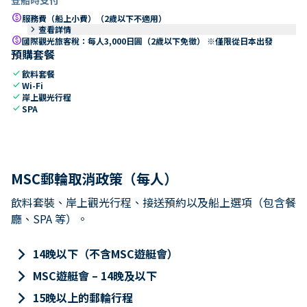
paid
服務費（船上小費）（2歲以下不適用）
keyboard_arrow_right
查看詳情
paid
國際觀光旅客稅：每人3,000日圓（2歲以下免徵） ※僅限從日本出發
預購套餐
check
飲料套餐
check
Wi-Fi
check
岸上觀光行程
check
SPA
MSC郵輪取消政策（每人）
飲料套裝、岸上觀光行程、接送預約以及船上選項（包含餐
廳、SPA 等）。
keyboard_arrow_right
14晚以下（不含MSC遊艇會）
keyboard_arrow_right
MSC遊艇會 – 14晚及以下
keyboard_arrow_right
15晚以上的郵輪行程