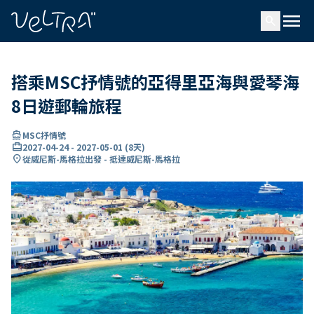
ading...
入
menu
…
search
搭乘MSC抒情號的亞得里亞海與愛琴海
8日遊郵輪旅程
directions_boat
MSC抒情號
card_travel
2027-04-24
-
2027-05-01
(
8天
)
location_on
從威尼斯-馬格拉出發 - 抵達威尼斯-馬格拉