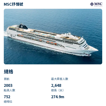
MSC抒情號
規格
首航
最大乘客人數
2003
2,648
船員人數
總長（米）
752
274.9
m
總噸位