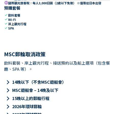
paid
國際觀光旅客稅：每人3,000日圓（2歲以下免徵） ※僅限從日本出發
預購套餐
check
飲料套餐
check
Wi-Fi
check
岸上觀光行程
check
SPA
MSC郵輪取消政策
飲料套裝、岸上觀光行程、接送預約以及船上選項（包含餐
廳、SPA 等）。
keyboard_arrow_right
14晚以下（不含MSC遊艇會）
keyboard_arrow_right
MSC遊艇會 – 14晚及以下
keyboard_arrow_right
15晚以上的郵輪行程
keyboard_arrow_right
2026年環球郵輪