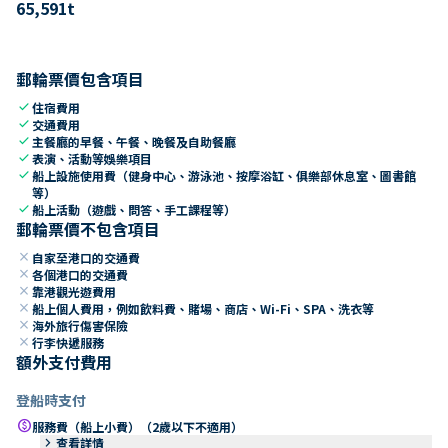
65,591
t
郵輪票價包含項目
check
住宿費用
check
交通費用
check
主餐廳的早餐、午餐、晚餐及自助餐廳
check
表演、活動等娛樂項目
check
船上設施使用費（健身中心、游泳池、按摩浴缸、俱樂部休息室、圖書館
等）
check
船上活動（遊戲、問答、手工課程等）
郵輪票價不包含項目
close
自家至港口的交通費
close
各個港口的交通費
close
靠港觀光遊費用
close
船上個人費用，例如飲料費、賭場、商店、Wi-Fi、SPA、洗衣等
close
海外旅行傷害保險
close
行李快遞服務
額外支付費用
登船時支付
paid
服務費（船上小費）（2歲以下不適用）
keyboard_arrow_right
查看詳情