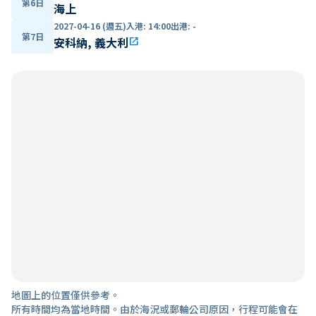
第6日
海上
2027-04-16 (週五)
入港
:
14:00
出港
:
-
第7日
安科納, 義大利
open_in_new
地圖上的位置僅供參考。
所有時間均為當地時間。由於海況或郵輪公司原因，行程可能會在