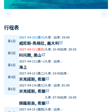
keyboard_arrow_left
keyboard_arrow_right
Previous slide
Next 
行程表
2027-04-10 (週六)
入港
:
-
出港
:
16:00
第1日
威尼斯-馬格拉, 義大利
open_in_new
2027-04-11 (週日)
入港
:
15:00
出港
:
20:30
第2日
科托爾, 黑山
open_in_new
2027-04-12 (週一)
入港
:
-
出港
:
-
第3日
海上
2027-04-13 (週二)
入港
:
10:00
出港
:
-
第4日
米克諾斯, 希臘
open_in_new
2027-04-14 (週三)
入港
:
-
出港
:
01:00
第5日
米克諾斯, 希臘
open_in_new
入港
:
07:00
出港
:
16:00
錫羅斯島, 希臘
open_in_new
2027-04-15 (週四)
入港
:
-
出港
:
-