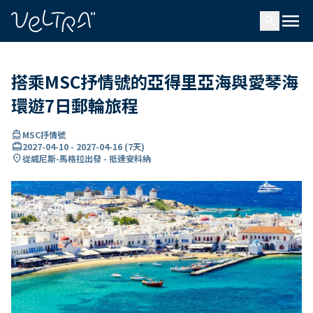
ading...
入
menu
…
search
搭乘MSC抒情號的亞得里亞海與愛琴海
環遊7日郵輪旅程
directions_boat
MSC抒情號
card_travel
2027-04-10
-
2027-04-16
(
7天
)
location_on
從威尼斯-馬格拉出發 - 抵達安科納