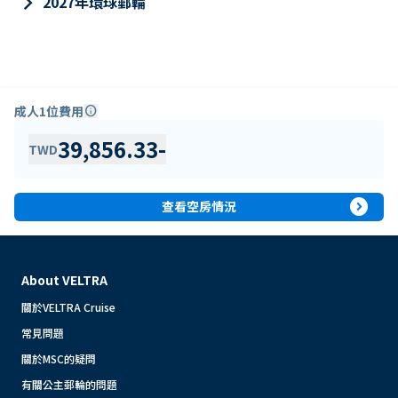
keyboard_arrow_right
2027年環球郵輪
成人1位費用
info
39,856.33
-
TWD
expand_circle_right
查看空房情況
About VELTRA
關於VELTRA Cruise
常見問題
關於MSC的疑問
有關公主郵輪的問題