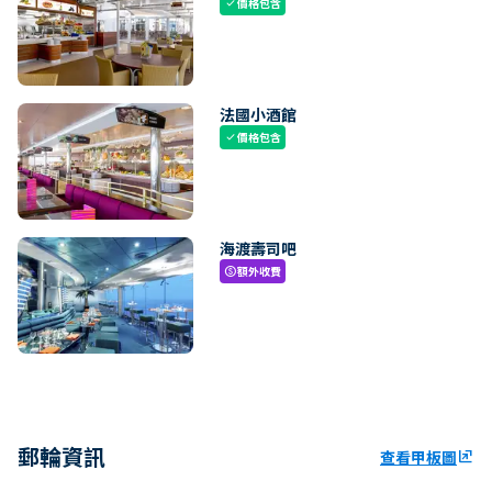
價格包含
check
法國小酒館
價格包含
check
海渡壽司吧
額外收費
paid
郵輪資訊
查看甲板圖
ungroup