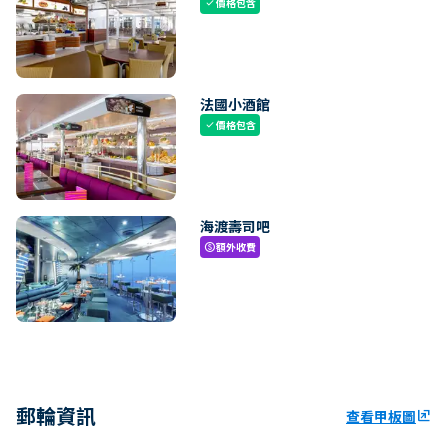
價格包含
check
法國小酒館
價格包含
check
海渡壽司吧
額外收費
paid
郵輪資訊
查看甲板圖
ungroup