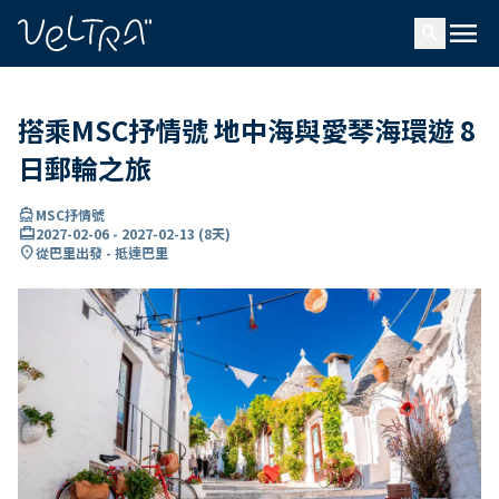
ading...
入
menu
…
search
搭乘MSC抒情號 地中海與愛琴海環遊 8
日郵輪之旅
directions_boat
MSC抒情號
card_travel
2027-02-06
-
2027-02-13
(
8天
)
location_on
從巴里出發 - 抵達巴里