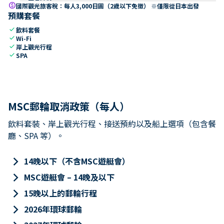
paid
國際觀光旅客稅：每人3,000日圓（2歲以下免徵） ※僅限從日本出發
預購套餐
check
飲料套餐
check
Wi-Fi
check
岸上觀光行程
check
SPA
MSC郵輪取消政策（每人）
飲料套裝、岸上觀光行程、接送預約以及船上選項（包含餐
廳、SPA 等）。
keyboard_arrow_right
14晚以下（不含MSC遊艇會）
keyboard_arrow_right
MSC遊艇會 – 14晚及以下
keyboard_arrow_right
15晚以上的郵輪行程
keyboard_arrow_right
2026年環球郵輪