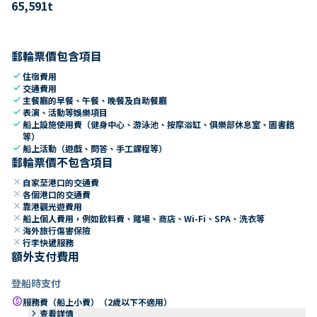
65,591
t
郵輪票價包含項目
check
住宿費用
check
交通費用
check
主餐廳的早餐、午餐、晚餐及自助餐廳
check
表演、活動等娛樂項目
check
船上設施使用費（健身中心、游泳池、按摩浴缸、俱樂部休息室、圖書館
等）
check
船上活動（遊戲、問答、手工課程等）
郵輪票價不包含項目
close
自家至港口的交通費
close
各個港口的交通費
close
靠港觀光遊費用
close
船上個人費用，例如飲料費、賭場、商店、Wi-Fi、SPA、洗衣等
close
海外旅行傷害保險
close
行李快遞服務
額外支付費用
登船時支付
paid
服務費（船上小費）（2歲以下不適用）
keyboard_arrow_right
查看詳情