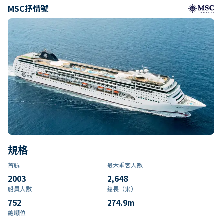
MSC抒情號
規格
首航
最大乘客人數
2003
2,648
船員人數
總長（米）
752
274.9
m
總噸位