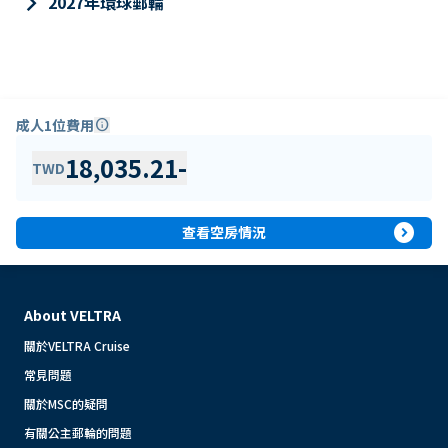
keyboard_arrow_right
2027年環球郵輪
成人1位費用
info
18,035.21
-
TWD
expand_circle_right
查看空房情況
About VELTRA
關於VELTRA Cruise
常見問題
關於MSC的疑問
有關公主郵輪的問題