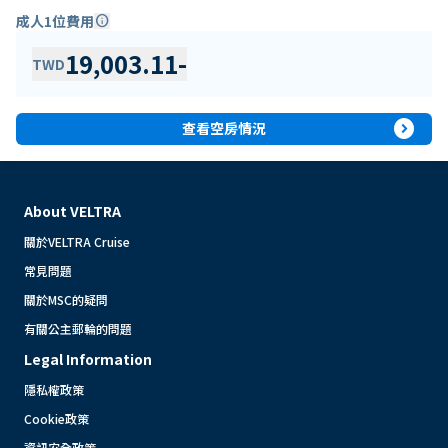
成人1位費用
info
19,003.11
-
TWD
expand_circle_right
查看空房情況
About VELTRA
關於VELTRA Cruise
常見問題
關於MSC的疑問
有關公主郵輪的問題
Legal Information
隱私權政策
Cookie政策
資訊安全政策