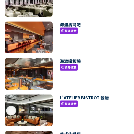
海渡壽司吧
額外收費
paid
海渡鐵板燒
額外收費
paid
L'ATELIER BISTROT 餐廳
額外收費
paid
美式牛排屋