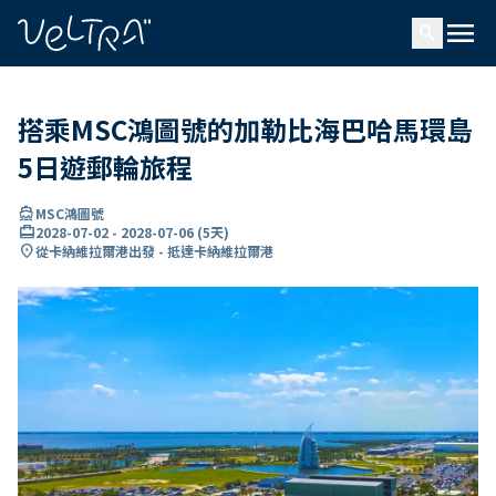
ading...
入
menu
…
search
搭乘MSC鴻圖號的加勒比海巴哈馬環島
5日遊郵輪旅程
directions_boat
MSC鴻圖號
card_travel
2028-07-02
-
2028-07-06
(
5天
)
location_on
從卡納維拉爾港出發 - 抵達卡納維拉爾港