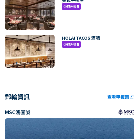
額外收費
paid
HOLA! TACOS 酒吧
額外收費
paid
郵輪資訊
查看甲板圖
ungroup
MSC鴻圖號