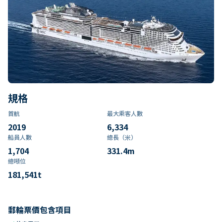
規格
首航
最大乘客人數
2019
6,334
船員人數
總長（米）
1,704
331.4
m
總噸位
181,541
t
郵輪票價包含項目