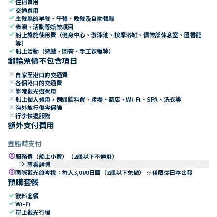
check
住宿費用
check
交通費用
check
主餐廳的早餐、午餐、晚餐及自助餐廳
check
表演、活動等娛樂項目
check
船上設施使用費（健身中心、游泳池、按摩浴缸、俱樂部休息室、圖書館
等）
check
船上活動（遊戲、問答、手工課程等）
郵輪票價不包含項目
close
自家至港口的交通費
close
各個港口的交通費
close
靠港觀光遊費用
close
船上個人費用，例如飲料費、賭場、商店、Wi-Fi、SPA、洗衣等
close
海外旅行傷害保險
close
行李快遞服務
額外支付費用
登船時支付
paid
服務費（船上小費）（2歲以下不適用）
keyboard_arrow_right
查看詳情
paid
國際觀光旅客稅：每人3,000日圓（2歲以下免徵） ※僅限從日本出發
預購套餐
check
飲料套餐
check
Wi-Fi
check
岸上觀光行程