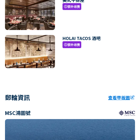
額外收費
paid
HOLA! TACOS 酒吧
額外收費
paid
郵輪資訊
查看甲板圖
ungroup
MSC鴻圖號