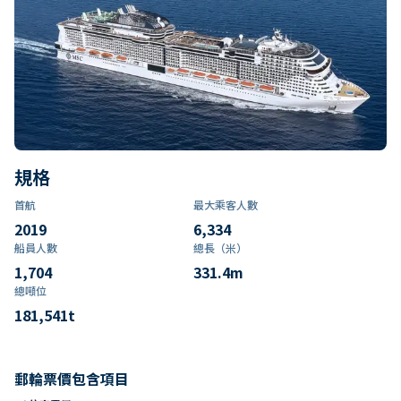
規格
首航
最大乘客人數
2019
6,334
船員人數
總長（米）
1,704
331.4
m
總噸位
181,541
t
郵輪票價包含項目