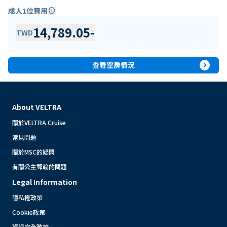
成人1位費用
info
14,789.05
-
TWD
expand_circle_right
查看空房情況
About VELTRA
關於VELTRA Cruise
常見問題
關於MSC的疑問
有關公主郵輪的問題
Legal Information
隱私權政策
Cookie政策
資訊安全政策