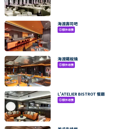
海渡壽司吧
額外收費
paid
海渡鐵板燒
額外收費
paid
L'ATELIER BISTROT 餐廳
額外收費
paid
美式牛排屋