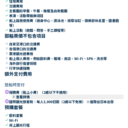
check
住宿費用
check
交通費用
check
主餐廳的早餐、午餐、晚餐及自助餐廳
check
表演、活動等娛樂項目
check
船上設施使用費（健身中心、游泳池、按摩浴缸、俱樂部休息室、圖書館
等）
check
船上活動（遊戲、問答、手工課程等）
郵輪票價不包含項目
close
自家至港口的交通費
close
各個港口的交通費
close
靠港觀光遊費用
close
船上個人費用，例如飲料費、賭場、商店、Wi-Fi、SPA、洗衣等
close
海外旅行傷害保險
close
行李快遞服務
額外支付費用
登船時支付
paid
服務費（船上小費）（2歲以下不適用）
keyboard_arrow_right
查看詳情
paid
國際觀光旅客稅：每人3,000日圓（2歲以下免徵） ※僅限從日本出發
預購套餐
check
飲料套餐
check
Wi-Fi
check
岸上觀光行程