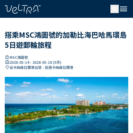
ading...
入
menu
…
search
搭乘MSC鴻圖號的加勒比海巴哈馬環島
5日遊郵輪旅程
directions_boat
MSC鴻圖號
card_travel
2028-05-14
-
2028-05-18
(
5天
)
location_on
從卡納維拉爾港出發 - 抵達卡納維拉爾港