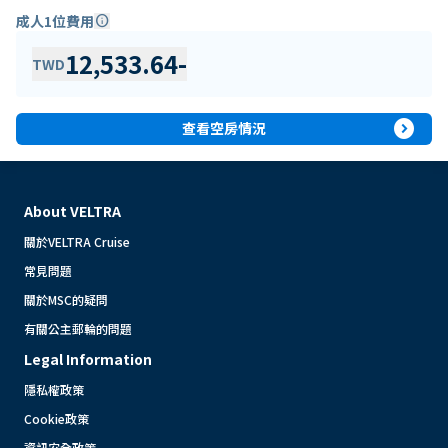
成人1位費用
info
12,533.64
-
TWD
expand_circle_right
查看空房情況
About VELTRA
關於VELTRA Cruise
常見問題
關於MSC的疑問
有關公主郵輪的問題
Legal Information
隱私權政策
Cookie政策
資訊安全政策