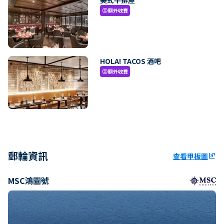
額外收費
paid
HOLA! TACOS 酒吧
額外收費
paid
郵輪資訊
查看甲板圖
ungroup
MSC鴻圖號