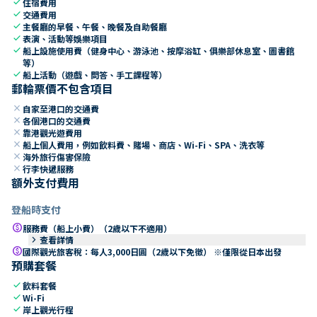
check
住宿費用
check
交通費用
check
主餐廳的早餐、午餐、晚餐及自助餐廳
check
表演、活動等娛樂項目
check
船上設施使用費（健身中心、游泳池、按摩浴缸、俱樂部休息室、圖書館
等）
check
船上活動（遊戲、問答、手工課程等）
郵輪票價不包含項目
close
自家至港口的交通費
close
各個港口的交通費
close
靠港觀光遊費用
close
船上個人費用，例如飲料費、賭場、商店、Wi-Fi、SPA、洗衣等
close
海外旅行傷害保險
close
行李快遞服務
額外支付費用
登船時支付
paid
服務費（船上小費）（2歲以下不適用）
keyboard_arrow_right
查看詳情
paid
國際觀光旅客稅：每人3,000日圓（2歲以下免徵） ※僅限從日本出發
預購套餐
check
飲料套餐
check
Wi-Fi
check
岸上觀光行程