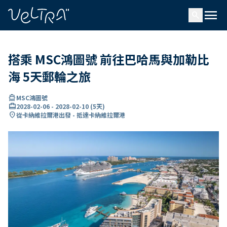
ading...
入
menu
…
search
搭乘 MSC鴻圖號 前往巴哈馬與加勒比
海 5天郵輪之旅
directions_boat
MSC鴻圖號
card_travel
2028-02-06
-
2028-02-10
(
5天
)
location_on
從卡納維拉爾港出發 - 抵達卡納維拉爾港