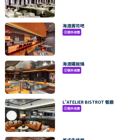
海渡壽司吧
額外收費
paid
海渡鐵板燒
額外收費
paid
L'ATELIER BISTROT 餐廳
額外收費
paid
美式牛排屋