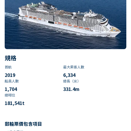
規格
首航
最大乘客人數
2019
6,334
船員人數
總長（米）
1,704
331.4
m
總噸位
181,541
t
郵輪票價包含項目