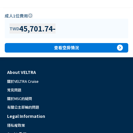
成人1位費用
info
45,701.74
-
TWD
expand_circle_right
查看空房情況
About VELTRA
關於VELTRA Cruise
常見問題
關於MSC的疑問
有關公主郵輪的問題
Legal Information
隱私權政策