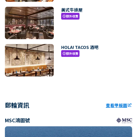
美式牛排屋
額外收費
paid
HOLA! TACOS 酒吧
額外收費
paid
郵輪資訊
查看甲板圖
ungroup
MSC鴻圖號