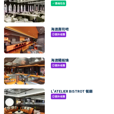
價格包含
check
海渡壽司吧
額外收費
paid
海渡鐵板燒
額外收費
paid
L'ATELIER BISTROT 餐廳
額外收費
paid