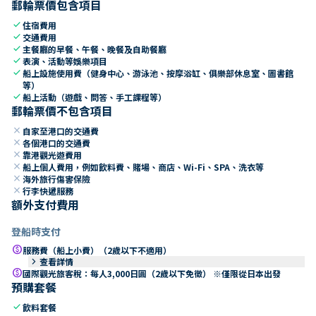
郵輪票價包含項目
check
住宿費用
check
交通費用
check
主餐廳的早餐、午餐、晚餐及自助餐廳
check
表演、活動等娛樂項目
check
船上設施使用費（健身中心、游泳池、按摩浴缸、俱樂部休息室、圖書館
等）
check
船上活動（遊戲、問答、手工課程等）
郵輪票價不包含項目
close
自家至港口的交通費
close
各個港口的交通費
close
靠港觀光遊費用
close
船上個人費用，例如飲料費、賭場、商店、Wi-Fi、SPA、洗衣等
close
海外旅行傷害保險
close
行李快遞服務
額外支付費用
登船時支付
paid
服務費（船上小費）（2歲以下不適用）
keyboard_arrow_right
查看詳情
paid
國際觀光旅客稅：每人3,000日圓（2歲以下免徵） ※僅限從日本出發
預購套餐
check
飲料套餐