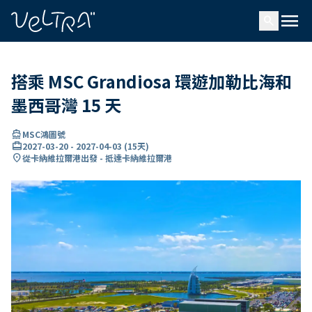
ading...
入
menu
…
search
搭乘 MSC Grandiosa 環遊加勒比海和
墨西哥灣 15 天
directions_boat
MSC鴻圖號
card_travel
2027-03-20
-
2027-04-03
(
15天
)
location_on
從卡納維拉爾港出發 - 抵達卡納維拉爾港