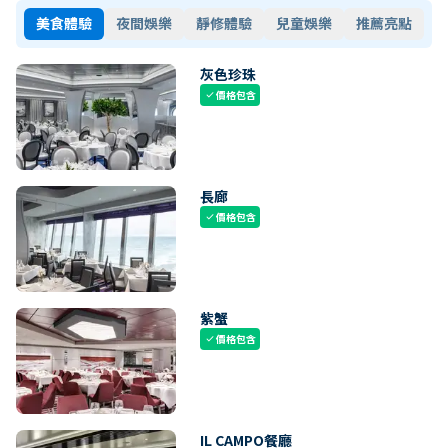
美食體驗
夜間娛樂
靜修體驗
兒童娛樂
推薦亮點
灰色珍珠
價格包含
check
長廊
價格包含
check
紫蟹
價格包含
check
IL CAMPO餐廳