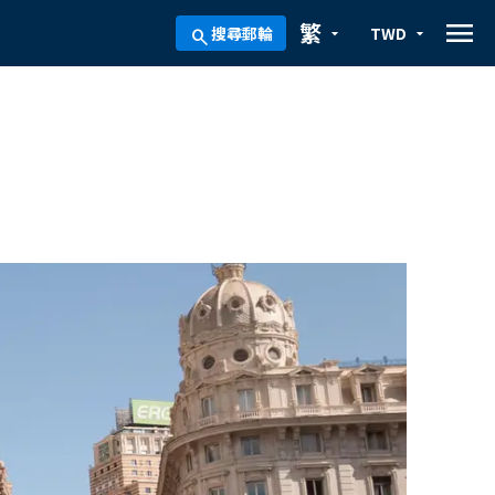
menu
繁
搜尋郵輪
TWD
arrow_drop_down
arrow_drop_down
search