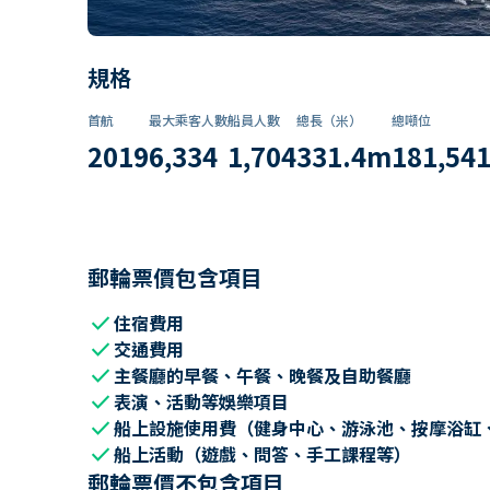
規格
首航
最大乘客人數
船員人數
總長（米）
總噸位
2019
6,334
1,704
331.4
m
181,54
郵輪票價包含項目
check
住宿費用
check
交通費用
check
主餐廳的早餐、午餐、晚餐及自助餐廳
check
表演、活動等娛樂項目
check
船上設施使用費（健身中心、游泳池、按摩浴缸
check
船上活動（遊戲、問答、手工課程等）
郵輪票價不包含項目