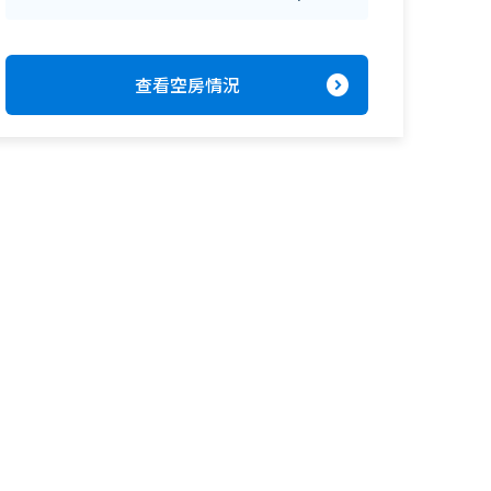
expand_circle_right
查看空房情況