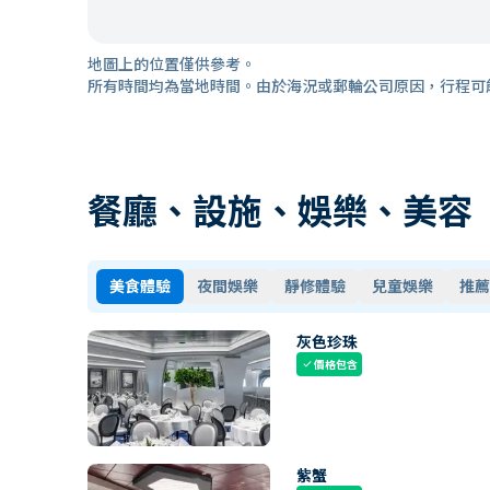
地圖上的位置僅供參考。
所有時間均為當地時間。由於海況或郵輪公司原因，行程可
餐廳、設施、娛樂、美容
美食體驗
夜間娛樂
靜修體驗
兒童娛樂
推薦
灰色珍珠
價格包含
check
紫蟹