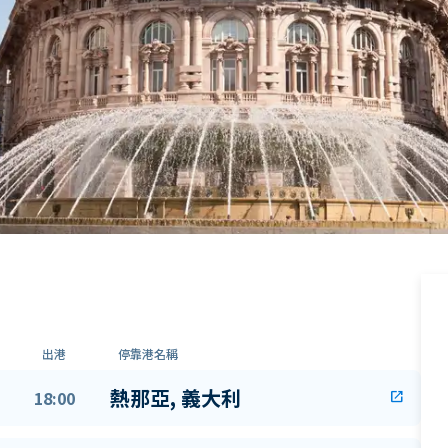
出港
停靠港名稱
熱那亞, 義大利
18:00
open_in_new