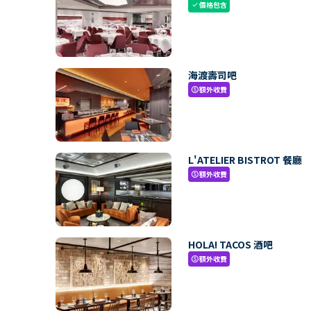
價格包含
check
海渡壽司吧
額外收費
paid
L'ATELIER BISTROT 餐廳
額外收費
paid
HOLA! TACOS 酒吧
額外收費
paid