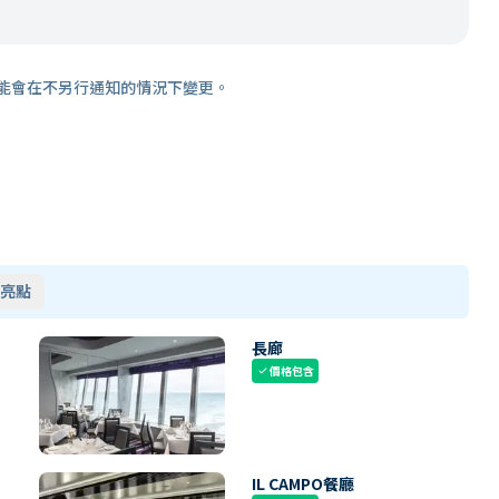
能會在不另行通知的情況下變更。
亮點
長廊
價格包含
check
IL CAMPO餐廳