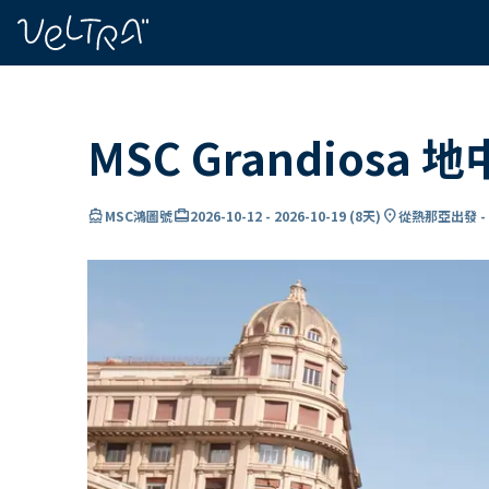
ading...
入
…
MSC Grandiosa
directions_boat
card_travel
location_on
MSC鴻圖號
2026-10-12
-
2026-10-19
(
8天
)
從熱那亞出發 -