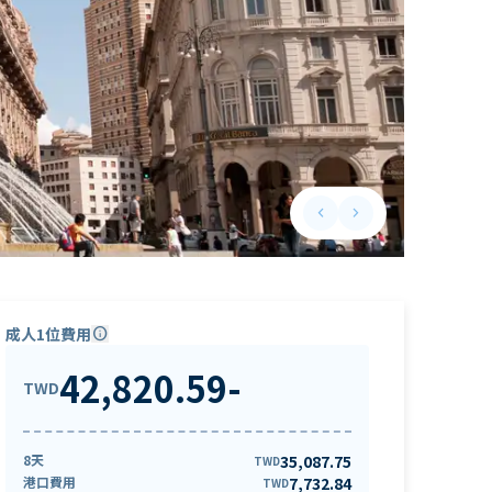
keyboard_arrow_left
keyboard_arrow_right
Previous slide
Next slide
成人1位費用
info
42,820.59
-
TWD
8天
35,087.75
TWD
港口費用
7,732.84
TWD