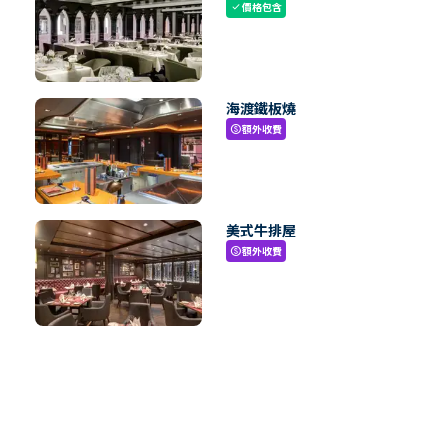
價格包含
check
海渡鐵板燒
額外收費
paid
美式牛排屋
額外收費
paid