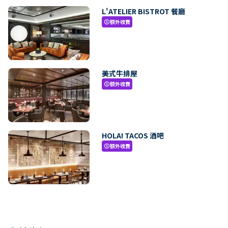
L'ATELIER BISTROT 餐廳
額外收費
paid
美式牛排屋
額外收費
paid
HOLA! TACOS 酒吧
額外收費
paid