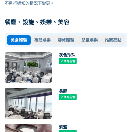
不另行通知的情況下變更。
餐廳、設施、娛樂、美容
美食體驗
夜間娛樂
靜修體驗
兒童娛樂
推薦亮點
灰色珍珠
價格包含
check
長廊
價格包含
check
紫蟹