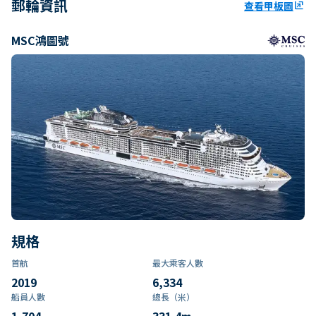
郵輪資訊
查看甲板圖
ungroup
MSC鴻圖號
規格
首航
最大乘客人數
2019
6,334
船員人數
總長（米）
1,704
331.4
m