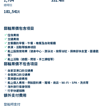
總噸位
181,541
t
郵輪票價包含項目
check
住宿費用
check
交通費用
check
主餐廳的早餐、午餐、晚餐及自助餐廳
check
表演、活動等娛樂項目
check
船上設施使用費（健身中心、游泳池、按摩浴缸、俱樂部休息室、圖書館
等）
check
船上活動（遊戲、問答、手工課程等）
郵輪票價不包含項目
close
自家至港口的交通費
close
各個港口的交通費
close
靠港觀光遊費用
close
船上個人費用，例如飲料費、賭場、商店、Wi-Fi、SPA、洗衣等
close
海外旅行傷害保險
close
行李快遞服務
額外支付費用
登船時支付