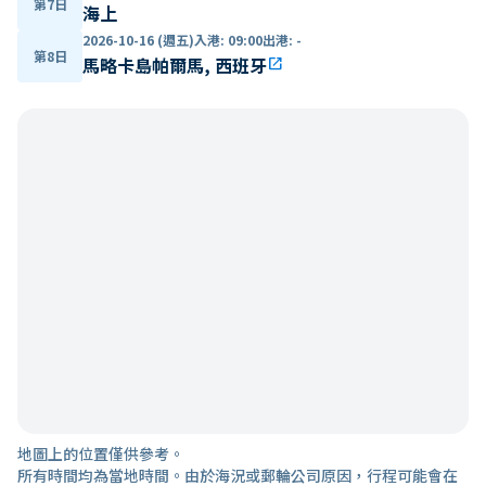
第7日
海上
2026-10-16 (週五)
入港
:
09:00
出港
:
-
第8日
馬略卡島帕爾馬, 西班牙
open_in_new
地圖上的位置僅供參考。
所有時間均為當地時間。由於海況或郵輪公司原因，行程可能會在