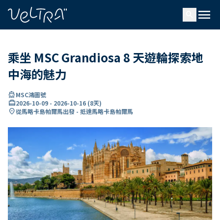
ading...
入
menu
…
search
乘坐 MSC Grandiosa 8 天遊輪探索地
中海的魅力
directions_boat
MSC鴻圖號
card_travel
2026-10-09
-
2026-10-16
(
8天
)
location_on
從馬略卡島帕爾馬出發 - 抵達馬略卡島帕爾馬