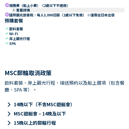
paid
服務費（船上小費）（2歲以下不適用）
keyboard_arrow_right
查看詳情
paid
國際觀光旅客稅：每人3,000日圓（2歲以下免徵） ※僅限從日本出發
預購套餐
check
飲料套餐
check
Wi-Fi
check
岸上觀光行程
check
SPA
MSC郵輪取消政策
飲料套裝、岸上觀光行程、接送預約以及船上選項（包含餐
廳、SPA 等）。
keyboard_arrow_right
14晚以下（不含MSC遊艇會）
keyboard_arrow_right
MSC遊艇會 – 14晚及以下
keyboard_arrow_right
15晚以上的郵輪行程