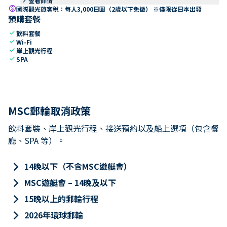
keyboard_arrow_right
查看詳情
paid
國際觀光旅客稅：每人3,000日圓（2歲以下免徵） ※僅限從日本出發
預購套餐
check
飲料套餐
check
Wi-Fi
check
岸上觀光行程
check
SPA
MSC郵輪取消政策
飲料套裝、岸上觀光行程、接送預約以及船上選項（包含餐
廳、SPA 等）。
keyboard_arrow_right
14晚以下（不含MSC遊艇會）
keyboard_arrow_right
MSC遊艇會 – 14晚及以下
keyboard_arrow_right
15晚以上的郵輪行程
keyboard_arrow_right
2026年環球郵輪