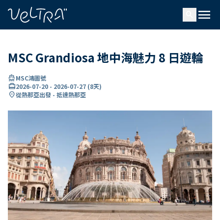
ading...
入
menu
…
search
MSC Grandiosa 地中海魅力 8 日遊輪
directions_boat
MSC鴻圖號
card_travel
2026-07-20
-
2026-07-27
(
8天
)
location_on
從熱那亞出發 - 抵達熱那亞