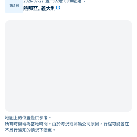
2026-07-27 (週一)
入港
:
08:00
出港
:
-
第8日
熱那亞, 義大利
open_in_new
地圖上的位置僅供參考。
所有時間均為當地時間。由於海況或郵輪公司原因，行程可能會在
不另行通知的情況下變更。