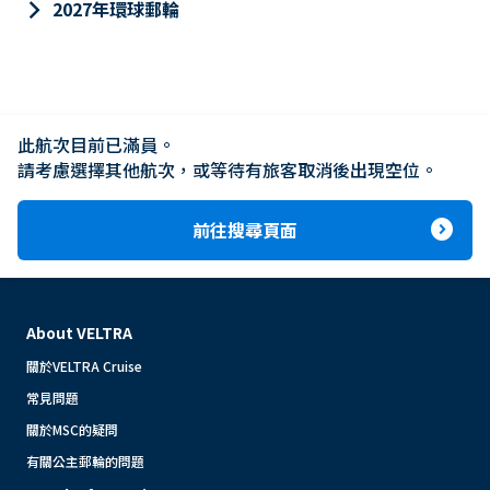
keyboard_arrow_right
2027年環球郵輪
此航次目前已滿員。

請考慮選擇其他航次，或等待有旅客取消後出現空位。
expand_circle_right
前往搜尋頁面
About VELTRA
關於VELTRA Cruise
常見問題
關於MSC的疑問
有關公主郵輪的問題