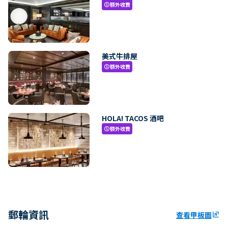
額外收費
paid
美式牛排屋
額外收費
paid
HOLA! TACOS 酒吧
額外收費
paid
郵輪資訊
查看甲板圖
ungroup