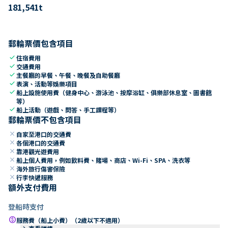
181,541
t
郵輪票價包含項目
check
住宿費用
check
交通費用
check
主餐廳的早餐、午餐、晚餐及自助餐廳
check
表演、活動等娛樂項目
check
船上設施使用費（健身中心、游泳池、按摩浴缸、俱樂部休息室、圖書館
等）
check
船上活動（遊戲、問答、手工課程等）
郵輪票價不包含項目
close
自家至港口的交通費
close
各個港口的交通費
close
靠港觀光遊費用
close
船上個人費用，例如飲料費、賭場、商店、Wi-Fi、SPA、洗衣等
close
海外旅行傷害保險
close
行李快遞服務
額外支付費用
登船時支付
paid
服務費（船上小費）（2歲以下不適用）