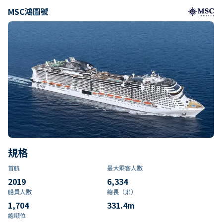
MSC鴻圖號
規格
首航
最大乘客人數
2019
6,334
船員人數
總長（米）
1,704
331.4
m
總噸位