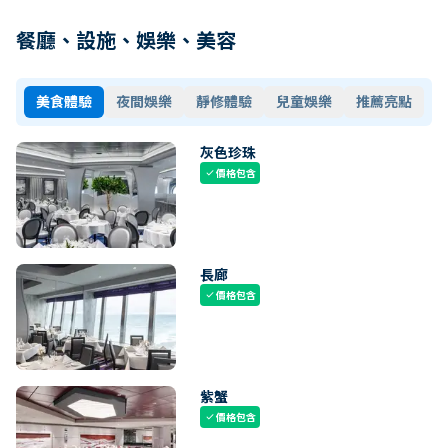
餐廳、設施、娛樂、美容
美食體驗
夜間娛樂
靜修體驗
兒童娛樂
推薦亮點
灰色珍珠
價格包含
check
長廊
價格包含
check
紫蟹
價格包含
check