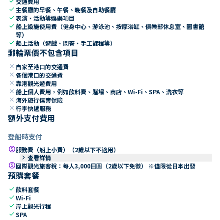
check
交通費用
check
主餐廳的早餐、午餐、晚餐及自助餐廳
check
表演、活動等娛樂項目
check
船上設施使用費（健身中心、游泳池、按摩浴缸、俱樂部休息室、圖書館
等）
check
船上活動（遊戲、問答、手工課程等）
郵輪票價不包含項目
close
自家至港口的交通費
close
各個港口的交通費
close
靠港觀光遊費用
close
船上個人費用，例如飲料費、賭場、商店、Wi-Fi、SPA、洗衣等
close
海外旅行傷害保險
close
行李快遞服務
額外支付費用
登船時支付
paid
服務費（船上小費）（2歲以下不適用）
keyboard_arrow_right
查看詳情
paid
國際觀光旅客稅：每人3,000日圓（2歲以下免徵） ※僅限從日本出發
預購套餐
check
飲料套餐
check
Wi-Fi
check
岸上觀光行程
check
SPA