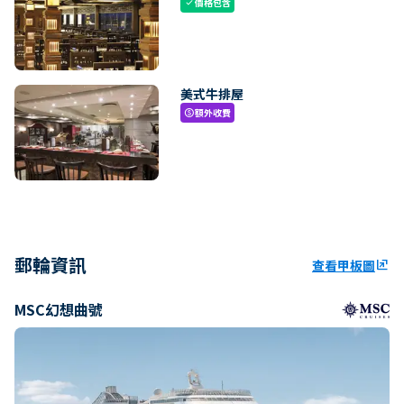
價格包含
check
美式牛排屋
額外收費
paid
郵輪資訊
查看甲板圖
ungroup
MSC幻想曲號