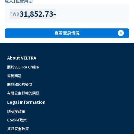
成人1位費用
info
31,852.73
-
TWD
expand_circle_right
查看空房情況
About VELTRA
關於VELTRA Cruise
常見問題
關於MSC的疑問
有關公主郵輪的問題
Legal Information
隱私權政策
Cookie政策
資訊安全政策