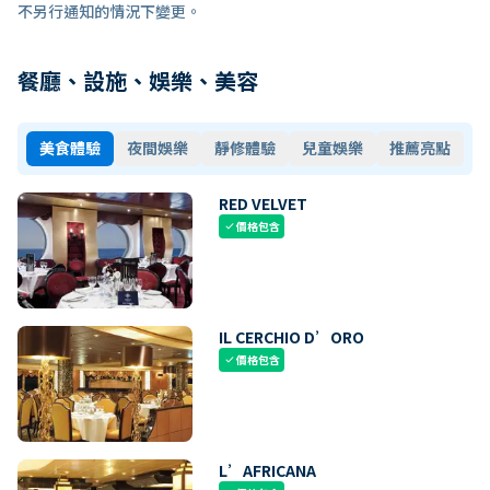
不另行通知的情況下變更。
餐廳、設施、娛樂、美容
美食體驗
夜間娛樂
靜修體驗
兒童娛樂
推薦亮點
RED VELVET
價格包含
check
IL CERCHIO D’ORO
價格包含
check
L’AFRICANA