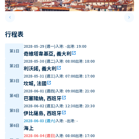
keyboard_arrow_left
keyboard_arrow_right
Previous slide
Next 
行程表
2028-05-29 (週一)
入港
:
-
出港
:
19:00
第1日
奇維塔韋基亞, 義大利
open_in_new
2028-05-30 (週二)
入港
:
08:00
出港
:
18:00
第2日
利沃諾, 義大利
open_in_new
2028-05-31 (週三)
入港
:
07:00
出港
:
17:00
第3日
坎城, 法國
open_in_new
2028-06-01 (週四)
入港
:
09:00
出港
:
21:00
第4日
巴塞隆納, 西班牙
open_in_new
2028-06-02 (週五)
入港
:
12:30
出港
:
23:30
第5日
伊比薩島, 西班牙
open_in_new
2028-06-03 (週六)
入港
:
-
出港
:
-
第6日
海上
2028-06-04 (週日)
入港
:
08:00
出港
:
17:00