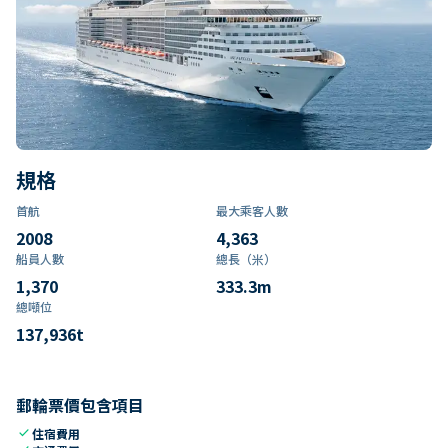
規格
首航
最大乘客人數
2008
4,363
船員人數
總長（米）
1,370
333.3
m
總噸位
137,936
t
郵輪票價包含項目
check
住宿費用