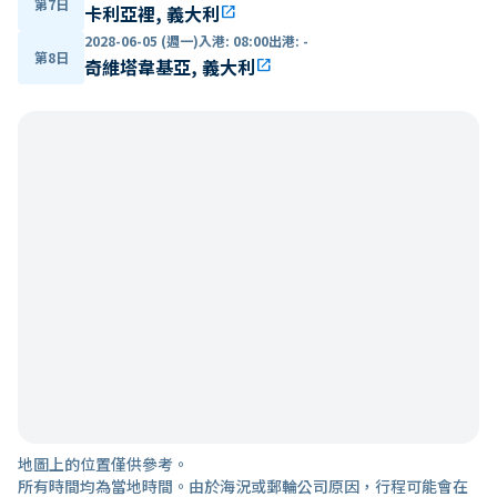
第7日
卡利亞裡, 義大利
open_in_new
2028-06-05 (週一)
入港
:
08:00
出港
:
-
第8日
奇維塔韋基亞, 義大利
open_in_new
地圖上的位置僅供參考。
所有時間均為當地時間。由於海況或郵輪公司原因，行程可能會在