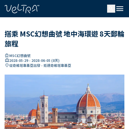
ading...
入
menu
…
search
搭乘 MSC幻想曲號 地中海環遊 8天郵輪
旅程
directions_boat
MSC幻想曲號
card_travel
2028-05-29
-
2028-06-05
(
8天
)
location_on
從奇維塔韋基亞出發 - 抵達奇維塔韋基亞