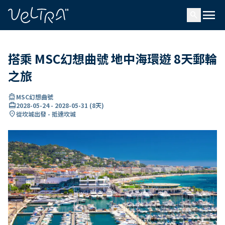
ading...
入
menu
…
search
搭乘 MSC幻想曲號 地中海環遊 8天郵輪
之旅
directions_boat
MSC幻想曲號
card_travel
2028-05-24
-
2028-05-31
(
8天
)
location_on
從坎城出發 - 抵達坎城