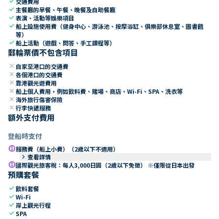
check
交通費用
check
主餐廳的早餐、午餐、晚餐及自助餐廳
check
表演、活動等娛樂項目
check
船上設施使用費（健身中心、游泳池、按摩浴缸、俱樂部休息室、圖書館
等）
check
船上活動（遊戲、問答、手工課程等）
郵輪票價不包含項目
close
自家至港口的交通費
close
各個港口的交通費
close
靠港觀光遊費用
close
船上個人費用，例如飲料費、賭場、商店、Wi-Fi、SPA、洗衣等
close
海外旅行傷害保險
close
行李快遞服務
額外支付費用
登船時支付
paid
服務費（船上小費）（2歲以下不適用）
keyboard_arrow_right
查看詳情
paid
國際觀光旅客稅：每人3,000日圓（2歲以下免徵） ※僅限從日本出發
預購套餐
check
飲料套餐
check
Wi-Fi
check
岸上觀光行程
check
SPA