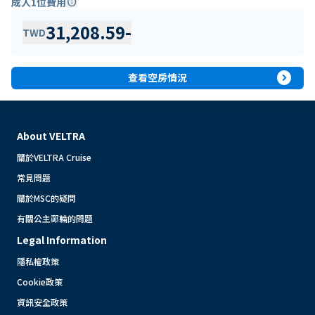
成人1位費用
info
31,208.59
-
TWD
expand_circle_right
查看空房情況
About VELTRA
關於VELTRA Cruise
常見問題
關於MSC的疑問
有關公主郵輪的問題
Legal Information
隱私權政策
Cookie政策
資訊安全政策