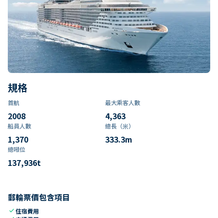
規格
首航
最大乘客人數
2008
4,363
船員人數
總長（米）
1,370
333.3
m
總噸位
137,936
t
郵輪票價包含項目
check
住宿費用