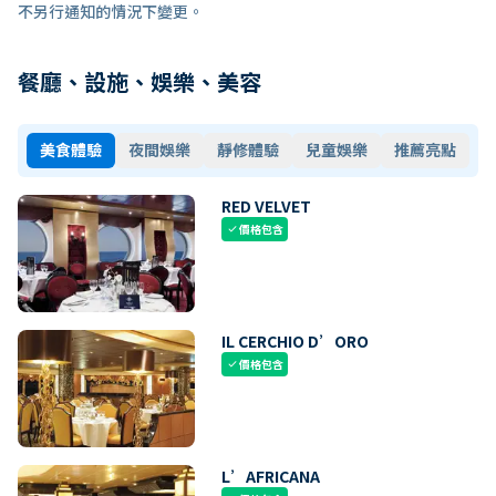
不另行通知的情況下變更。
餐廳、設施、娛樂、美容
美食體驗
夜間娛樂
靜修體驗
兒童娛樂
推薦亮點
RED VELVET
價格包含
check
IL CERCHIO D’ORO
價格包含
check
L’AFRICANA