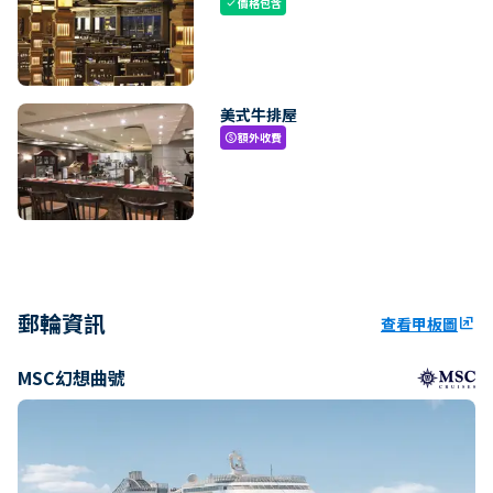
價格包含
check
美式牛排屋
額外收費
paid
郵輪資訊
查看甲板圖
ungroup
MSC幻想曲號