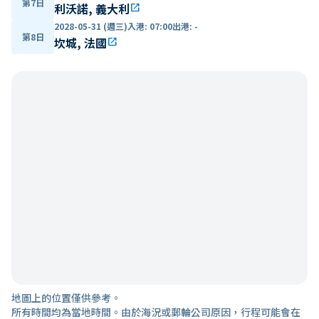
第7日
利沃諾, 義大利
open_in_new
2028-05-31 (週三)
入港
:
07:00
出港
:
-
第8日
坎城, 法國
open_in_new
地圖上的位置僅供參考。
所有時間均為當地時間。由於海況或郵輪公司原因，行程可能會在