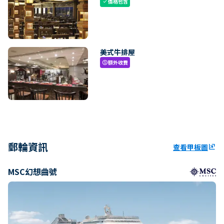
價格包含
check
美式牛排屋
額外收費
paid
郵輪資訊
查看甲板圖
ungroup
MSC幻想曲號