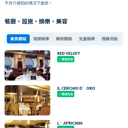
不另行通知的情況下變更。
餐廳、設施、娛樂、美容
美食體驗
夜間娛樂
靜修體驗
兒童娛樂
推薦亮點
RED VELVET
價格包含
check
IL CERCHIO D’ORO
價格包含
check
L’AFRICANA