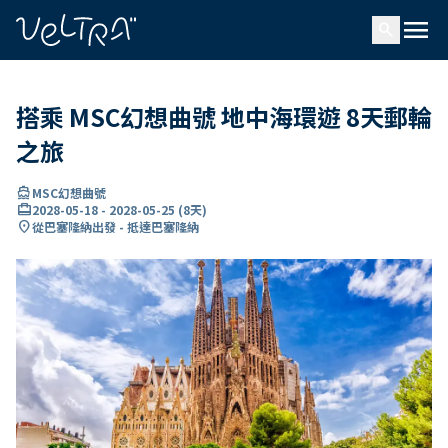
ading...
入
menu
…
search
搭乘 MSC幻想曲號 地中海環遊 8天郵輪
之旅
directions_boat
MSC幻想曲號
card_travel
2028-05-18
-
2028-05-25
(
8天
)
location_on
從巴塞隆納出發 - 抵達巴塞隆納