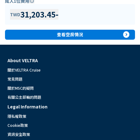
成人1位費用
info
31,203.45
-
TWD
expand_circle_right
查看空房情況
About VELTRA
關於VELTRA Cruise
常見問題
關於MSC的疑問
有關公主郵輪的問題
Legal Information
隱私權政策
Cookie政策
資訊安全政策