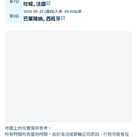
第7日
坎城, 法國
open_in_new
2028-05-25 (週四)
入港
:
09:00
出港
:
-
第8日
巴塞隆納, 西班牙
open_in_new
地圖上的位置僅供參考。
所有時間均為當地時間。由於海況或郵輪公司原因，行程可能會在