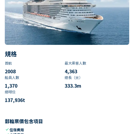
規格
首航
最大乘客人數
2008
4,363
船員人數
總長（米）
1,370
333.3
m
總噸位
137,936
t
郵輪票價包含項目
check
住宿費用