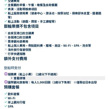
check
交通費用
check
主餐廳的早餐、午餐、晚餐及自助餐廳
check
表演、活動等娛樂項目
check
船上設施使用費（健身中心、游泳池、按摩浴缸、俱樂部休息室、圖書館
等）
check
船上活動（遊戲、問答、手工課程等）
郵輪票價不包含項目
close
自家至港口的交通費
close
各個港口的交通費
close
靠港觀光遊費用
close
船上個人費用，例如飲料費、賭場、商店、Wi-Fi、SPA、洗衣等
close
海外旅行傷害保險
close
行李快遞服務
額外支付費用
登船時支付
paid
服務費（船上小費）（2歲以下不適用）
keyboard_arrow_right
查看詳情
paid
國際觀光旅客稅：每人3,000日圓（2歲以下免徵） ※僅限從日本出發
預購套餐
check
飲料套餐
check
Wi-Fi
check
岸上觀光行程
check
SPA