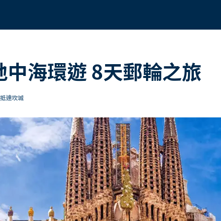
 地中海環遊 8天郵輪之旅
 抵達坎城