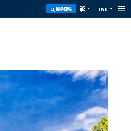
menu
繁
搜尋郵輪
TWD
arrow_drop_down
arrow_drop_down
search