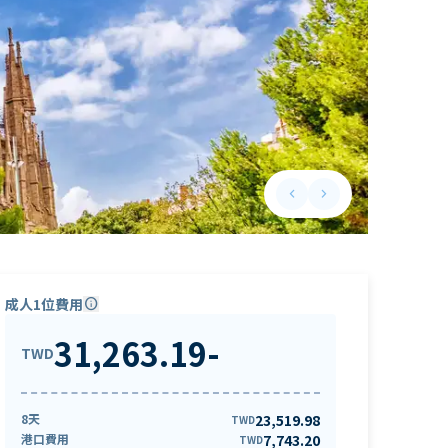
keyboard_arrow_left
keyboard_arrow_right
Previous slide
Next slide
成人1位費用
info
31,263.19
-
TWD
8天
23,519.98
TWD
港口費用
7,743.20
TWD