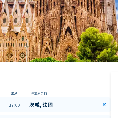
出港
停靠港名稱
坎城, 法國
17:00
open_in_new