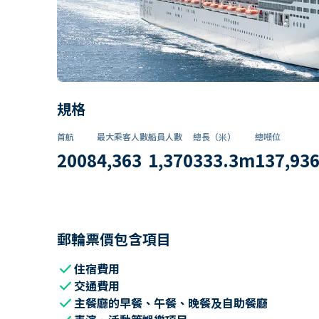
規格
首航
最大乘客人數
船員人數
總長（米）
總噸位
2008
4,363
1,370
333.3
m
137,93
郵輪票價包含項目
check
住宿費用
check
交通費用
check
主餐廳的早餐、午餐、晚餐及自助餐廳