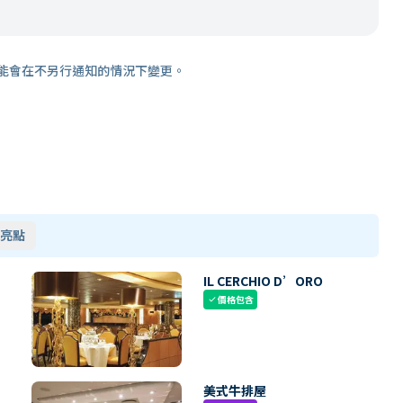
能會在不另行通知的情況下變更。
亮點
IL CERCHIO D’ORO
價格包含
check
美式牛排屋