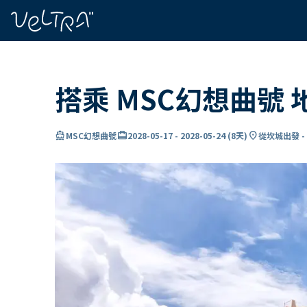
ading...
入
…
搭乘 MSC幻想曲號
directions_boat
card_travel
location_on
MSC幻想曲號
2028-05-17
-
2028-05-24
(
8天
)
從坎城出發 -