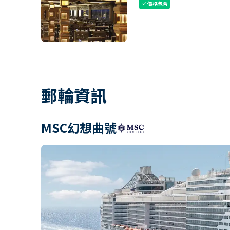
價格包含
check
郵輪資訊
MSC幻想曲號