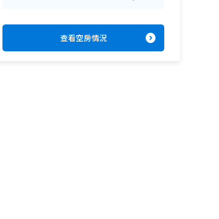
expand_circle_right
查看空房情況