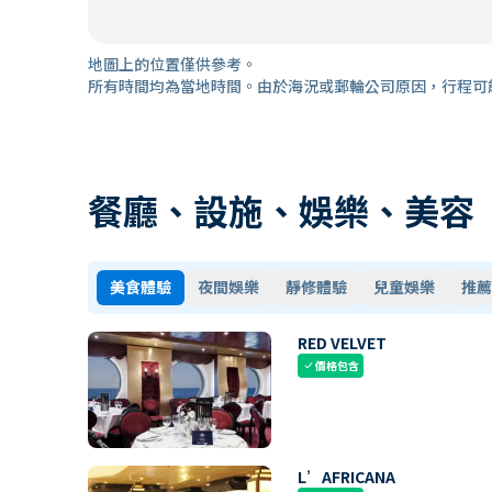
地圖上的位置僅供參考。
所有時間均為當地時間。由於海況或郵輪公司原因，行程可
餐廳、設施、娛樂、美容
美食體驗
夜間娛樂
靜修體驗
兒童娛樂
推薦
RED VELVET
價格包含
check
L’AFRICANA