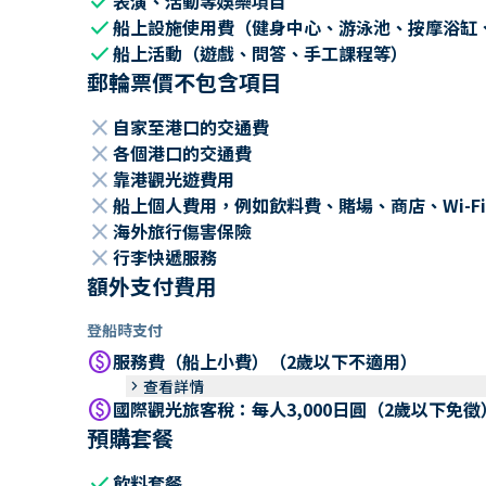
check
表演、活動等娛樂項目
check
船上設施使用費（健身中心、游泳池、按摩浴缸
check
船上活動（遊戲、問答、手工課程等）
郵輪票價不包含項目
close
自家至港口的交通費
close
各個港口的交通費
close
靠港觀光遊費用
close
船上個人費用，例如飲料費、賭場、商店、Wi-Fi
close
海外旅行傷害保險
close
行李快遞服務
額外支付費用
登船時支付
paid
服務費（船上小費）（2歲以下不適用）
keyboard_arrow_right
查看詳情
paid
國際觀光旅客稅：每人3,000日圓（2歲以下免徵
預購套餐
check
飲料套餐