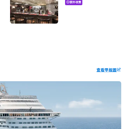
額外收費
paid
查看甲板圖
ungroup