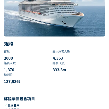
規格
首航
最大乘客人數
2008
4,363
船員人數
總長（米）
1,370
333.3
m
總噸位
137,936
t
郵輪票價包含項目
check
住宿費用