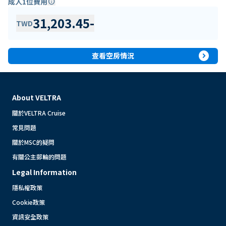
成人1位費用
info
31,203.45
-
TWD
expand_circle_right
查看空房情況
About VELTRA
關於VELTRA Cruise
常見問題
關於MSC的疑問
有關公主郵輪的問題
Legal Information
隱私權政策
Cookie政策
資訊安全政策