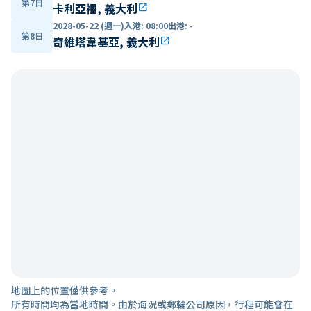
第7日
卡利亞裡, 義大利
open_in_new
2028-05-22 (週一)
入港
:
08:00
出港
:
-
第8日
奇維塔韋基亞, 義大利
open_in_new
地圖上的位置僅供參考。
所有時間均為當地時間。由於海況或郵輪公司原因，行程可能會在