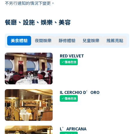
不另行通知的情況下變更。
餐廳、設施、娛樂、美容
美食體驗
夜間娛樂
靜修體驗
兒童娛樂
推薦亮點
RED VELVET
價格包含
check
IL CERCHIO D’ORO
價格包含
check
L’AFRICANA