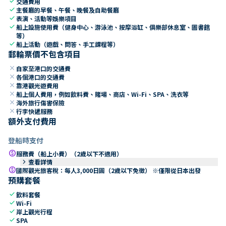
check
交通費用
check
主餐廳的早餐、午餐、晚餐及自助餐廳
check
表演、活動等娛樂項目
check
船上設施使用費（健身中心、游泳池、按摩浴缸、俱樂部休息室、圖書館
等）
check
船上活動（遊戲、問答、手工課程等）
郵輪票價不包含項目
close
自家至港口的交通費
close
各個港口的交通費
close
靠港觀光遊費用
close
船上個人費用，例如飲料費、賭場、商店、Wi-Fi、SPA、洗衣等
close
海外旅行傷害保險
close
行李快遞服務
額外支付費用
登船時支付
paid
服務費（船上小費）（2歲以下不適用）
keyboard_arrow_right
查看詳情
paid
國際觀光旅客稅：每人3,000日圓（2歲以下免徵） ※僅限從日本出發
預購套餐
check
飲料套餐
check
Wi-Fi
check
岸上觀光行程
check
SPA