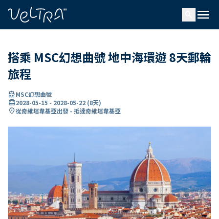
ading...
入
menu
…
search
搭乘 MSC幻想曲號 地中海環遊 8天郵輪
旅程
directions_boat
MSC幻想曲號
card_travel
2028-05-15
-
2028-05-22
(
8天
)
location_on
從奇維塔韋基亞出發 - 抵達奇維塔韋基亞