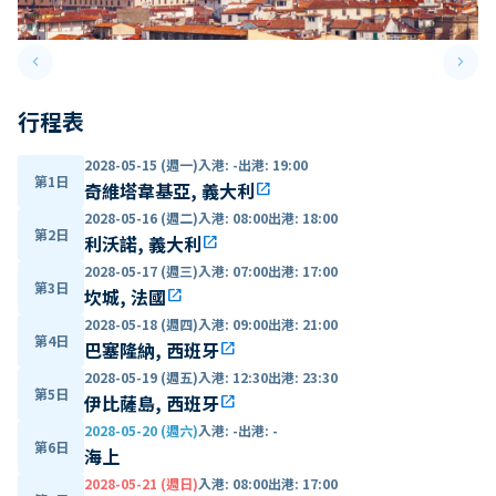
keyboard_arrow_left
keyboard_arrow_right
Previous slide
Next 
行程表
2028-05-15 (週一)
入港
:
-
出港
:
19:00
第1日
奇維塔韋基亞, 義大利
open_in_new
2028-05-16 (週二)
入港
:
08:00
出港
:
18:00
第2日
利沃諾, 義大利
open_in_new
2028-05-17 (週三)
入港
:
07:00
出港
:
17:00
第3日
坎城, 法國
open_in_new
2028-05-18 (週四)
入港
:
09:00
出港
:
21:00
第4日
巴塞隆納, 西班牙
open_in_new
2028-05-19 (週五)
入港
:
12:30
出港
:
23:30
第5日
伊比薩島, 西班牙
open_in_new
2028-05-20 (週六)
入港
:
-
出港
:
-
第6日
海上
2028-05-21 (週日)
入港
:
08:00
出港
:
17:00