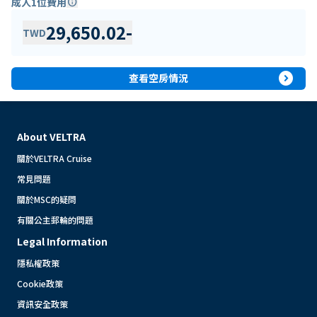
成人1位費用
info
29,650.02
-
TWD
expand_circle_right
查看空房情況
About VELTRA
關於VELTRA Cruise
常見問題
關於MSC的疑問
有關公主郵輪的問題
Legal Information
隱私權政策
Cookie政策
資訊安全政策