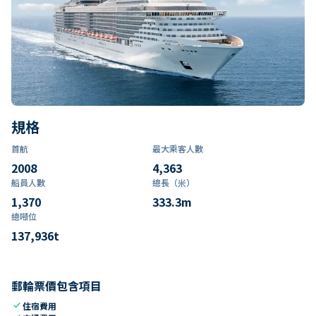
規格
首航
最大乘客人數
2008
4,363
船員人數
總長（米）
1,370
333.3
m
總噸位
137,936
t
郵輪票價包含項目
check
住宿費用