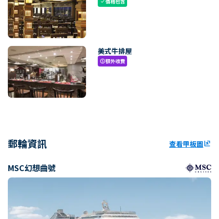
價格包含
check
美式牛排屋
額外收費
paid
郵輪資訊
查看甲板圖
ungroup
MSC幻想曲號