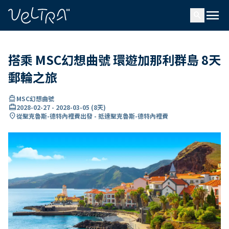
ading...
入
menu
…
search
搭乘 MSC幻想曲號 環遊加那利群島 8天
郵輪之旅
directions_boat
MSC幻想曲號
card_travel
2028-02-27
-
2028-03-05
(
8天
)
location_on
從聖克魯斯-德特內裡費出發 - 抵達聖克魯斯-德特內裡費