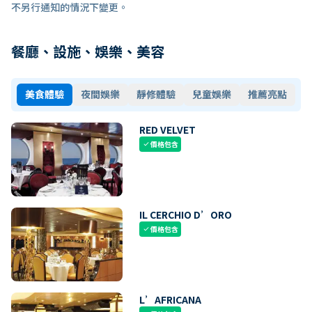
不另行通知的情況下變更。
餐廳、設施、娛樂、美容
美食體驗
夜間娛樂
靜修體驗
兒童娛樂
推薦亮點
RED VELVET
價格包含
check
IL CERCHIO D’ORO
價格包含
check
L’AFRICANA