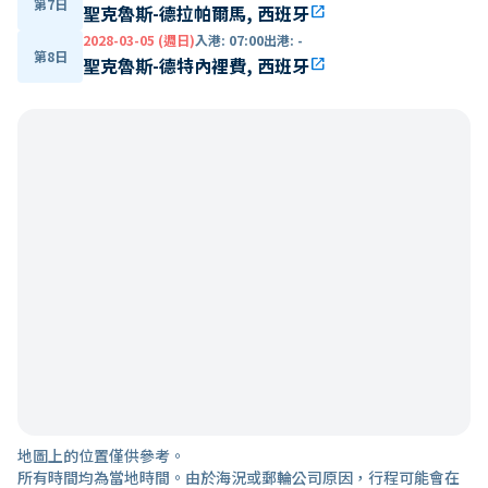
第7日
聖克魯斯-德拉帕爾馬, 西班牙
open_in_new
2028-03-05 (週日)
入港
:
07:00
出港
:
-
第8日
聖克魯斯-德特內裡費, 西班牙
open_in_new
地圖上的位置僅供參考。
所有時間均為當地時間。由於海況或郵輪公司原因，行程可能會在