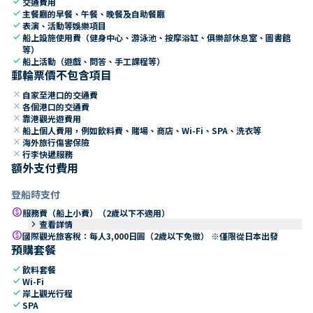
check
交通費用
check
主餐廳的早餐、午餐、晚餐及自助餐廳
check
表演、活動等娛樂項目
check
船上設施使用費（健身中心、游泳池、按摩浴缸、俱樂部休息室、圖書館
等）
check
船上活動（遊戲、問答、手工課程等）
郵輪票價不包含項目
close
自家至港口的交通費
close
各個港口的交通費
close
靠港觀光遊費用
close
船上個人費用，例如飲料費、賭場、商店、Wi-Fi、SPA、洗衣等
close
海外旅行傷害保險
close
行李快遞服務
額外支付費用
登船時支付
paid
服務費（船上小費）（2歲以下不適用）
keyboard_arrow_right
查看詳情
paid
國際觀光旅客稅：每人3,000日圓（2歲以下免徵） ※僅限從日本出發
預購套餐
check
飲料套餐
check
Wi-Fi
check
岸上觀光行程
check
SPA