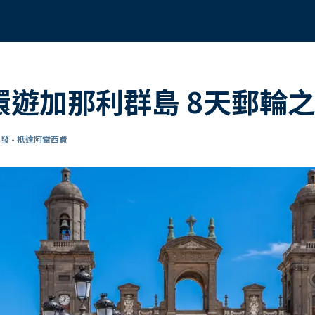
 環遊加那利群島 8天郵輪
發 - 抵達阿雷西費