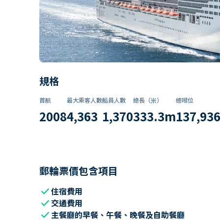
規格
首航
最大乘客人數
船員人數
總長（米）
總噸位
2008
4,363
1,370
333.3
m
137,93
郵輪票價包含項目
check
住宿費用
check
交通費用
check
主餐廳的早餐、午餐、晚餐及自助餐廳