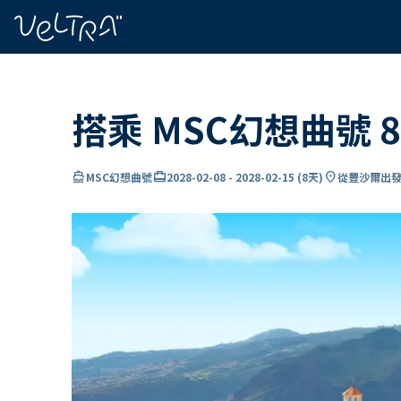
ading...
入
…
搭乘 MSC幻想曲號
directions_boat
card_travel
location_on
MSC幻想曲號
2028-02-08
-
2028-02-15
(
8天
)
從豐沙爾出發