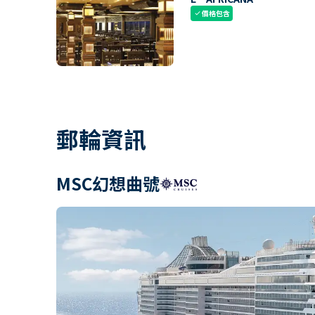
價格包含
check
郵輪資訊
MSC幻想曲號