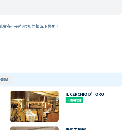
能會在不另行通知的情況下變更。
亮點
IL CERCHIO D’ORO
價格包含
check
美式牛排屋