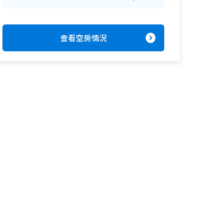
expand_circle_right
查看空房情況