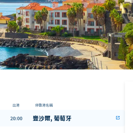
出港
停靠港名稱
豐沙爾, 葡萄牙
20:00
open_in_new