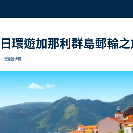
 8日環遊加那利群島郵輪之
 - 抵達豐沙爾