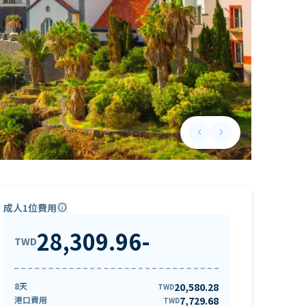
keyboard_arrow_left
keyboard_arrow_right
Previous slide
Next slide
成人1位費用
info
28,309.96
-
TWD
8天
20,580.28
TWD
港口費用
7,729.68
TWD