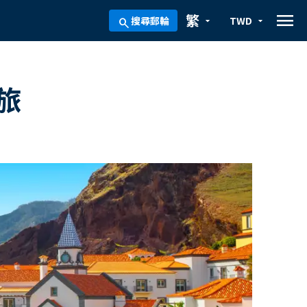
menu
繁
搜尋郵輪
TWD
arrow_drop_down
arrow_drop_down
search
旅