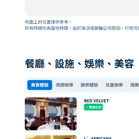
地圖上的位置僅供參考。
所有時間均為當地時間。由於海況或郵輪公司原因，行程可
餐廳、設施、娛樂、美容
美食體驗
夜間娛樂
靜修體驗
兒童娛樂
推薦
RED VELVET
價格包含
check
L’AFRICANA