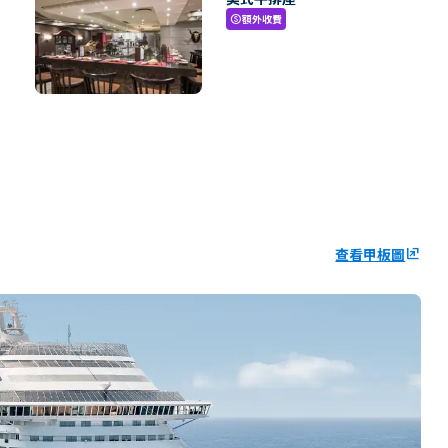
額外收費
paid
查看甲板圖
ungroup