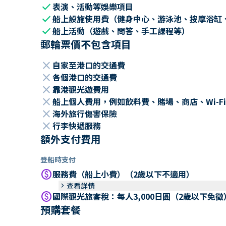
check
表演、活動等娛樂項目
check
船上設施使用費（健身中心、游泳池、按摩浴缸
check
船上活動（遊戲、問答、手工課程等）
郵輪票價不包含項目
close
自家至港口的交通費
close
各個港口的交通費
close
靠港觀光遊費用
close
船上個人費用，例如飲料費、賭場、商店、Wi-Fi
close
海外旅行傷害保險
close
行李快遞服務
額外支付費用
登船時支付
paid
服務費（船上小費）（2歲以下不適用）
keyboard_arrow_right
查看詳情
paid
國際觀光旅客稅：每人3,000日圓（2歲以下免徵
預購套餐