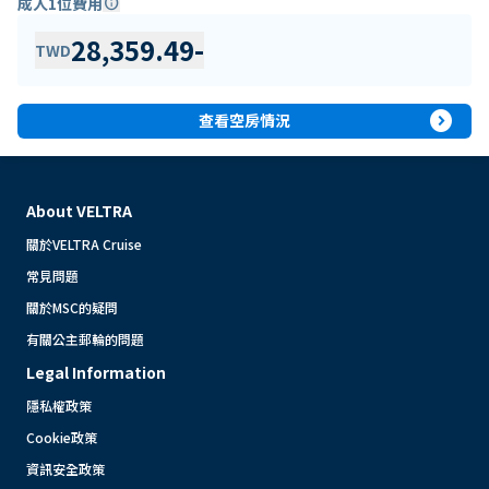
成人1位費用
info
28,359.49
-
TWD
expand_circle_right
查看空房情況
About VELTRA
關於VELTRA Cruise
常見問題
關於MSC的疑問
有關公主郵輪的問題
Legal Information
隱私權政策
Cookie政策
資訊安全政策