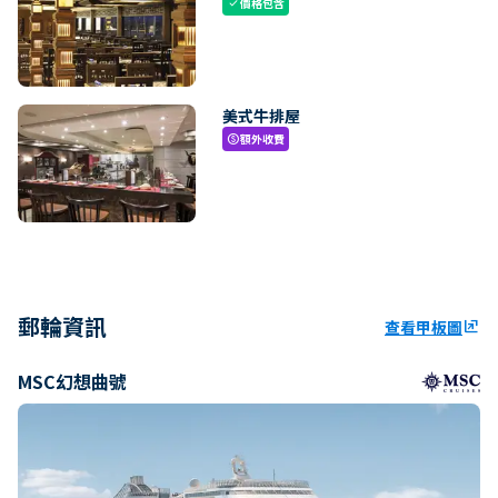
價格包含
check
美式牛排屋
額外收費
paid
郵輪資訊
查看甲板圖
ungroup
MSC幻想曲號