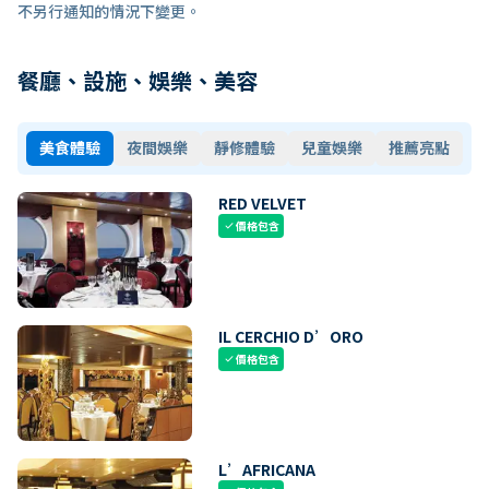
不另行通知的情況下變更。
餐廳、設施、娛樂、美容
美食體驗
夜間娛樂
靜修體驗
兒童娛樂
推薦亮點
RED VELVET
價格包含
check
IL CERCHIO D’ORO
價格包含
check
L’AFRICANA