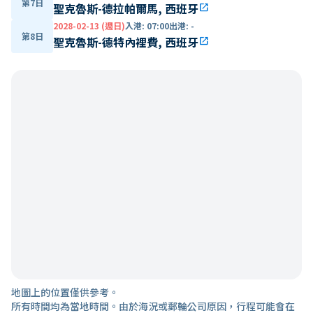
第7日
聖克魯斯-德拉帕爾馬, 西班牙
open_in_new
2028-02-13 (週日)
入港
:
07:00
出港
:
-
第8日
聖克魯斯-德特內裡費, 西班牙
open_in_new
地圖上的位置僅供參考。
所有時間均為當地時間。由於海況或郵輪公司原因，行程可能會在