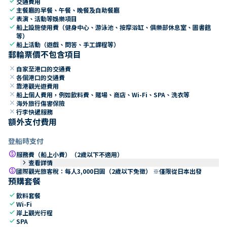
check
交通費用
check
主餐廳的早餐、午餐、晚餐及自助餐廳
check
表演、活動等娛樂項目
check
船上設施使用費（健身中心、游泳池、按摩浴缸、俱樂部休息室、圖書館
等）
check
船上活動（遊戲、問答、手工課程等）
郵輪票價不包含項目
close
自家至港口的交通費
close
各個港口的交通費
close
靠港觀光遊費用
close
船上個人費用，例如飲料費、賭場、商店、Wi-Fi、SPA、洗衣等
close
海外旅行傷害保險
close
行李快遞服務
額外支付費用
登船時支付
paid
服務費（船上小費）（2歲以下不適用）
keyboard_arrow_right
查看詳情
paid
國際觀光旅客稅：每人3,000日圓（2歲以下免徵） ※僅限從日本出發
預購套餐
check
飲料套餐
check
Wi-Fi
check
岸上觀光行程
check
SPA